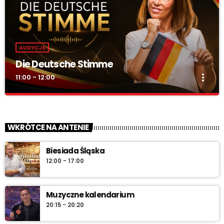
AUDYCJE
Die Deutsche Stimme
more_vert
11:00 - 12:00
Die Deutsche Stimme
close
„DIE DEUTSCHE STIMME” – w całości po niemiecku. Audycja
WKRÓTCE NA ANTENIE
mniejszości niemieckiej o kulturze, tradycjach i wydarzeniach w
regionie.
Biesiada Śląska
12:00 - 17:00
Muzyczne kalendarium
20:15 - 20:20