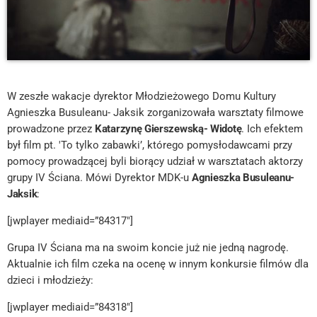
W zeszłe wakacje dyrektor Młodzieżowego Domu Kultury
Agnieszka Busuleanu- Jaksik zorganizowała warsztaty filmowe
prowadzone przez
Katarzynę Gierszewską- Widotę
. Ich efektem
był film pt. 'To tylko zabawki’, którego pomysłodawcami przy
pomocy prowadzącej byli biorący udział w warsztatach aktorzy
grupy IV Ściana. Mówi Dyrektor MDK-u
Agnieszka Busuleanu-
Jaksik
:
[jwplayer mediaid=”84317″]
Grupa IV Ściana ma na swoim koncie już nie jedną nagrodę.
Aktualnie ich film czeka na ocenę w innym konkursie filmów dla
dzieci i młodzieży:
[jwplayer mediaid=”84318″]