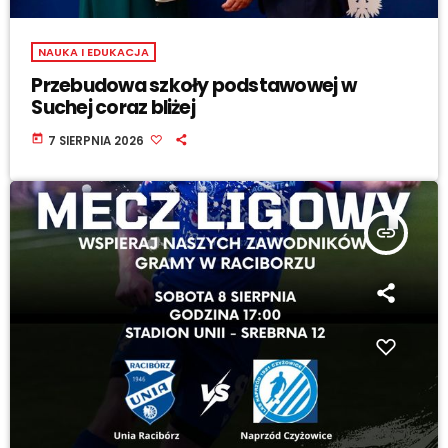
NAUKA I EDUKACJA
Przebudowa szkoły podstawowej w
Suchej coraz bliżej
today
7 SIERPNIA 2026
insert_link