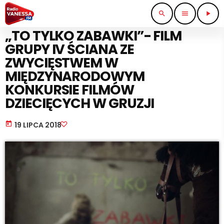
search
menu
play_arrow
KULTURA I ROZRYWKA
„TO TYLKO ZABAWKI”- FILM
GRUPY IV ŚCIANA ZE
ZWYCIĘSTWEM W
MIĘDZYNARODOWYM
KONKURSIE FILMÓW
DZIECIĘCYCH W GRUZJI
today
19 LIPCA 2018