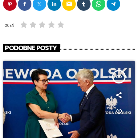
email
OCEŃ
PODOBNE POSTY
insert_link