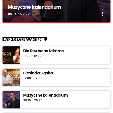
Muzyczne kalendarium
more_vert
09:15 - 09:20
Muzyczne kalendarium
close
Muzyczne kalendarium – Twoja codzienna pigułka historii
WKRÓTCE NA ANTENIE
muzyki. Rocznice, premiery, anegdoty i najlepsze brzmienia –
pon.–sob. 7:45 i 12:45, w niedzielę 7:45 + dłuższa wersja po
Die Deutsche Stimme
10:00. Włącz i sprawdź „co dziś gra historia”.
11:00 - 12:00
Biesiada Śląska
12:00 - 17:00
Muzyczne kalendarium
20:15 - 20:20