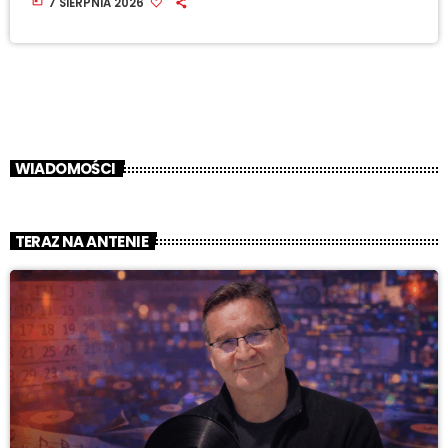
today
7 SIERPNIA 2026
WIADOMOŚCI
TERAZ NA ANTENIE