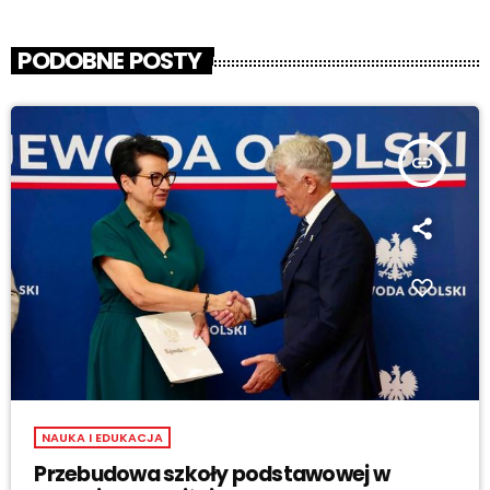
PODOBNE POSTY
insert_link
NAUKA I EDUKACJA
Przebudowa szkoły podstawowej w