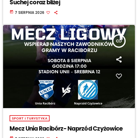
Suchej coraz bliżej
today
7 SIERPNIA 2026
insert_link
SPORT I TURYSTYKA
Mecz Unia Racibórz- Naprzód Czyżowice