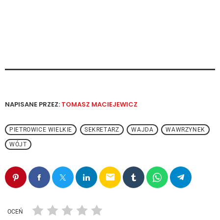
NAPISANE PRZEZ:
TOMASZ MACIEJEWICZ
PIETROWICE WIELKIE
SEKRETARZ
WAJDA
WAWRZYNEK
WÓJT
email
OCEŃ