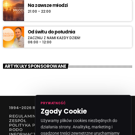
Na zawsze młodzi
21:00 - 22:00
Od świtu do południa
ZACZNIJ Z NAMI KAŻDY DZIEŃ!
06:00 - 12:00
ARTYKUŁY SPONSOROWANE
PRYWATNOŚĆ
1994-2026 RADIO VANESSA SPÓŁKA Z O.O
Zgody Cookie
REGULAMIN KONKURSÓW
Używamy plików cookies niezbędnych do
ZESPÓŁ
POLITYKA PRYWATNOŚCI
działania strony. Analitykę, marketing i
RODO
osadzone treści zewnętrzne uruchamiamy
INFORMACJA O NADAWCY