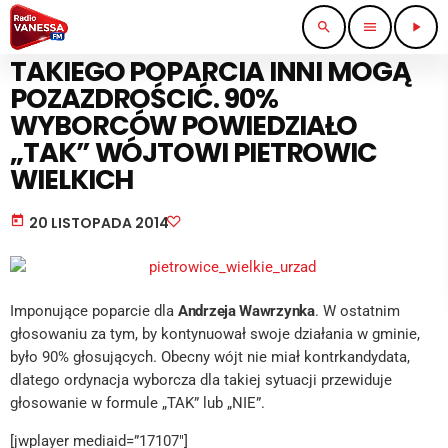
search
menu
play_arrow
PRACA I BIZNES
TAKIEGO POPARCIA INNI MOGĄ
POZAZDROŚCIĆ. 90%
WYBORCÓW POWIEDZIAŁO
„TAK” WÓJTOWI PIETROWIC
WIELKICH
today
20 LISTOPADA 2014
Imponujące poparcie dla
Andrzeja Wawrzynka
. W ostatnim
głosowaniu za tym, by kontynuował swoje działania w gminie,
było 90% głosujących. Obecny wójt nie miał kontrkandydata,
dlatego ordynacja wyborcza dla takiej sytuacji przewiduje
głosowanie w formule „TAK” lub „NIE”.
[jwplayer mediaid=”17107″]