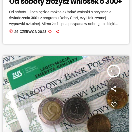
Od soboty złożysz wniosek o 300+
Od soboty 1 lipca będzie można składać wnioski o przyznanie
świadczenia 300+ z programu Dobry Start, czyli tak zwanej
wyprawki szkolnej. Mimo że 1 lipca przypada w sobotę, to dzięki
systemom elektronicznym wnioski będą aktywne już od tego dnia -
today
29 CZERWCA 2023
mówi Beata Kopczyńska ze śląskiego oddziału ZUS. [jwplayer
mediaid="141879"] Wnioski będzie można składać do 30 listopada.
insert_link