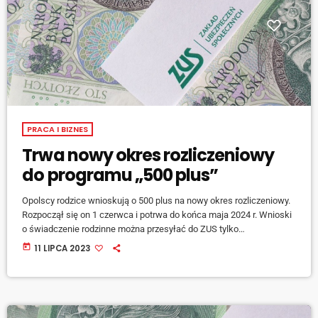
PRACA I BIZNES
Trwa nowy okres rozliczeniowy
do programu „500 plus”
Opolscy rodzice wnioskują o 500 plus na nowy okres rozliczeniowy.
Rozpoczął się on 1 czerwca i potrwa do końca maja 2024 r. Wnioski
o świadczenie rodzinne można przesyłać do ZUS tylko
elektronicznie, za pośrednictwem aplikacji mZUS, Platformy Usług
today
11 LIPCA 2023
Elektronicznych PUE ZUS, bankowości elektronicznej i portalu
Emp@tia. Mówi regionalny rzecznik prasowy ZUS województwa
opolskiego, Sebastian Szczurek. [jwplayer mediaid="142237"] Środki
z programu są wypłacane bezgotówkowo na wskazany numer
rachunku bankowego.