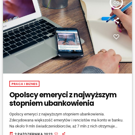
insert_link
PRACA I BIZNES
Opolscy emeryci z najwyższym
stopniem ubankowienia
Opolscy emeryci z najwyższym stopniem ubankowienia.
Zdecydowana większość emerytów i rencistów ma konto w banku.
Na około 9 mln świadczeniobiorców, aż 7 mln z nich otrzymuje
pieniądze przelewem. Obecnie wskaźnik ubankowienia emerytów w
today
2 PAŹDZIERNIKA 2023