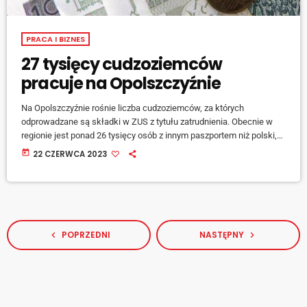
PRACA I BIZNES
27 tysięcy cudzoziemców
pracuje na Opolszczyźnie
Na Opolszczyźnie rośnie liczba cudzoziemców, za których
odprowadzane są składki w ZUS z tytułu zatrudnienia. Obecnie w
regionie jest ponad 26 tysięcy osób z innym paszportem niż polski,
które legalnie pracują. W pół roku przybyło ponad 1300
today
22 CZERWCA 2023
cudzoziemskich ubezpieczonych. Mówi regionalny rzecznik prasowy
ZUS województwa opolskiego, Sebastian Szczurek. [jwplayer
mediaid="141696"] W skali kraju od jesieni ubiegłego roku liczba
cudzoziemskich pracowników i ubezpieczonych wzrosła o 18
tysięcy.
POPRZEDNI
NASTĘPNY
navigate_before
navigate_next