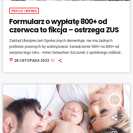
PRACA I BIZNES
Formularz o wypłatę 800+ od
czerwca to fikcja – ostrzega ZUS
Zakład Ubezpieczeń Społecznych dementuje: nie ma żadnych
podstaw prawnych by waloryzować świadczenie 500+ na 800+ od
sierpnia tego roku - mówi Sebastian Szczurek z opolskiego oddziału
ZUS. [jwplayer mediaid="146862"] Świadczenie 800+ owszem,
today
28 LISTOPADA 2023
zastąpi świadczenie 500+, ale dopiero od stycznia, i co ważniejsze,
nikt nie będzie musiał wówczas składać żadnego wniosku - dodaje
rzecznik. [jwplayer mediaid="146863"] ZUS będzie informował
świadczeniobiorców o zmianach za pośrednictwem Platformy Usług
Elektronicznych.
insert_link