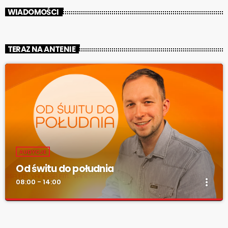
WIADOMOŚCI
TERAZ NA ANTENIE
AUDYCJE
Od świtu do południa
more_vert
08:00 - 14:00
Od świtu do południa
close
zacznij z nami każdy dzień!