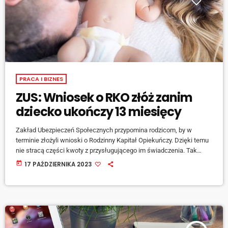
PRACA I BIZNES
ZUS: Wniosek o RKO złóż zanim
dziecko ukończy 13 miesięcy
Zakład Ubezpieczeń Społecznych przypomina rodzicom, by w
terminie złożyli wnioski o Rodzinny Kapitał Opiekuńczy. Dzięki temu
nie stracą części kwoty z przysługującego im świadczenia. Tak
więc jeśli jakiś maluch wkrótce będzie świętować pierwsze
today
17 PAŹDZIERNIKA 2023
urodziny, to rodzic ma ostatni dzwonek, by zawnioskować o RKO do
ZUS-u. [jwplayer mediaid="145784"] - mówi regionalny rzecznik
prasowy ZUS województwa śląskiego, Beata Kopczyńska.
Pieniądze można pobierać przez dwa lata w miesięcznej wysokości
500 zł lub przez […]