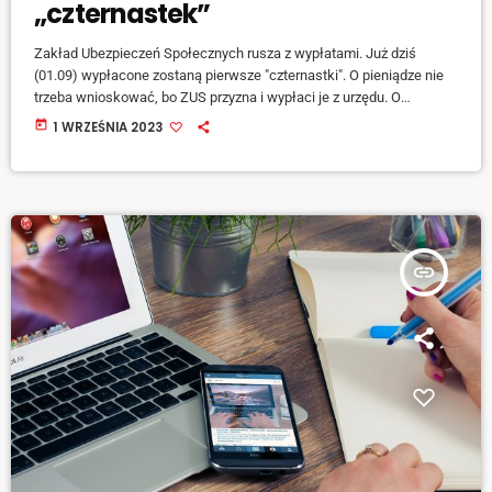
„czternastek”
Zakład Ubezpieczeń Społecznych rusza z wypłatami. Już dziś
(01.09) wypłacone zostaną pierwsze "czternastki". O pieniądze nie
trzeba wnioskować, bo ZUS przyzna i wypłaci je z urzędu. O
szczegółach mówi regionalny rzecznik prasowy ZUS województwa
today
1 WRZEŚNIA 2023
opolskiego, Sebastian Szczurek. [jwplayer mediaid="144088"] W
odróżnieniu od 13. emerytury, prawo do "czternastki" jest
uzależnione od wysokości brutto przyznanego przez ZUS
świadczenia głównego. Jeśli zatem emerytura bądź renta przyznana
przez ZUS nie przekracza 2900 zł brutto, […]
insert_link