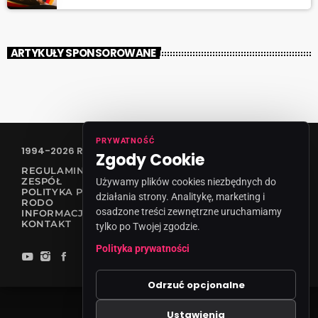
ARTYKUŁY SPONSOROWANE
PRYWATNOŚĆ
1994-2026 RADIO VANESSA SPÓŁKA Z O.O
Zgody Cookie
REGULAMIN KONKURSÓW
ZESPÓŁ
Używamy plików cookies niezbędnych do
POLITYKA PRYWATNOŚCI
działania strony. Analitykę, marketing i
RODO
osadzone treści zewnętrzne uruchamiamy
INFORMACJA O NADAWCY
KONTAKT
tylko po Twojej zgodzie.
Polityka prywatności
Odrzuć opcjonalne
Ustawienia
Zgody cookies