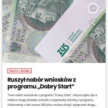
insert_link
PRACA I BIZNES
Ruszył nabór wniosków z
programu „Dobry Start”
Trwa nabór wniosków z programu "Dobry Start". Od początku lipca
rodzice mogą składać wnioski o wyprawkę szkolną z programu.
Dokumenty o tak zwane 300 plus można złożyć wyłącznie drogą