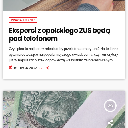
PRACA I BIZNES
Eksperci z opolskiego ZUS będą
pod telefonem
Czy lipiec to najlepszy miesiąc, by przejść na emeryturę? Na te i inne
pytania dotyczące najpopularniejszego świadczenia, czyli emerytury
już w najbliższy piątek odpowiedzą wszystkim zainteresowanym
konsultanci z oddziału ZUS w Opolu podczas dyżuru telefonicznego.
today
19 LIPCA 2023
O szczegółach mówi Sebastian Szczurek, regionalny rzecznik
prasowy ZUS województwa opolskiego. [jwplayer mediaid="142505"]
Doradcy z opolskiego ZUS-u będą czekać na telefony w piątek 21
lipca między godziną 8:00 a 10:00.
insert_link