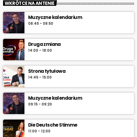
WKRÓTCE NA ANTENIE
„Od świtu do południa” – poranny program Radia Vanessa od
Muzyczne kalendarium
poniedziałku do soboty w godz. 6:00–12:00. Jakub Koniński
08:45 - 08:50
serwuje lokalne informacje, pogodę, przegląd wydarzeń i
najlepszą muzykę, która towarzyszy od pierwszych chwil dnia aż
do południa.
Druga zmiana
14:00 - 18:00
Strona tytułowa
14:45 - 15:00
Muzyczne kalendarium
09:15 - 09:20
Die Deutsche Stimme
11:00 - 12:00