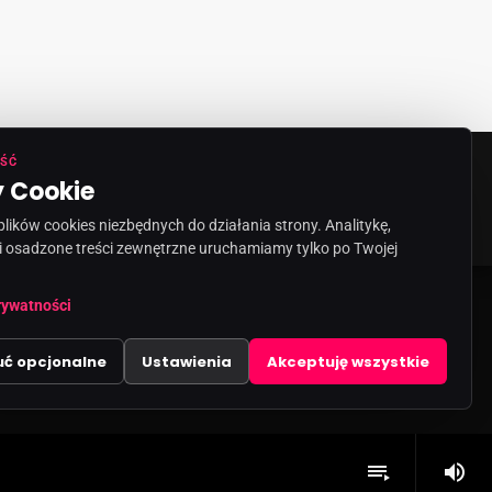
ŚĆ
 Cookie
ORMACJA O NADAWCY
KONTAKT
ików cookies niezbędnych do działania strony. Analitykę,
i osadzone treści zewnętrzne uruchamiamy tylko po Twojej
rywatności
uć opcjonalne
Ustawienia
Akceptuję wszystkie
volume_up
playlist_play