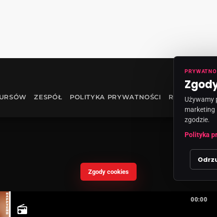
PRYWATNO
Zgody
KURSÓW
ZESPÓŁ
POLITYKA PRYWATNOŚCI
RODO
INF
Używamy pl
marketing 
zgodzie.
Polityka p
Odrz
Zgody cookies
00:00
radio