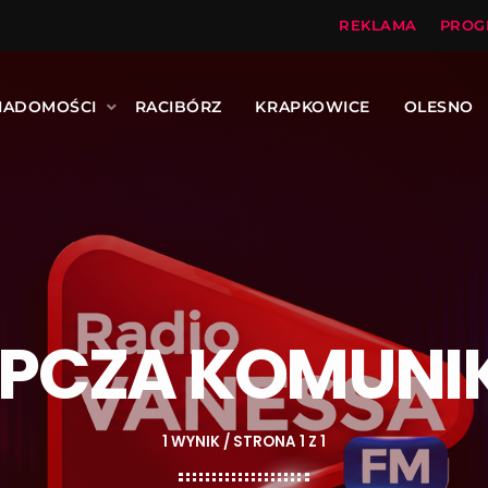
REKLAMA
PROG
IADOMOŚCI
RACIBÓRZ
KRAPKOWICE
OLESNO
ĘPCZA KOMUNI
1 WYNIK / STRONA 1 Z 1