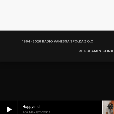
1994-2026 RADIO VANESSA SPÓŁKA Z O.O
REGULAMIN KON
play_arrow
Happyend
Ada Maksymowicz