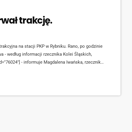
wał trakcję.
rakcyjna na stacji PKP w Rybniku. Rano, po godzinie
 - według informacji rzecznika Kolei Śląskich,
d="76024"] - informuje Magdalena Iwańska, rzecznik
owadzona jest komunikacja zastępczą trasą przez
iąg nie może dojechać, obsługiwane są przez