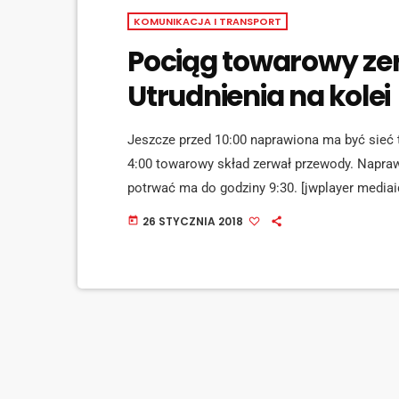
KOMUNIKACJA I TRANSPORT
Pociąg towarowy zer
Utrudnienia na kolei
Jeszcze przed 10:00 naprawiona ma być sieć t
4:00 towarowy skład zerwał przewody. Naprawa
potrwać ma do godziny 9:30. [jwplayer mediai
Kolei Śląskich. Na czas naprawy usterki wpr
26 STYCZNIA 2018
today
Jejkowice. Natomiast stacje, do których poc
zastępczą komunikację autobusową.