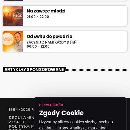
Na zawsze młodzi
21:00 - 22:00
Od świtu do południa
ZACZNIJ Z NAMI KAŻDY DZIEŃ!
06:00 - 12:00
ARTYKUŁY SPONSOROWANE
PRYWATNOŚĆ
1994-2026 RADIO VANESSA SPÓŁKA Z O.O
Zgody Cookie
REGULAMIN KONKURSÓW
Używamy plików cookies niezbędnych do
ZESPÓŁ
POLITYKA PRYWATNOŚCI
działania strony. Analitykę, marketing i