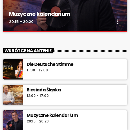
Muzyczne kalendarium
more_vert
20:15 - 20:20
Muzyczne kalendarium
close
Muzyczne kalendarium – Twoja codzienna pigułka historii
WKRÓTCE NA ANTENIE
muzyki. Rocznice, premiery, anegdoty i najlepsze brzmienia –
pon.–sob. 7:45 i 12:45, w niedzielę 7:45 + dłuższa wersja po
Die Deutsche Stimme
10:00. Włącz i sprawdź „co dziś gra historia”.
11:00 - 12:00
Biesiada Śląska
12:00 - 17:00
Muzyczne kalendarium
20:15 - 20:20