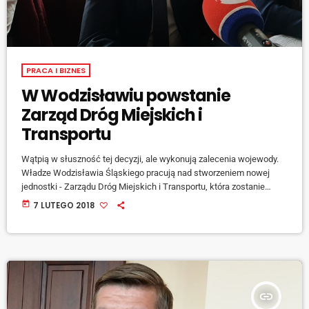
PRACA I BIZNES
W Wodzisławiu powstanie
Zarząd Dróg Miejskich i
Transportu
Wątpią w słuszność tej decyzji, ale wykonują zalecenia wojewody.
Władze Wodzisławia Śląskiego pracują nad stworzeniem nowej
jednostki - Zarządu Dróg Miejskich i Transportu, która zostanie
wydzielona ze struktury służb komunalnych miasta, aby zmniejszyć
today
7 LUTEGO 2018
ich zakres obowiązków. Prezydent Wodzisławia Śląskiego,
Mieczysław Kieca: [jwplayer mediaid="76444"] Ponadto, służby
komunalne zostaną przekształcone w centrum usług wspólnych,
kadrowo-płacowo-administracyjnych: [jwplayer mediaid="76445"]
Nowa jednostka musi powstać w ciągu roku. - To duże i trudne
wyzwanie, w okresie […]
insert_link