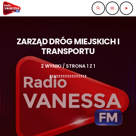
search
menu
play_arrow
ZARZĄD DRÓG MIEJSKICH I
TRANSPORTU
2 WYNIKI / STRONA 1 Z 1