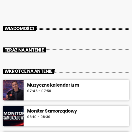
Kryzysowego Starostwa Powiatowego w Raciborzu: [jwplayer
mediaid="154113"] Do do tych zagrożeń przygotowują się nie […]
WIADOMOŚCI
TERAZ NA ANTENIE
WKRÓTCE NA ANTENIE
Muzyczne kalendarium
07:45 - 07:50
Monitor Samorządowy
08:10 - 08:30