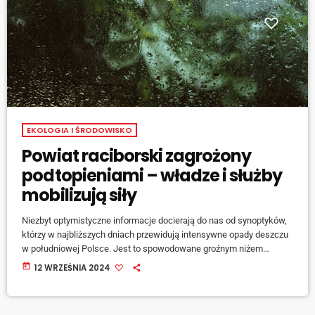
EKOLOGIA I ŚRODOWISKO
Powiat raciborski zagrożony
podtopieniami – władze i służby
mobilizują siły
Niezbyt optymistyczne informacje docierają do nas od synoptyków,
którzy w najbliższych dniach przewidują intensywne opady deszczu
w południowej Polsce. Jest to spowodowane groźnym niżem
genueńskim. Zagrożony powodziami czy podtopieniami jest również
today
12 WRZEŚNIA 2024
powiat raciborski i rejon tzw. Krainy Górnej Odry. W powiecie trwają
przygotowania do załamania pogodowego, o czym mówi Krzysztof
Szydłowski, kierownik Referatu Bezpieczeństwa i Zarządzania