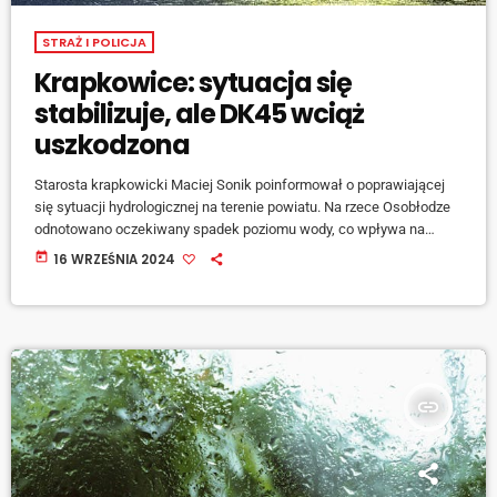
STRAŻ I POLICJA
Krapkowice: sytuacja się
stabilizuje, ale DK45 wciąż
uszkodzona
Starosta krapkowicki Maciej Sonik poinformował o poprawiającej
się sytuacji hydrologicznej na terenie powiatu. Na rzece Osobłodze
odnotowano oczekiwany spadek poziomu wody, co wpływa na
stabilizację Odry. Na drodze krajowej nr 45, gdzie woda wcześniej
today
16 WRZEŚNIA 2024
cofnęła się o 12 metrów, jej poziom spada o 6,5 cm na godzinę. Taki
spadek oznacza, że poziom rzek zaczyna się wyrównywać, a
Osobłoga odprowadza wodę do Odry, której stan wynosi obecnie
638 cm w Krapkowicach. […]
insert_link