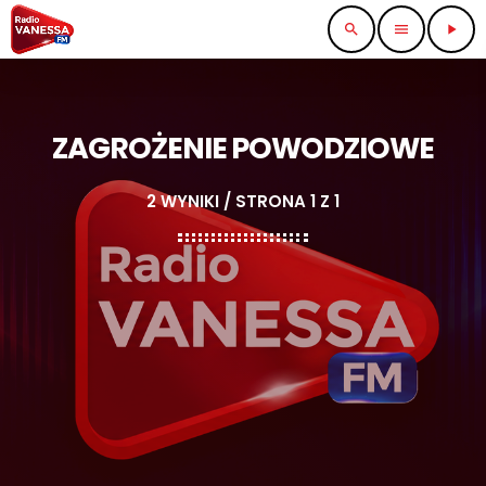
search
menu
play_arrow
ZAGROŻENIE POWODZIOWE
2 WYNIKI / STRONA 1 Z 1