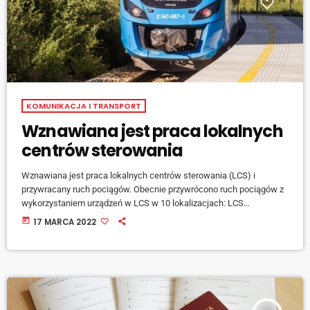
KOMUNIKACJA I TRANSPORT
Wznawiana jest praca lokalnych
centrów sterowania
Wznawiana jest praca lokalnych centrów sterowania (LCS) i
przywracany ruch pociągów. Obecnie przywrócono ruch pociągów z
wykorzystaniem urządzeń w LCS w 10 lokalizacjach: LCS
Działdowo, Gdynia, Tczew, Koluszki, Kraków Główny, Warszawa
today
17 MARCA 2022
Rembertów, Biała Podlaska, Czechowice – Dziedzice, Poraj i
Skoczów. Przekłada się to na wznawianie rozkładowych kursów
pociągów i stopniową normalizacje ruchu. Znane są przyczyny
usterek. Zgodnie z oświadczeniem firmy Alstom – producenta
urządzeń – to błąd w działaniu urządzeń. […]