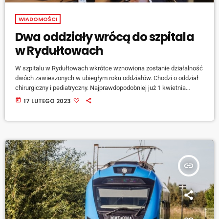
WIADOMOŚCI
Dwa oddziały wrócą do szpitala
w Rydułtowach
W szpitalu w Rydułtowach wkrótce wznowiona zostanie działalność
dwóch zawieszonych w ubiegłym roku oddziałów. Chodzi o oddział
chirurgiczny i pediatryczny. Najprawdopodobniej już 1 kwietnia
uruchomiona zostanie pediatria. Mówi Dyrektor szpitala w
today
17 LUTEGO 2023
Rydułtowach i Wodzisławiu Śląskim, Krzysztof Kowalik. [jwplayer
mediaid="138304"] Miesiąc później, na 1 maja zaplanowano również
wznowienie działalności oddziału chirurgicznego. [jwplayer
mediaid="138303"] Docelowo planowane jest jednak przeniesienie
większości oddziałów szpitalnych z Rydułtów do Wodzisławia.
Przyszłość rydułtowskiego szpitala dyrekcja i władze […]
insert_link