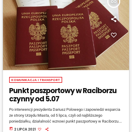
insert_link
KOMUNIKACJA I TRANSPORT
Punkt paszportowy w Raciborzu
czynny od 5.07
Po interwencji prezydenta Dariusz Polowego i zapowiedzi wsparcia
ze strony Urzędu Miasta, od 5 lipca, czyli od najbliższego
poniedziałku, działalność wznowi punkt paszportowy w Raciborzu.
Przypomnijmy, wcześniej nadzorujący punkt Urząd Wojewódzki
today
2 LIPCA 2021