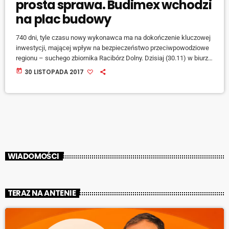
prosta sprawa. Budimex wchodzi
na plac budowy
740 dni, tyle czasu nowy wykonawca ma na dokończenie kluczowej
inwestycji, mającej wpływ na bezpieczeństwo przeciwpowodziowe
regionu – suchego zbiornika Racibórz Dolny. Dzisiaj (30.11) w biurze
wdrażania projektu przy ul. Nieboczowskiej uroczyście podpisano
today
30 LISTOPADA 2017
akt umowy na dokończenie inwestycji z firmą Budimex. W spotkaniu
uczestniczyli, wiceminister środowiska Mariusz Gajda,
wojewodowie śląski i opolski, przedstawiciele krajowego zarządu
gospodarki wodnej oraz RZGW w Gliwicach. – Bez tego zbiornika
nie ma pełnego zabezpieczenia Wrocławia, […]
WIADOMOŚCI
TERAZ NA ANTENIE