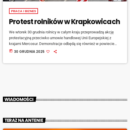
PRACA I BIZNES
Protest rolników w Krapkowicach
We wtorek 30 grudnia rolnicy w całym kraju przeprowadzą akcję
protestacyjną przeciwko umowie handlowej Unii Europejskiej z
krajami Mercosur. Demonstracje odbędą się również w powiecie
krapkowickim. Uczestnicy zapowiadają przybycie ciągników,
today
30 GRUDNIA 2025
traktorów oraz przygotowanie transparentów. Akcja może
spowodować znaczne utrudnienia w ruchu drogowym w okolicy
węzła. Kierowcy przejeżdżający przez ten rejon oraz mieszkańcy
powinni się liczyć […]
WIADOMOŚCI
TERAZ NA ANTENIE