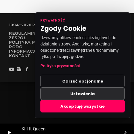
PRYWATNOŚĆ
1994-2026 RADIO VANESSA SPÓŁKA Z O.O
Zgody Cookie
REGULAMIN KONKURSÓW
ZESPÓŁ
Używamy plików cookies niezbędnych do
POLITYKA PRYWATNOŚCI
działania strony. Analitykę, marketing i
RODO
osadzone treści zewnętrzne uruchamiamy
INFORMACJA O NADAWCY
KONTAKT
tylko po Twojej zgodzie.
Polityka prywatności
Odrzuć opcjonalne
Ustawienia
Zgody cookies
Akceptuję wszystkie
Kill It Queen
play_arrow
keyboard_arrow_right