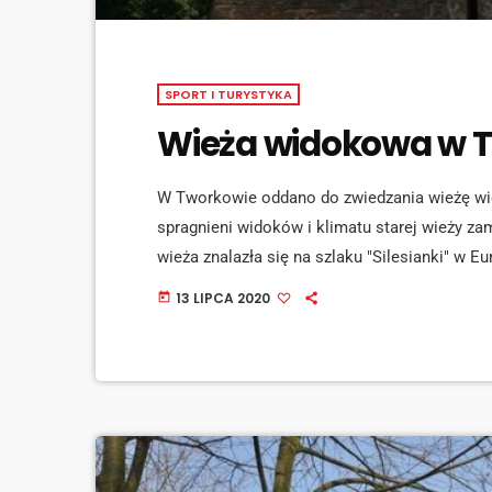
SPORT I TURYSTYKA
Wieża widokowa w T
W Tworkowie oddano do zwiedzania wieżę wi
spragnieni widoków i klimatu starej wieży z
wieża znalazła się na szlaku "Silesianki" w E
Grzegorz Utracki. [jwplayer mediaid="110878"
13 LIPCA 2020
today
transgranicznemu projektowi, realizowanemu p
gminy Hać w Czechach, współpraca ponad gra