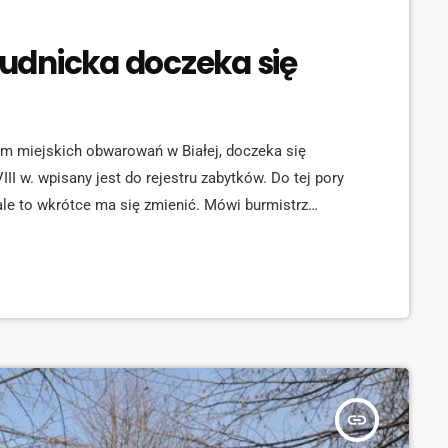
udnicka doczeka się
em miejskich obwarowań w Białej, doczeka się
I w. wpisany jest do rejestru zabytków. Do tej pory
ale to wkrótce ma się zmienić. Mówi burmistrz
939"] Centrum miasta przez ostatnie lata znacząco
 rewitalizację – mówi Szymon Ogłaza, członek zarządu
113940"] W zeszłym roku, otwarto […]
insert_link