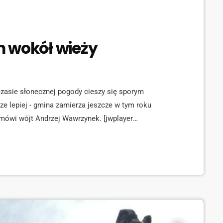
n wokół wieży
zasie słonecznej pogody cieszy się sporym
e lepiej - gmina zamierza jeszcze w tym roku
 mówi wójt Andrzej Wawrzynek. [jwplayer
ogram uruchomiony przez Zarząd Województwa
województwa zrealizowanych zostanie 118 inwestycji