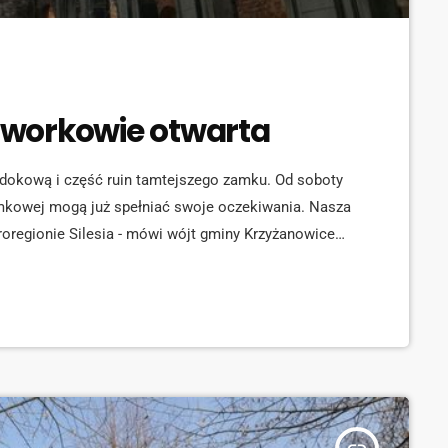
workowie otwarta
dokową i część ruin tamtejszego zamku. Od soboty
amkowej mogą już spełniać swoje oczekiwania. Nasza
uroregionie Silesia - mówi wójt gminy Krzyżanowice
] Było to możliwe dzięki kolejnemu już
rzez gminę. Jak mówi Paweł Kotlarz, były już wójt
nicami […]