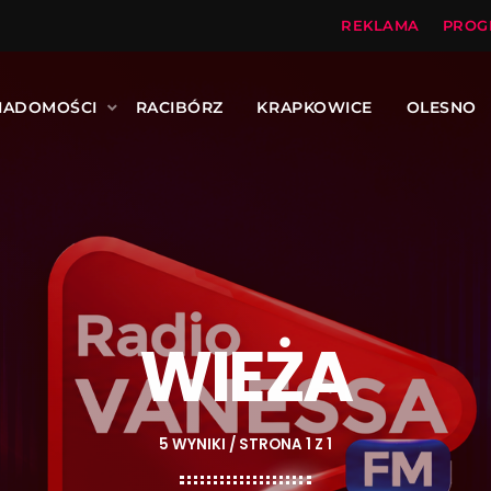
REKLAMA
PROG
IADOMOŚCI
RACIBÓRZ
KRAPKOWICE
OLESNO
WIEŻA
5 WYNIKI / STRONA 1 Z 1