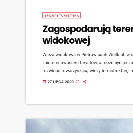
SPORT I TURYSTYKA
Zagospodarują tere
widokowej
Wieża widokowa w Pietrowicach Wielkich w c
zainteresowaniem turystów, a może być jeszcz
rozwinąć towarzyszącą wieży infrastrukturę -
mediaid="111176"] Inicjatywa Sołecka to pr
27 LIPCA 2020
today
Śląskiego, w jego ramach na terenie całego 
na łączną kwotę blisko 3 milionów złotych.