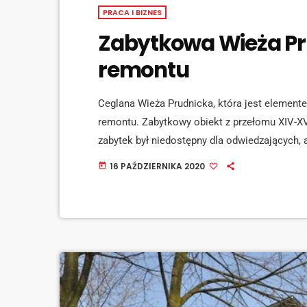
PRACA I BIZNES
Zabytkowa Wieża Pr
remontu
Ceglana Wieża Prudnicka, która jest element
remontu. Zabytkowy obiekt z przełomu XIV-XVII
zabytek był niedostępny dla odwiedzających, 
Białej Edward Plicko. [jwplayer mediaid="113
16 PAŹDZIERNIKA 2020
today
się zmieniło. Dziś przyszedł czas na kolejną
województwa opolskiego. [jwplayer mediaid="