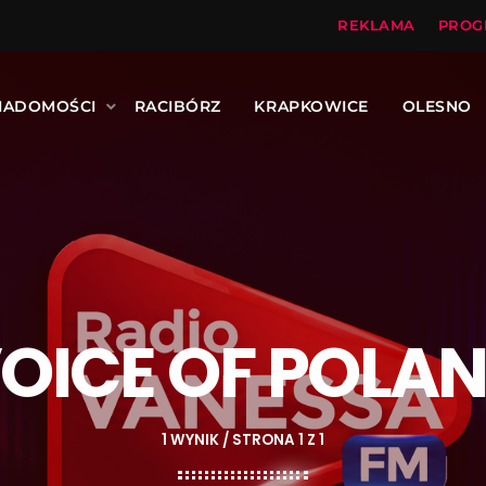
REKLAMA
PROG
IADOMOŚCI
RACIBÓRZ
KRAPKOWICE
OLESNO
OICE OF POLA
1 WYNIK / STRONA 1 Z 1