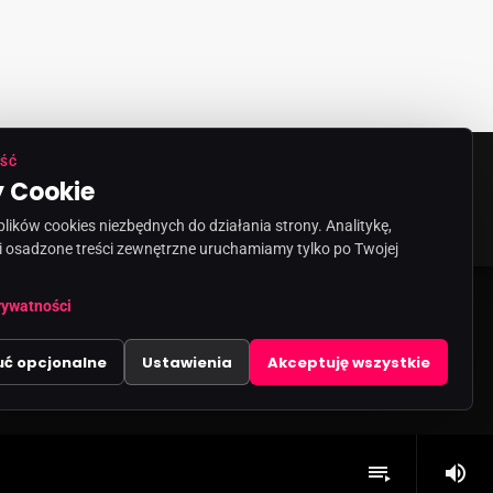
ŚĆ
 Cookie
ORMACJA O NADAWCY
KONTAKT
ików cookies niezbędnych do działania strony. Analitykę,
i osadzone treści zewnętrzne uruchamiamy tylko po Twojej
rywatności
uć opcjonalne
Ustawienia
Akceptuję wszystkie
volume_up
playlist_play