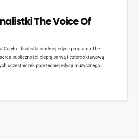
inalistki The Voice Of
i Curyło - finalistki siódmej edycji programu The
 serca publiczności ciepłą barwą i czterooktawową
zych uczestniczek poprzedniej edycji muzycznego
 16 lat. Jako podopieczna drużyny Tomsona i
egrała z Mateuszem Grędzińskim, podopiecznym
z nas kreuje dla siebie […]