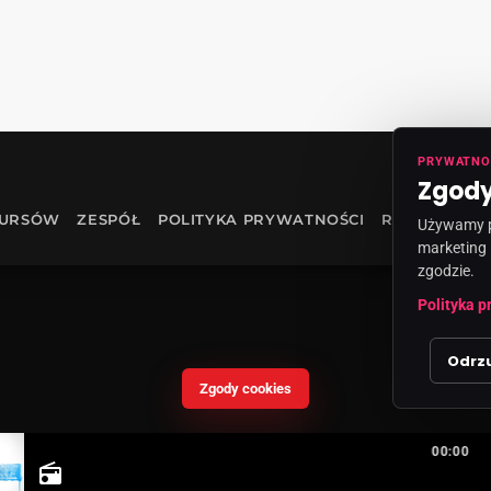
PRYWATNO
Zgody
KURSÓW
ZESPÓŁ
POLITYKA PRYWATNOŚCI
RODO
INF
Używamy pl
marketing 
zgodzie.
Polityka p
Odrz
Zgody cookies
00:00
radio