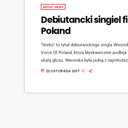
MUSIC NEWS
Debiutancki singiel f
Poland
"Niebo" to tytuł debiutanckiego singla Weronik
Voice Of Poland, która błyskawicznie podbija
skalą głosu. Weronika była jedną z najmłods
show. Występując w programie miała zaledwie
22 LISTOPADA 2017
today
Barona dotarła do ścisłego finału show. Prz
Andrzeja Piasecznego. Tytułowe "Niebo" każdy 