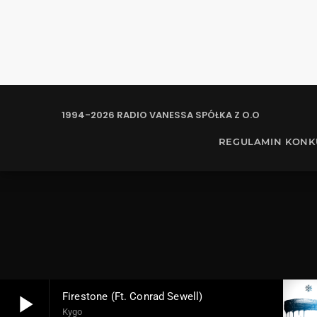
1994-2026 RADIO VANESSA SPÓŁKA Z O.O
REGULAMIN KON
play_arrow
Firestone (ft. Conrad Sewell)
Kygo