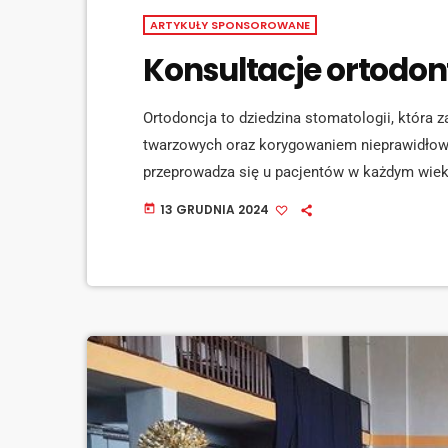
ARTYKUŁY SPONSOROWANE
Konsultacje ortodo
Ortodoncja to dziedzina stomatologii, która 
twarzowych oraz korygowaniem nieprawidłow
przeprowadza się u pacjentów w każdym wiek
popularne, bo przecież każdy z nas chce mieć
13 GRUDNIA 2024
today
Stomadental na ulicy Kotucza 36, odbędzie si
bezpłatnej konsultacji ortodontycznej. Jedyny