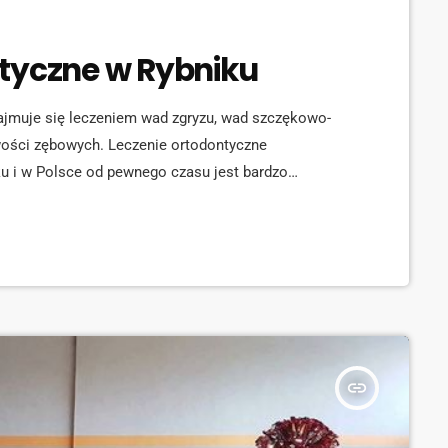
ntyczne w Rybniku
zajmuje się leczeniem wad zgryzu, wad szczękowo-
ości zębowych. Leczenie ortodontyczne
u i w Polsce od pewnego czasu jest bardzo
 piękny uśmiech. 15 grudnia, w Rybniku, w gabinetach
ę zimowa akcja profilaktyczna, polegająca na
 wymóg to wcześniejsza rejestracja telefoniczna […]
insert_link