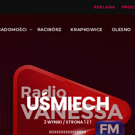
REKLAMA
PROG
IADOMOŚCI
RACIBÓRZ
KRAPKOWICE
OLESNO
UŚMIECH
2 WYNIKI / STRONA 1 Z 1