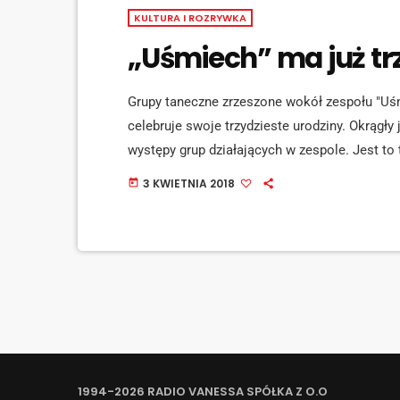
KULTURA I ROZRYWKA
„Uśmiech” ma już trz
Grupy taneczne zrzeszone wokół zespołu "Uś
celebruje swoje trzydzieste urodziny. Okrągły
występy grup działających w zespole. Jest to
się ze znajomymi i rozmów na temat taneczny
3 KWIETNIA 2018
today
roku. Obecnie składa się z siedmiu grup taneczny
1994-2026 RADIO VANESSA SPÓŁKA Z O.O