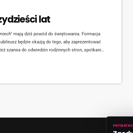
ydzieści lat
miech" mają dziś powód do świętowania. Formacja
 jubileusz będzie okazją do tego, aby zaprezentować
 też szansa do odwiedzin rodzinnych stron, spotkania
ch lat "Uśmiechu". Zespół został założony w 1988
ch: A, B, C, F, P, Ś, S - liczy […]
PRYWATNO