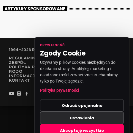
ARTYKUŁY SPONSOROWANE
PRYWATNOŚĆ
1994-2026 RADIO VANESSA SPÓŁKA Z O.O
Zgody Cookie
REGULAMIN KONKURSÓW
Używamy plików cookies niezbędnych do
ZESPÓŁ
POLITYKA PRYWATNOŚCI
działania strony. Analitykę, marketing i
RODO
osadzone treści zewnętrzne uruchamiamy
INFORMACJA O NADAWCY
KONTAKT
tylko po Twojej zgodzie.
Polityka prywatności
Odrzuć opcjonalne
Ustawienia
Zgody cookies
Akceptuję wszystkie