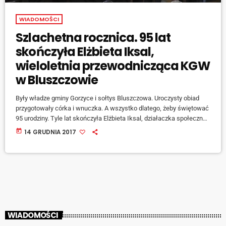
WIADOMOŚCI
Szlachetna rocznica. 95 lat
skończyła Elżbieta Iksal,
wieloletnia przewodnicząca KGW
w Bluszczowie
Były władze gminy Gorzyce i sołtys Bluszczowa. Uroczysty obiad
przygotowały córka i wnuczka. A wszystko dlatego, żeby świętować
95 urodziny. Tyle lat skończyła Elżbieta Iksal, działaczka społeczna,
wieloletnia przewodnicząca Koła Gospodyń Wiejskich w
today
14 GRUDNIA 2017
Bluszczowie. 12 grudnia przyjęła życzenia od lokalnego samorządu:
[jwplayer mediaid="74250"] -wymienia 95-letnia solenizantka. Dla
lokalnej społeczności pani Elżbieta jest ogromnym autorytetem -
podkreśla sołtys: [jwplayer mediaid="74251"] Rozmowę z Panią
Elżbietą Iksal usłyszycie na naszej antenie w czwartek […]
WIADOMOŚCI