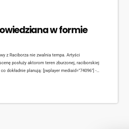
powiedziana w formie
wy z Raciborza nie zwalnia tempa. Artyści
scenę posłuży aktorom teren zburzonej, raciborskiej
co dokładnie planują: [jwplayer mediaid="74096"] -
agra sześć osób. Opowiedziane zostaną historie
swoje historie związane z synagogą. W
hłopiec. "Chłopiec z zapałkami" […]