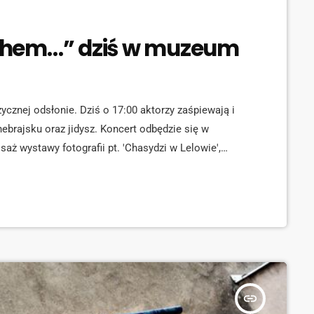
ehem…” dziś w muzeum
znej odsłonie. Dziś o 17:00 aktorzy zaśpiewają i
ebrajsku oraz jidysz. Koncert odbędzie się w
ż wystawy fotografii pt. 'Chasydzi w Lelowie',
Związku Polskich Artystów Fotografików Okręgu
wiada Robert Urbanowski, prowadzący teatr. W
kiego oraz sefardyjskiego, śpiewane po polsku, […]
insert_link