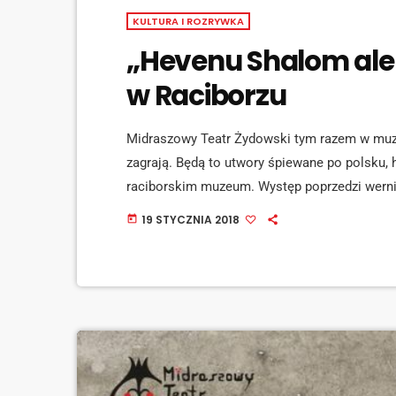
KULTURA I ROZRYWKA
„Hevenu Shalom al
w Raciborzu
Midraszowy Teatr Żydowski tym razem w muzyc
zagrają. Będą to utwory śpiewane po polsku, h
raciborskim muzeum. Występ poprzedzi wernisa
autorstwa Arkadiusza Ławrywańca – prezesa 
19 STYCZNIA 2018
today
Śląskiego. [jwplayer mediaid="75811"] - zapo
programie: pieśni żydowskie z nurtu klezmers