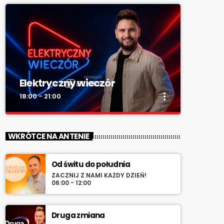
Elektryczny wieczór
more_vert
18:00 - 21:00
close
Elektryczny wieczór
WKRÓTCE NA ANTENIE
„Wieczór z Radiem RV” – codziennie
wieczorem najlepsza muzyka na zakończenie
Od świtu do południa
dnia. Spokojne rytmy, nastrojowe dźwięki i
ZACZNIJ Z NAMI KAŻDY DZIEŃ!
klasyka, która tworzy klimat.
06:00 - 12:00
Druga zmiana