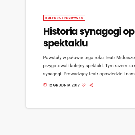
KULTURA I ROZRYWKA
Historia synagogi o
spektaklu
Powstały w połowie tego roku Teatr Midraszo
przygotowali kolejny spektakl. Tym razem za 
synagogi. Prowadzący teatr opowiedzieli nam 
mówi rabin Robert Urbanowski. W spektaklu z
12 GRUDNIA 2017
today
trzech kobiet, które w czasie wojny przeżyły 
przedstawieniu pojawią się też: mężczyzna i c