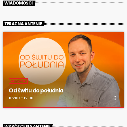
WIADOMOŚCI
TERAZ NA ANTENIE
AUDYCJE
Od świtu do południa
more_vert
06:00 - 12:00
Od świtu do południa
close
zacznij z nami każdy dzień!
WKRÓTCE NA ANTENIE