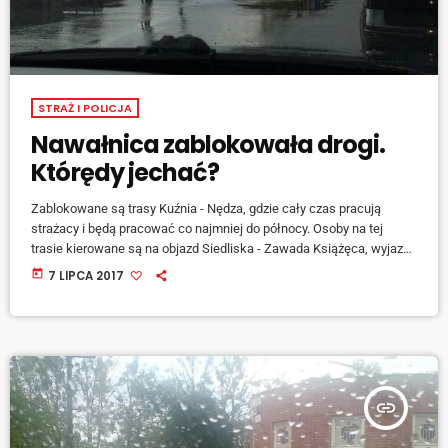
STRAŻ I POLICJA
Nawałnica zablokowała drogi.
Którędy jechać?
Zablokowane są trasy Kuźnia - Nędza, gdzie cały czas pracują
strażacy i będą pracować co najmniej do północy. Osoby na tej
trasie kierowane są na objazd Siedliska - Zawada Książęca, wyjazd
w Raciborzu przy kanale Ulga. Przypominamy, że droga Nędza -
today
7 LIPCA 2017
Ciechowice jest zamknięta z powodu remontu wiaduktu!
Nieprzejezdna jest również trasa Szymocice - Rudy. Osoby, które
utknęły na przejeździe kolejowym za ośrodkiem wypoczynkowym,
kierowane są na trasę Lyski-Raszczyce-Markowice. Tamtędy […]
insert_link