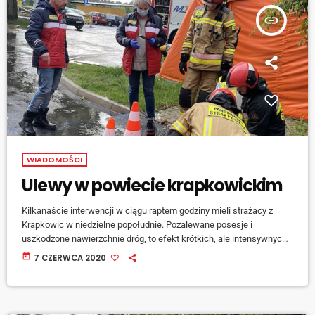
insert_link
WIADOMOŚCI
Ulewy w powiecie krapkowickim
Kilkanaście interwencji w ciągu raptem godziny mieli strażacy z
Krapkowic w niedzielne popołudnie. Pozalewane posesje i
uszkodzone nawierzchnie dróg, to efekt krótkich, ale intensywnych
opadów deszczu. Tym razem nie ucierpiał krapkowicki szpital, co
today
7 CZERWCA 2020
ma miejsce często przy podobnych zdarzeniach, ale na wszelki
wypadek przygotowano worki z piaskiem [jwplayer
mediaid="109741"] - mówi starosta krapkowicki Maciej Sonik. W
wyniku ulewy uszkodzeniu uległ natomiast fragment drogi