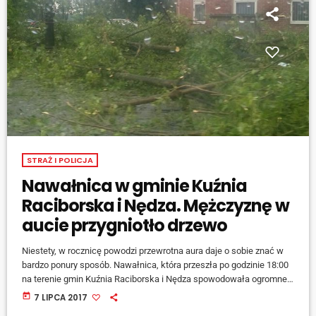
STRAŻ I POLICJA
Nawałnica w gminie Kuźnia
Raciborska i Nędza. Mężczyznę w
aucie przygniotło drzewo
Niestety, w rocznicę powodzi przewrotna aura daje o sobie znać w
bardzo ponury sposób. Nawałnica, która przeszła po godzinie 18:00
na terenie gmin Kuźnia Raciborska i Nędza spowodowała ogromne
spustoszenia. Drogi są nieprzejezdne, na jezdniach są powalone
today
7 LIPCA 2017
drzewa i przygniecione samochody. Działają jednostki z OSP Kuźnia