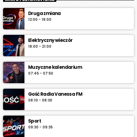
„Od świtu do południa” – poranny program Radia Vanessa od
Druga zmiana
poniedziałku do soboty w godz. 6:00–12:00. Jakub Koniński
12:00 - 18:00
serwuje lokalne informacje, pogodę, przegląd wydarzeń i
najlepszą muzykę, która towarzyszy od pierwszych chwil dnia aż
do południa.
Elektryczny wieczór
18:00 - 21:00
Muzyczne kalendarium
07:45 - 07:50
Gość Radia Vanessa FM
08:10 - 08:30
Sport
09:30 - 09:35