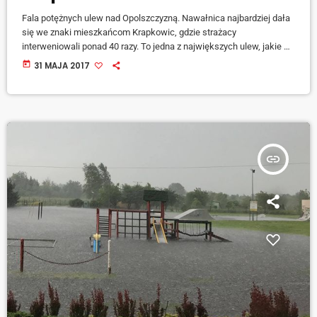
Fala potężnych ulew nad Opolszczyzną. Nawałnica najbardziej dała
się we znaki mieszkańcom Krapkowic, gdzie strażacy
interweniowali ponad 40 razy. To jedna z największych ulew, jakie do
tej pory miały miejsce w powiecie krapkowickim. Zalane zostały
today
31 MAJA 2017
m.in. skatepark, zabudowania jednorodzinne oraz obiekty
użyteczności publicznej. Maciej Sonik, starosta Krapkowic. [jwplayer
mediaid="62926"] Na krótki czas zamknięta została izba przyjęć w
szpitalu. - Dzięki szybkiej interwencji pracowników placówki, udało
się uniknąć dużych strat – […]
insert_link