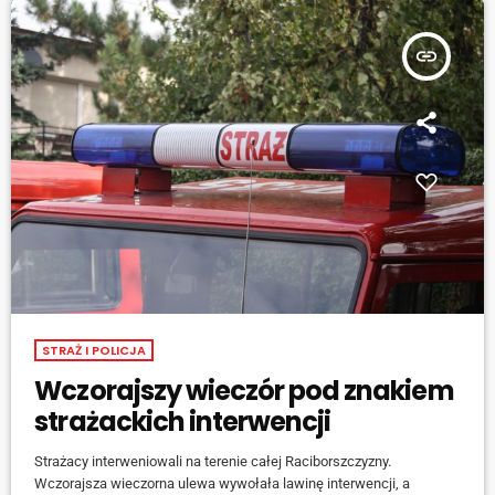
wojewódzkiej 409 w Krapkowicach na skrzyżowaniu ulicy […]
insert_link
STRAŻ I POLICJA
Wczorajszy wieczór pod znakiem
strażackich interwencji
Strażacy interweniowali na terenie całej Raciborszczyzny.
Wczorajsza wieczorna ulewa wywołała lawinę interwencji, a