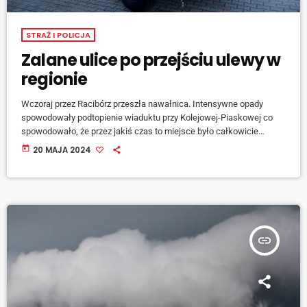
STRAŻ I POLICJA
Zalane ulice po przejściu ulewy w
regionie
Wczoraj przez Racibórz przeszła nawałnica. Intensywne opady
spowodowały podtopienie wiaduktu przy Kolejowej-Piaskowej co
spowodowało, że przez jakiś czas to miejsce było całkowicie
nieprzejezdne. Przy Kolejowej jeszcze przed zamknięciem drogi,
today
20 MAJA 2024
utknął pojazd osobowy. Jego kierowca wcześniej zdecydował się
wjechać w rozlewisko. Co spowodowało, że nie mógł uruchomić
silnika. Jeszcze gorzej było po intensywnych opadach deszczu w
Pawłowie, gdzie ulica Powstańców Śląskich przy (DW 417) tonęła
w błocie, które zeszło z okolicznych […]
insert_link