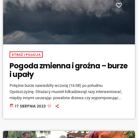
STRAŻ I POLICJA
Pogoda zmienna i groźna – burze
i upały
Potężne burze nawiedziły wczoraj (16.08) po południu
Opolszczyznę. Strażacy musieli kilkadziesiąt razy interweniować,
między innymi usuwając powalone drzewa czy wypompowując
wodę z posesji. W gminie Lasowice Wielkie konar spadł na tory
today
17 SIERPNIA 2023
kolejowe, w tej samej gminie wiatr zerwał dach jednego z zakładów
produkcyjnych. Miejscami padał również grad. Synoptycy ostrzegają
- gwałtowne burze z intensywnymi opadami deszczu i silnym
wiatrem mogą nawiedzić nasz region również dziś (17.08). W
kolejnych dniach pogoda […]