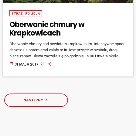
STRAŻ I POLICJA
Oberwanie chmury w
Krapkowicach
Oberwanie chmury nad powiatem krapkowickim. Intensywne opadu
deszczu, a potem grad zalały m.in. izbę przyjęć w szpitalu, drogi i
place zabaw. Ulewa zaczęła się po godzinie 15.00 i trwała około
godziny. W Gogolinie wichura powaliła na drogę drzewo, ruch
today
31 MAJA 2017
odbywał się wahadłowo. - Strażacy interweniowali ponad 40 razy -
mówi Lucjan Lubaszka ze straży w Krapkowicach. [jwplayer
mediaid="62873"] Obecnie trwa szacowanie strat, które wyrządził
żywioł. [jwplayer mediaid="62874"] Całodobowo działa numer […]
NASTĘPNY
navigate_next