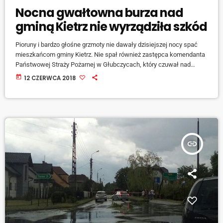
Nocna gwałtowna burza nad
gminą Kietrz nie wyrządziła szkód
Pioruny i bardzo głośne grzmoty nie dawały dzisiejszej nocy spać
mieszkańcom gminy Kietrz. Nie spał również zastępca komendanta
Państwowej Straży Pożarnej w Głubczycach, który czuwał nad
bezpieczeństwem mieszkańców powiatu. Jak się jednak okazało,
today
12 CZERWCA 2018
wg strażackich statystyk, potężna burza przeszła nie wyrządzając
szkód. Mówi Waldemar Hołownia, PSP Głubczyce [jwplayer
mediaid="82083"] Gorzej było w weekend - sobotnia nawałnica
zagroziła bezpieczeństwu mieszkańców dwóch gmin powiatu
głubczyckiego - chodzi o Kietrz i Branice: [jwplayer […]
insert_link