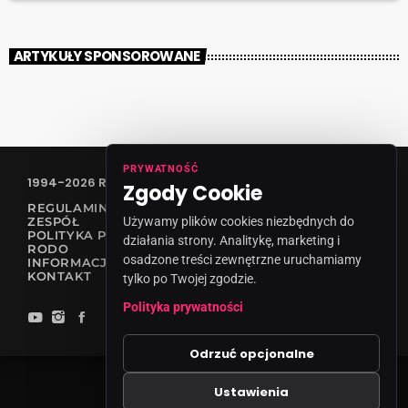
ARTYKUŁY SPONSOROWANE
PRYWATNOŚĆ
1994-2026 RADIO VANESSA SPÓŁKA Z O.O
Zgody Cookie
REGULAMIN KONKURSÓW
ZESPÓŁ
Używamy plików cookies niezbędnych do
POLITYKA PRYWATNOŚCI
działania strony. Analitykę, marketing i
RODO
osadzone treści zewnętrzne uruchamiamy
INFORMACJA O NADAWCY
KONTAKT
tylko po Twojej zgodzie.
Polityka prywatności
Odrzuć opcjonalne
Ustawienia
Zgody cookies