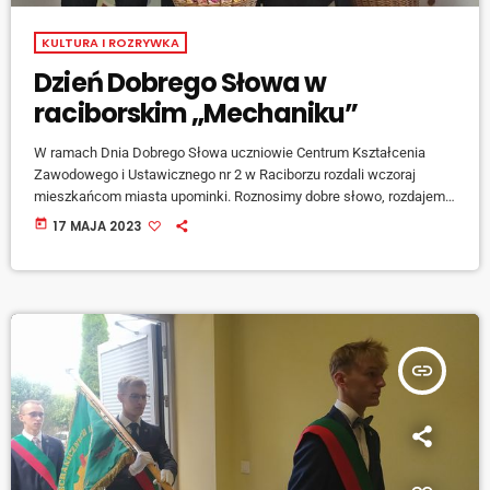
KULTURA I ROZRYWKA
Dzień Dobrego Słowa w
raciborskim „Mechaniku”
W ramach Dnia Dobrego Słowa uczniowie Centrum Kształcenia
Zawodowego i Ustawicznego nr 2 w Raciborzu rozdali wczoraj
mieszkańcom miasta upominki. Roznosimy dobre słowo, rozdajemy
przypadkowym osobom kwiaty, żeby wywołać na ich twarzach
today
17 MAJA 2023
uśmiechy i umilić im dzień - mówi Zofia Stachera. [jwplayer
mediaid="140565"] Akcja kolejny raz cieszyła się bardzo
pozytywnym odbiorem - dodaje Paulina Węgrzyn. [jwplayer
mediaid="140564"] Do wspomnianych kwiatów uczniowie
"Mechanika" dołączyli także bileciki z sentencjami, które mają
dodawać […]
insert_link