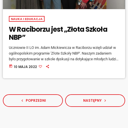
NAUKA I EDUKACJA
W Raciborzu jest „Złota Szkoła
NBP”
Uczniowie II LO im. Adam Mickiewicza w Raciborzu wzięli udział w
ogólnopolskim programie 'Złote Szkoły NBP'. Naszym zadaniem
było przygotowanie w szkole dyskusji na dotykające młodych ludzi
tematy ekonomiczne - wyjaśnia opiekun uczestników, Renata
today
10 MAJA 2022
Dradrach - Szweda. [jwplayer mediaid="130619"] Pewnie nie
zdobylibyśmy tej wiedzy gdyby nie konkurs - dodaje jedna z
uczestniczek, Katarzyna Fleger. [jwplayer mediaid="130620"] Efekty
tych nauk uczniowie powinni wkrótce zobaczyć... w swoich
portfelach.
POPRZEDNI
NASTĘPNY
navigate_before
navigate_next