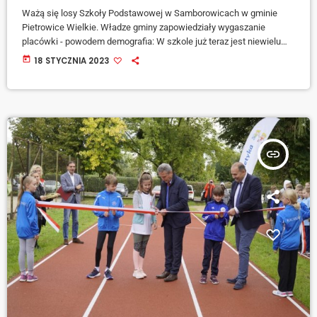
Ważą się losy Szkoły Podstawowej w Samborowicach w gminie
Pietrowice Wielkie. Władze gminy zapowiedziały wygaszanie
placówki - powodem demografia: W szkole już teraz jest niewielu
uczniów, a będzie ich jeszcze mniej - mówi wójt Andrzej Wawrzynek.
today
18 STYCZNIA 2023
[jwplayer mediaid="137498"] Nauczyciele mieliby znaleźć pracę w
innych szkołach na terenie gminy, teren szkoły i znajdujące się tam
budynki miałyby być do dyspozycji mieszkańców - zapewnia wójt.
[jwplayer mediaid="137499"] Mieszkańcy Samborowic nie godzą się
[…]
insert_link