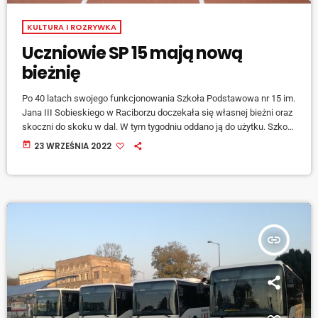
KULTURA I ROZRYWKA
Uczniowie SP 15 mają nową
bieżnię
Po 40 latach swojego funkcjonowania Szkoła Podstawowa nr 15 im.
Jana III Sobieskiego w Raciborzu doczekała się własnej bieżni oraz
skoczni do skoku w dal. W tym tygodniu oddano ją do użytku. Szkoła
Podstawowa przy ulicy Słowackiego może poszczycić się pięknymi
today
23 WRZEŚNIA 2022
sportowymi tradycjami. Jej uczniowie regularnie startują w
prestiżowych zawodach lekkoatletycznych czy pływackich. Niestety
przez 40 lat od powstania placówki, młodzi sportowcy musieli
trenować na obiektach zewnętrznych co stanowiło pewną […]
insert_link