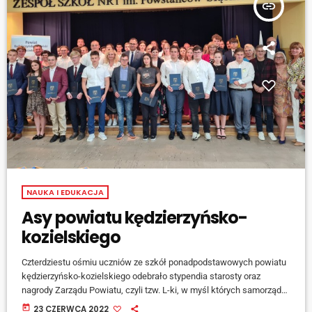
insert_link
NAUKA I EDUKACJA
Asy powiatu kędzierzyńsko-
kozielskiego
Czterdziestu ośmiu uczniów ze szkół ponadpodstawowych powiatu
kędzierzyńsko-kozielskiego odebrało stypendia starosty oraz
nagrody Zarządu Powiatu, czyli tzw. L-ki, w myśl których samorząd
współfinansuje im kursy prawa jazdy. Mówi starosta powiatu Paweł
today
23 CZERWCA 2022