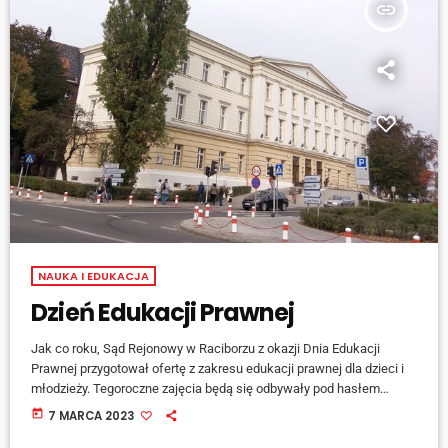
insert_link
NAUKA I EDUKACJA
Dzień Edukacji Prawnej
Jak co roku, Sąd Rejonowy w Raciborzu z okazji Dnia Edukacji
Prawnej przygotował ofertę z zakresu edukacji prawnej dla dzieci i
młodzieży. Tegoroczne zajęcia będą się odbywały pod hasłem
'Pracuję i zarabiam', to odpowiedź na problemy oraz ryzyka jakie
today
7 MARCA 2023
czyhają na dzieci i młodzież chcące podjąć pracę. Jedną z atrakcji