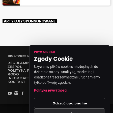
ARTYKUŁY SPONSOROWANE
PRYWATNOŚĆ
1994-2026 RADIO VANESSA SPÓŁKA Z O.O
Zgody Cookie
REGULAMIN KONKURSÓW
Używamy plików cookies niezbędnych do
ZESPÓŁ
POLITYKA PRYWATNOŚCI
działania strony. Analitykę, marketing i
RODO
osadzone treści zewnętrzne uruchamiamy
INFORMACJA O NADAWCY
KONTAKT
tylko po Twojej zgodzie.
Polityka prywatności
Odrzuć opcjonalne