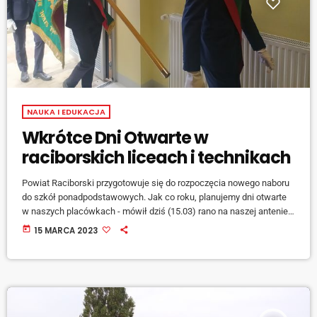
NAUKA I EDUKACJA
Wkrótce Dni Otwarte w
raciborskich liceach i technikach
Powiat Raciborski przygotowuje się do rozpoczęcia nowego naboru
do szkół ponadpodstawowych. Jak co roku, planujemy dni otwarte
w naszych placówkach - mówił dziś (15.03) rano na naszej antenie
wicestarosta raciborski Marek Kurpis. [jwplayer mediaid="138815"]
today
15 MARCA 2023
W tych informatorach znajdą się wszystkie informacje odnośnie
szkoły, proponowanych przez nią kierunkach kształcenia czy
dodatkowych ofertach edukacyjnych. Następnie kandydaci będą
mieli mniej więcej dwa miesiące na podjęcie decyzji odnośnie
wyboru szkoły. [jwplayer mediaid="138816"] Wtedy też […]