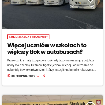
KOMUNIKACJA I TRANSPORT
Więcej uczniów w szkołach to
większy tłok w autobusach?
Przewoźnicy mają już gotowe rozkłady jazdy na ruszający pojutrze
nowy rok szkolny. Uczniów będzie jednak więcej - od września do
szkół idą bowiem również ci, którzy zaczęli naukę od 6 roku życia.
Rozkłady są odpowiednio przygotowane, ale sporo zależy od
today
30 SIERPNIA 2022
punktualności uczniów - mówi wicestarosta raciborski Marek
Kurpis. [jwplayer mediaid="133732"] Stąd apel starosty. [jwplayer
mediaid="133733"] Po pierwszych tygodniach nowego roku
szkolnego niewykluczone są niewielkie korekty w istniejącym
rozkładzie jazdy.