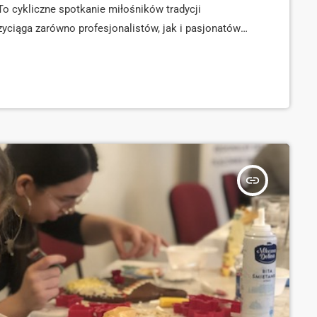
To cykliczne spotkanie miłośników tradycji
zyciąga zarówno profesjonalistów, jak i pasjonatów z
obotę o godzinie 9:00 uroczystym otwarciem w
óźniej ruszą przesłuchania konkursowe […]
insert_link