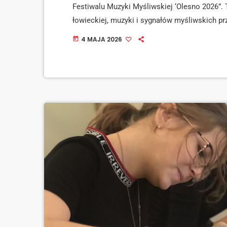
Festiwalu Muzyki Myśliwskiej ‘Olesno 2026”. 
łowieckiej, muzyki i sygnałów myśliwskich pr
całego regionu. Festiwal rozpocznie się w s
4 MAJA 2026
today
Centrum Szkoleniowo-Rekreacyjnym. Chwilę p