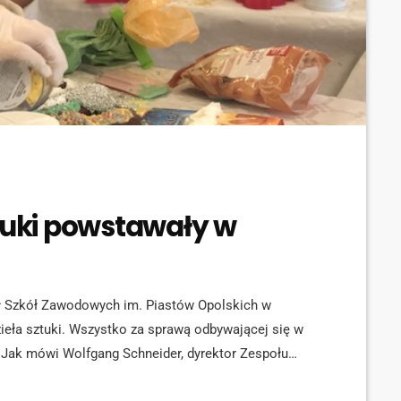
ztuki powstawały w
ł Szkół Zawodowych im. Piastów Opolskich w
eła sztuki. Wszystko za sprawą odbywającej się w
o Jak mówi Wolfgang Schneider, dyrektor Zespołu
 celem jest nie tylko wybór najpiękniej,