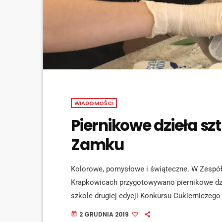
WIADOMOŚCI
Piernikowe dzieła s
Zamku
Kolorowe, pomysłowe i świąteczne. W Zespó
Krapkowicach przygotowywano piernikowe dzi
szkole drugiej edycji Konkursu Cukierniczeg
Szkół im. Piastów Opolskich w Krapkowicach -
2 GRUDNIA 2019
today