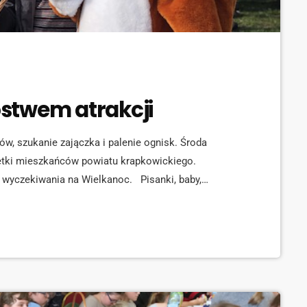
stwem atrakcji
w, szukanie zajączka i palenie ognisk. Środa
etki mieszkańców powiatu krapkowickiego.
 wyczekiwania na Wielkanoc. Pisanki, baby,
ekoracje wielkanocne, wszystko to można było znaleźć
o kiermaszu będącego jedną z atrakcji Środy
Żurowa stała się międzypokoleniowym spotkaniem.