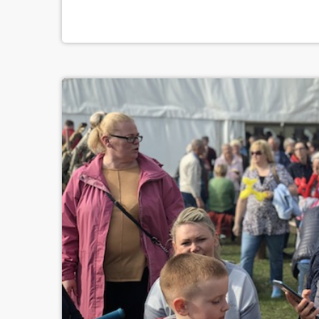
najstaranniej i najbardziej pomysłowo przygo
tej tradycji. [jwplayer mediaid="104534"] Z w
[…]