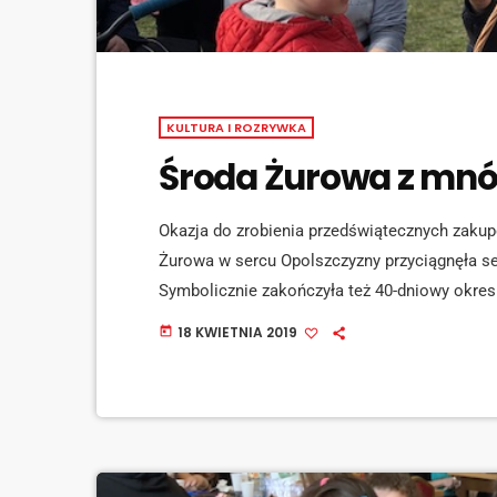
KULTURA I ROZRYWKA
Środa Żurowa z mnó
Okazja do zrobienia przedświątecznych zakupó
Żurowa w sercu Opolszczyzny przyciągnęła s
Symbolicznie zakończyła też 40-dniowy okres
mazurki, wędliny, żurek, chrzan, jajka oraz d
18 KWIETNIA 2019
today
na stoiskach wystawców podczas tegoroczneg
Żurowej. [jwplayer mediaid="95646"] Środa 
Kiedy dorośli robili ostatni zakupy, dzieci […]