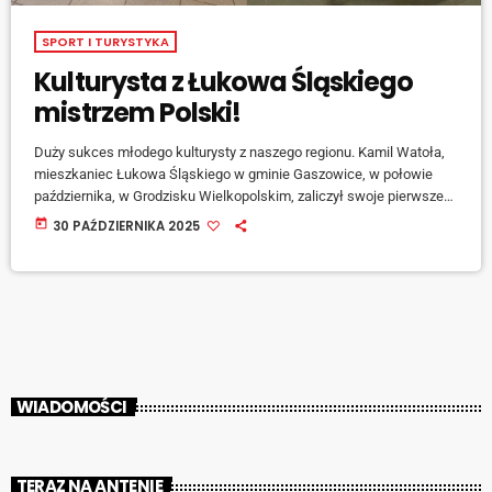
SPORT I TURYSTYKA
Kulturysta z Łukowa Śląskiego
mistrzem Polski!
Duży sukces młodego kulturysty z naszego regionu. Kamil Watoła,
mieszkaniec Łukowa Śląskiego w gminie Gaszowice, w połowie
października, w Grodzisku Wielkopolskim, zaliczył swoje pierwsze
starty w życiu, zajmując trzecie miejsce w mistrzostwach
today
30 PAŹDZIERNIKA 2025
Wielkopolski i zdobywając brązowy medal w Pucharze Polski w
Kulturystyce i Fitness. Tydzień później w Gorzowie odbyły się
zawody najwyższej rangi i tam […]
WIADOMOŚCI
TERAZ NA ANTENIE