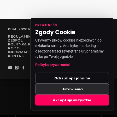
PRYWATNOŚĆ
1994-2026 RADIO VANESSA SPÓŁKA Z O.O
Zgody Cookie
REGULAMIN KONKURSÓW
Używamy plików cookies niezbędnych do
ZESPÓŁ
POLITYKA PRYWATNOŚCI
działania strony. Analitykę, marketing i
RODO
osadzone treści zewnętrzne uruchamiamy
INFORMACJA O NADAWCY
KONTAKT
tylko po Twojej zgodzie.
Polityka prywatności
Odrzuć opcjonalne
Ustawienia
Zgody cookies
Akceptuję wszystkie