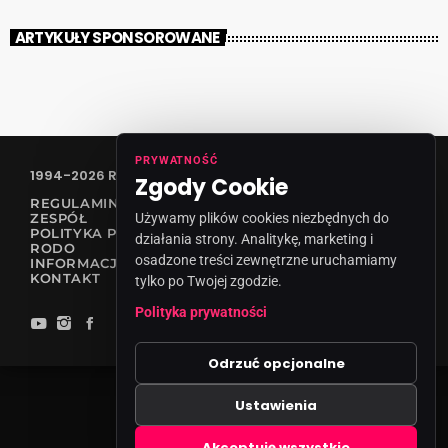
ARTYKUŁY SPONSOROWANE
PRYWATNOŚĆ
1994-2026 RADIO VANESSA SPÓŁKA Z O.O
Zgody Cookie
REGULAMIN KONKURSÓW
Używamy plików cookies niezbędnych do
ZESPÓŁ
POLITYKA PRYWATNOŚCI
działania strony. Analitykę, marketing i
RODO
osadzone treści zewnętrzne uruchamiamy
INFORMACJA O NADAWCY
KONTAKT
tylko po Twojej zgodzie.
Polityka prywatności
Odrzuć opcjonalne
Ustawienia
Zgody cookies
Akceptuję wszystkie