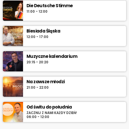
pon.–sob. 7:45 i 12:45, w niedzielę 7:45 + dłuższa wersja po
Die Deutsche Stimme
10:00. Włącz i sprawdź „co dziś gra historia”.
11:00 - 12:00
Biesiada Śląska
12:00 - 17:00
Muzyczne kalendarium
20:15 - 20:20
Na zawsze młodzi
21:00 - 22:00
Od świtu do południa
ZACZNIJ Z NAMI KAŻDY DZIEŃ!
06:00 - 12:00