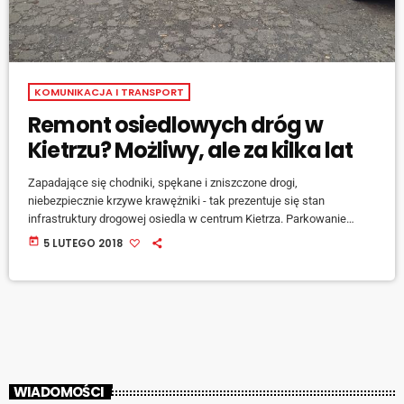
KOMUNIKACJA I TRANSPORT
Remont osiedlowych dróg w
Kietrzu? Możliwy, ale za kilka lat
Zapadające się chodniki, spękane i zniszczone drogi,
niebezpiecznie krzywe krawężniki - tak prezentuje się stan
infrastruktury drogowej osiedla w centrum Kietrza. Parkowanie
samochodów to wolnoamerykanka. Pogarszająca się sytuacja to
today
5 LUTEGO 2018
nie tylko duży defekt estetyczny, ale też zagrożenie dla zdrowia
mieszkańców i stanu technicznego pojazdów. Mieszkańcy się
skarżą, prezes uprzedza - w najbliższych miesiącach nie ma co
liczyć na poprawę sytuacji: [jwplayer mediaid="76340"] -mówi prezes
Spółdzielni Mieszkaniowej w Głubczycach przy ulicy […]
WIADOMOŚCI