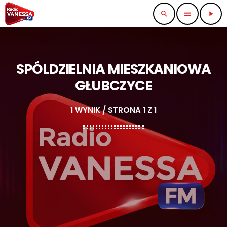
search
menu
play_arrow
SPÓLDZIELNIA MIESZKANIOWA
GŁUBCZYCE
1 WYNIK / STRONA 1 Z 1