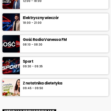
12:00 - 18:00
serwuje lokalne informacje, pogodę, przegląd wydarzeń i
najlepszą muzykę, która towarzyszy od pierwszych chwil dnia aż
do południa.
Elektryczny wieczór
18:00 - 21:00
Gość Radia Vanessa FM
08:10 - 08:30
Sport
09:30 - 09:35
Z notatnika dietetyka
09:45 - 09:50