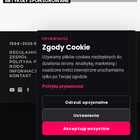
ARTYKUŁY SPONSOROWANE
PRYWATNOŚĆ
1994-2026 RADIO VANESSA SPÓŁKA Z O.O
Zgody Cookie
REGULAMIN KONKURSÓW
Używamy plików cookies niezbędnych do
ZESPÓŁ
POLITYKA PRYWATNOŚCI
działania strony. Analitykę, marketing i
RODO
osadzone treści zewnętrzne uruchamiamy
INFORMACJA O NADAWCY
KONTAKT
tylko po Twojej zgodzie.
Polityka prywatności
Odrzuć opcjonalne
Ustawienia
Zgody cookies
Akceptuję wszystkie