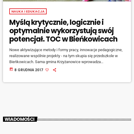
NAUKA I EDUKACJA
Myślą krytycznie, logicznie i
optymalnie wykorzystują swój
potencjał. TOC w Bieńkowicach
Nowe aktywizujące metody i formy pracy, innowacje pedagogiczne,
realizowane wspólnie projekty - na tym skupia się przedszkole w
Bieńkowicach. Sama gmina Krzyżanowice wprowadza
kompleksowo innowacyjne narzędzia myślowe TOC. Barbara
today
8 GRUDNIA 2017
Sommerla, dyrektor przedszkola w Bieńkowicach. [jwplayer
mediaid="73825"] Gmina Krzyżanowice od pięciu lat intensywnie
wprowadza innowacje i współpracuje z Maciejem Winiarkiem,
dyrektorem TOC w Polsce, który szkoli tutejszych dyrektorów i
nauczycieli: [jwplayer mediaid="73826"] Krzyżanowice jako gmina w
związku z tym zostały zaproszone […]
WIADOMOŚCI