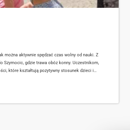
ak można aktywnie spędzać czas wolny od nauki. Z
 Szymocic, gdzie trawa obóz konny. Uczestnikom,
ci, które kształtują pozytywny stosunek dzieci i
 instruktor jeździectwa. [jwplayer
nają tajniki jeździectwa rozpoczynając od
nie prawidłowej postawy jeździeckiej. [jwplayer