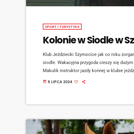
SPORT I TURYSTYKA
Kolonie w Siodle w 
Klub Jeździecki Szymocice jak co roku zorgani
siodle. Wakacyjna przygoda cieszy się dużym 
Makulik instruktor jazdy konnej w klubie jeź
jak podoba się przygoda w siodle? zapytaliśmy
5 LIPCA 2024
today
mediaid="151860"] Na kolonie i pół kolonie w
miejsc, […]