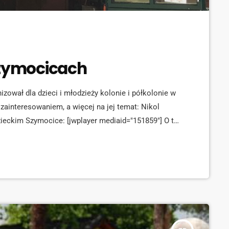
Szymocicach
zował dla dzieci i młodzieży kolonie i półkolonie w
zainteresowaniem, a więcej na jej temat: Nikol
dzieckim Szymocice: [jwplayer mediaid="151859"] O to
 dzieci biorące udział w koloniach: [jwplayer
 siodle niestety w tym roku nie ma już wolnych