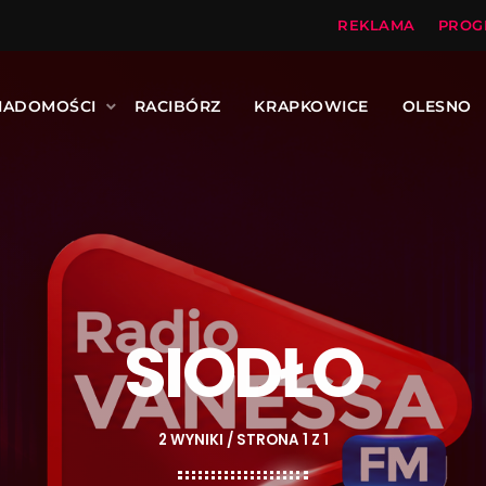
REKLAMA
PROG
IADOMOŚCI
RACIBÓRZ
KRAPKOWICE
OLESNO
SIODŁO
2 WYNIKI / STRONA 1 Z 1