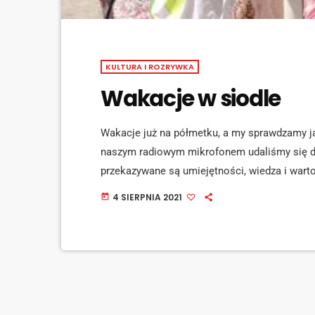
KULTURA I ROZRYWKA
Wakacje w siodle
Wakacje już na półmetku, a my sprawdzamy j
naszym radiowym mikrofonem udaliśmy się do
przekazywane są umiejętności, wiedza i wartoś
młodzieży do jeździectwa. Mówi Nikol Makulik,
4 SIERPNIA 2021
today
mediaid="122457"] Podczas obozów dzieci poz
obchodzenia się z koniem poprzez ukształtowa
mediaid="122458"] Wszystkie […]