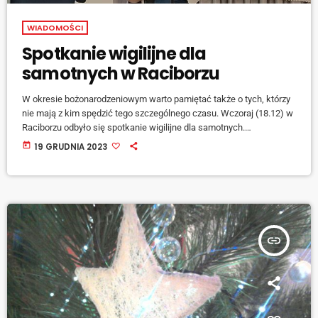
WIADOMOŚCI
Spotkanie wigilijne dla
samotnych w Raciborzu
W okresie bożonarodzeniowym warto pamiętać także o tych, którzy
nie mają z kim spędzić tego szczególnego czasu. Wczoraj (18.12) w
Raciborzu odbyło się spotkanie wigilijne dla samotnych.
Uczestniczyło w nim aż ok. 60 osób. Prezydent Dariusz Polowy wraz
today
19 GRUDNIA 2023
z prezes PSS Społem Urszulą Wawrzyk złożyli wszystkim obecnym
życzenia bożonarodzeniowe. "Cieszę się, że państwo dzisiaj się tutaj
pojawili i że będziemy mogli wspólnie siąść do stołu i zjeść
symboliczną kolację wigilijną." […]
insert_link