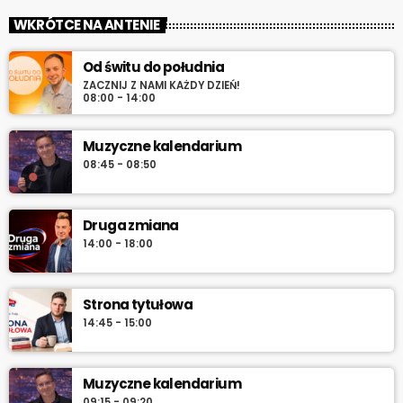
„Wieczór z Radiem RV” – codziennie wieczorem najlepsza
WKRÓTCE NA ANTENIE
muzyka na zakończenie dnia. Spokojne rytmy, nastrojowe
dźwięki i klasyka, która tworzy klimat.
Od świtu do południa
ZACZNIJ Z NAMI KAŻDY DZIEŃ!
08:00 - 14:00
Muzyczne kalendarium
08:45 - 08:50
Druga zmiana
14:00 - 18:00
Strona tytułowa
14:45 - 15:00
Muzyczne kalendarium
09:15 - 09:20