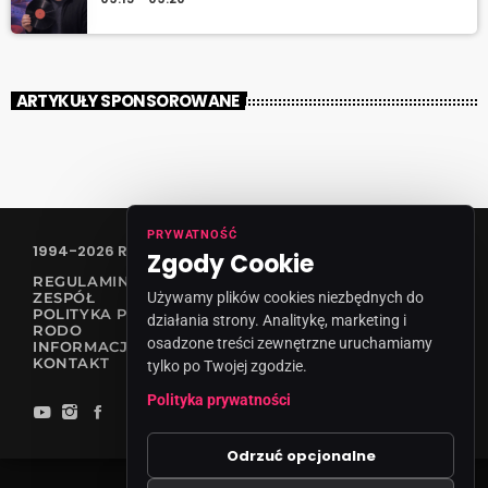
ARTYKUŁY SPONSOROWANE
PRYWATNOŚĆ
1994-2026 RADIO VANESSA SPÓŁKA Z O.O
Zgody Cookie
REGULAMIN KONKURSÓW
Używamy plików cookies niezbędnych do
ZESPÓŁ
POLITYKA PRYWATNOŚCI
działania strony. Analitykę, marketing i
RODO
osadzone treści zewnętrzne uruchamiamy
INFORMACJA O NADAWCY
KONTAKT
tylko po Twojej zgodzie.
Polityka prywatności
Odrzuć opcjonalne