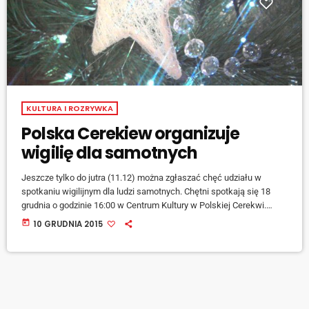
KULTURA I ROZRYWKA
Polska Cerekiew organizuje
wigilię dla samotnych
Jeszcze tylko do jutra (11.12) można zgłaszać chęć udziału w
spotkaniu wigilijnym dla ludzi samotnych. Chętni spotkają się 18
grudnia o godzinie 16:00 w Centrum Kultury w Polskiej Cerekwi.
Program wieczoru obejmuje opłatek, kolację wigilijną w uroczystym
today
10 GRUDNIA 2015
nastroju, śpiewanie kolęd i występy dzieci. Chętnych do udziału w
wigilii prosimy o zgłoszenie się i wpisanie na listę w Gminnym
Ośrodku Pomocy Społecznej w Polskiej Cerekwi przy ul.
Raciborskiej 4 - pok […]