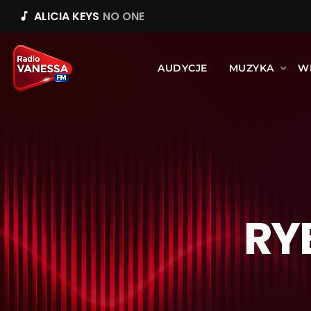
ALICIA KEYS
NO ONE
music_note
AUDYCJE
MUZYKA
W
RY