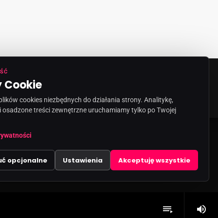
ŚĆ
 Cookie
ORMACJA O NADAWCY
KONTAKT
ików cookies niezbędnych do działania strony. Analitykę,
i osadzone treści zewnętrzne uruchamiamy tylko po Twojej
rywatności
uć opcjonalne
Ustawienia
Akceptuję wszystkie
volume_up
playlist_play