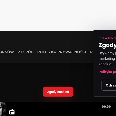
PRYWATNO
Zgody
KURSÓW
ZESPÓŁ
POLITYKA PRYWATNOŚCI
RODO
INF
Używamy pl
marketing 
zgodzie.
Polityka p
Odrz
Zgody cookies
00:00
radio