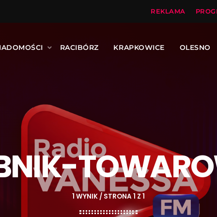
REKLAMA
PROG
IADOMOŚCI
RACIBÓRZ
KRAPKOWICE
OLESNO
BNIK-TOWAR
1 WYNIK / STRONA 1 Z 1