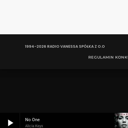
1994-2026 RADIO VANESSA SPÓŁKA Z O.O
REGULAMIN KON
play_arrow
No One
Alicia Keys