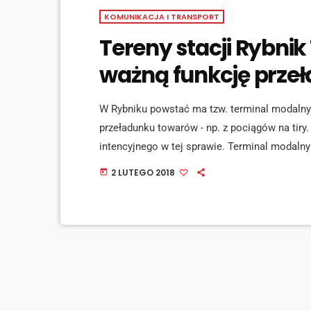
KOMUNIKACJA I TRANSPORT
Tereny stacji Rybni
ważną funkcję prze
W Rybniku powstać ma tzw. terminal modalny
przeładunku towarów - np. z pociągów na tiry.
intencyjnego w tej sprawie. Terminal modalny
którego trafiają i z którego wyjeżdżają trans
2 LUTEGO 2018
today
mają się i uzupełniać różne systemy przewoż
ogólnodostępny terminal przeładunkowy […]