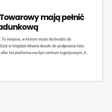
k Towarowy mają pełnić
ładunkową
. To miejsce, w którym może dochodzić do
 Dziś w Urzędzie Miasta doszło do podpisania listu
 albo też platforma ma być centrum logistycznym, do
portowane towary. Na terenie terminala krzyżować
enia towarów. Platforma multimodalna to