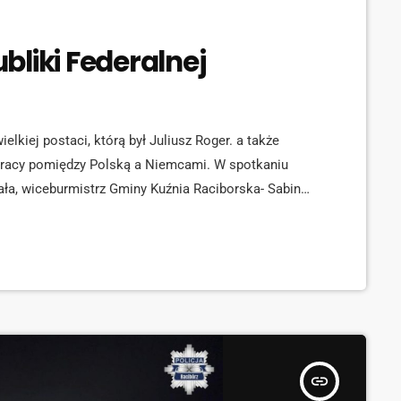
bliki Federalnej
lkiej postaci, którą był Juliusz Roger. a także
pracy pomiędzy Polską a Niemcami. W spotkaniu
ała, wiceburmistrz Gminy Kuźnia Raciborska- Sabina
- Piotr Kuczera, Martin Kremer – Konsul Generalny
az dr […]
insert_link