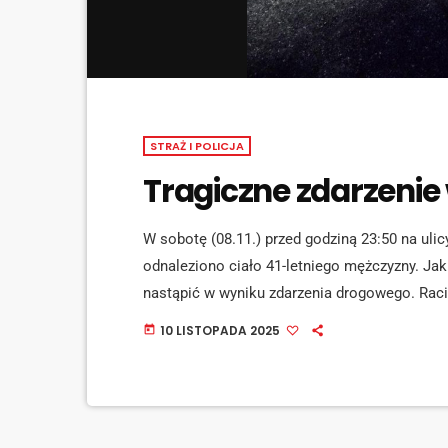
STRAŻ I POLICJA
Tragiczne zdarzenie
W sobotę (08.11.) przed godziną 23:50 na uli
odnaleziono ciało 41-letniego mężczyzny. Ja
nastąpić w wyniku zdarzenia drogowego. Raci
zmierzające do ustalenia dokładnych przyczy
10 LISTOPADA 2025
today
kontakt do wszystkich osób, które posiadają