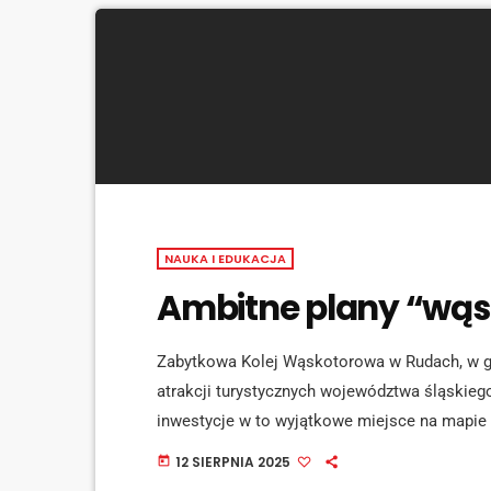
NAUKA I EDUKACJA
Ambitne plany “wąs
Zabytkowa Kolej Wąskotorowa w Rudach, w gm
atrakcji turystycznych województwa śląskiego
inwestycje w to wyjątkowe miejsce na mapie
burmistrz Kuźni Raciborskiej: Rozbudowany t
12 SIERPNIA 2025
today
kolejka wąskotorowa w Rudach będzie jeszc