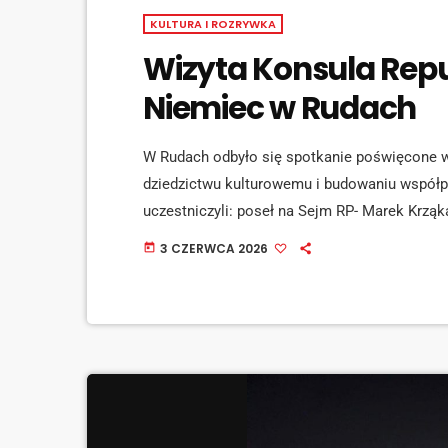
KULTURA I ROZRYWKA
Wizyta Konsula Repu
Niemiec w Rudach
W Rudach odbyło się spotkanie poświęcone wie
dziedzictwu kulturowemu i budowaniu współ
uczestniczyli: poseł na Sejm RP- Marek Krząk
Chroboczek- Wierzchowska, prezydent Rybnika
3 CZERWCA 2026
today
Republiki Federalnej Niemiec we Wrocławiu or