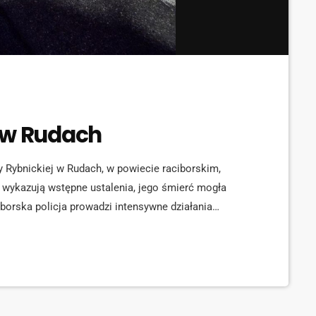
 w Rudach
cy Rybnickiej w Rudach, w powiecie raciborskim,
k wykazują wstępne ustalenia, jego śmierć mogła
borska policja prowadzi intensywne działania
n i okoliczności wypadku. Mundurowi apelują o
 jakiekolwiek informacje mogące […]