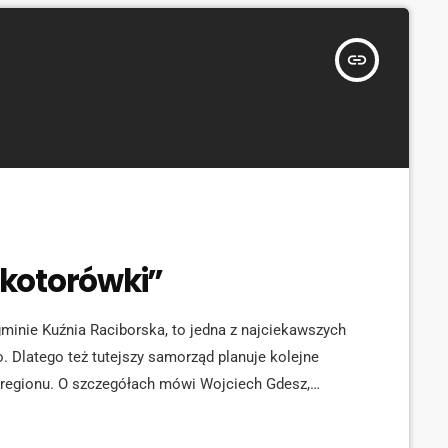
insert_link
kotorówki”
inie Kuźnia Raciborska, to jedna z najciekawszych
. Dlatego też tutejszy samorząd planuje kolejne
 regionu. O szczegółach mówi Wojciech Gdesz,
abor oraz powiększona ekspozycja mają sprawić, że
ze większym magnesem […]