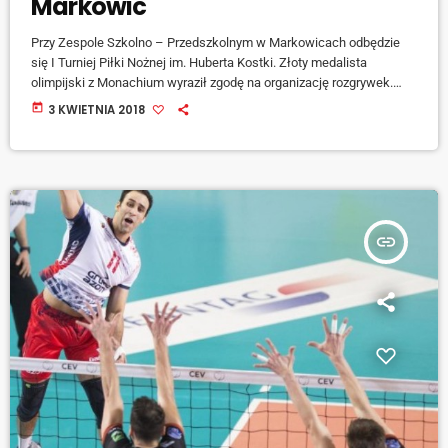
Markowic
Przy Zespole Szkolno – Przedszkolnym w Markowicach odbędzie
się I Turniej Piłki Nożnej im. Huberta Kostki. Złoty medalista
olimpijski z Monachium wyraził zgodę na organizację rozgrywek.
Weźmie w nich udział 10 znanych klubów ze Śląska i Opolszczyzny
today
3 KWIETNIA 2018
m.in. Górnik Zabrze, czy Chemik Kędzierzyn – Koźle. Szczegóły
zdradza Janusz Gałązka, szef wydziału szkolenia. [jwplayer
mediaid="79074"] Turniej odbędzie się 2 maja, początek o godzinie
10.00.
insert_link