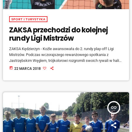
SPORT I TURYSTYKA
ZAKSA przechodzi do kolejnej
rundy Ligi Mistrzów
ZAKSA Kędzierzyn - Koźle awansowała do 2. rundy play-off Ligi
Mistrzów. Podczas wczorajszego rewanżowego spotkania z
Jastrzębskim Węglem, trójkolorowi rozgromili swoich rywali w hali
Azoty 3 do 0. W kolejnej fazie siatkarze z Kędzierzyna - Koźla
today
22 MARCA 2018
zmierzą się ze zwycięzcą pary Friedrichshafen – BR Volleys. Mistrz
Polski zagra z niemiecką drużyną 4 kwietnia.
insert_link