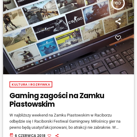
insert_link
KULTURA I ROZRYWKA
Gaming zagości na Zamku
Piastowskim
W najbliższy weekend na Zamku Piastowskim w Raciborzu
odbędzie się I Raciborski Festiwal Gamingowy. Miłośnicy gier na
pewno będą usatysfakcjonowani, bo atrakcji nie zabraknie. W
sobotę ruszają eliminację, a w niedzielę rozgrywki finałowe. W
today
6 CZERWCA 2018