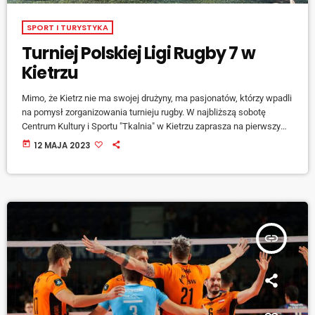
SPORT I TURYSTYKA
Turniej Polskiej Ligi Rugby 7 w
Kietrzu
Mimo, że Kietrz nie ma swojej drużyny, ma pasjonatów, którzy wpadli
na pomysł zorganizowania turnieju rugby. W najbliższą sobotę
Centrum Kultury i Sportu "Tkalnia" w Kietrzu zaprasza na pierwszy
Turniej Polskiej Ligi Rugby 7. Do miasteczka zjadą najlepsze drużyny
today
12 MAJA 2023
z całej Polski, m.in. drużyna Politechniki Gdańskiej OGNIWO Sopot,
RUGBY Biesal oraz mistrzowie Polski w Rugby 7 Klub TYTAN
Gniezno. Rozgrywki będą odbywać się w sobotę w godzinach od
10:00-16:00 na […]
insert_link