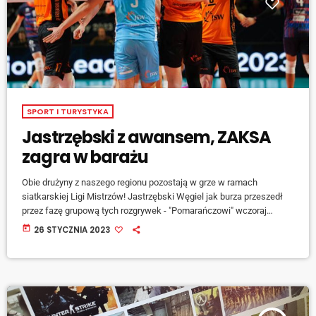
SPORT I TURYSTYKA
Jastrzębski z awansem, ZAKSA
zagra w barażu
Obie drużyny z naszego regionu pozostają w grze w ramach
siatkarskiej Ligi Mistrzów! Jastrzębski Węgiel jak burza przeszedł
przez fazę grupową tych rozgrywek - "Pomarańczowi" wczoraj
(25.01) pokonali VfB Friedrischafen bez straty seta i z kompletem
today
26 STYCZNIA 2023
punktów zakończyli rozgrywki grupowe na pierwszym miejscu. Ich
koledzy z Kędzierzyna-Koźla nie dali z kolei rady pokonać wczoraj
Itas Trentino - gracze ZAKSY przegrali 3 do 2, co dało im drugie
miejsce w grupie […]