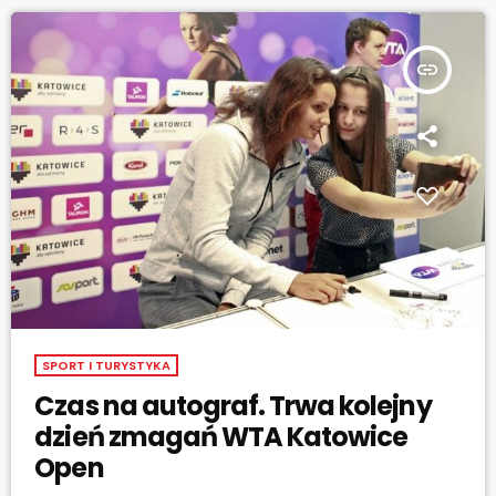
widowiskową bramkę rozgrywek. Co ciekawe młodzi piłkarze
wcielili się w role […]
insert_link
SPORT I TURYSTYKA
Czas na autograf. Trwa kolejny
dzień zmagań WTA Katowice
Open