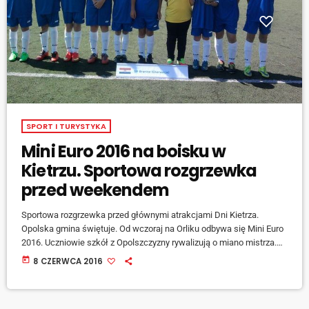
SPORT I TURYSTYKA
Mini Euro 2016 na boisku w
Kietrzu. Sportowa rozgrzewka
przed weekendem
Sportowa rozgrzewka przed głównymi atrakcjami Dni Kietrza.
Opolska gmina świętuje. Od wczoraj na Orliku odbywa się Mini Euro
2016. Uczniowie szkół z Opolszczyzny rywalizują o miano mistrza.
Dziś odwiedziliśmy ich na boisku z mikrofonem. [jwplayer
today
8 CZERWCA 2016
mediaid="45161"] Mini euro cieszy się zainteresowaniem. Młodzi
piłkarze walczą o puchary i medale. Mogą też dać popis
indywidualnych zdolności i zgarnąć nagrodę na najlepszą,