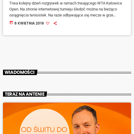
Trwa kolejny dzień rozgrywek w ramach trwającego WTA Katowice
Open. Na stronie internetowej turnieju śledzić można na bieżąco
osiągnięcia tenisistek. Na razie odbywające się mecze w grze
podwójnej rozgrywane są w ramach 1/8 finałów. Organizator podał
today
6 KWIETNIA 2016
już listę szesnastu zawodniczek, które wygrały pierwszą rundę gry
pojedynczej. Na liście jest Magda Linette reprezentująca Polskę. Jej
przeciwniczką w pierwszej rundzie była Ukrainka - Anastasiya
Shoshyna. WTA Katowice Open jest okazją nie tylko do […]
WIADOMOŚCI
TERAZ NA ANTENIE