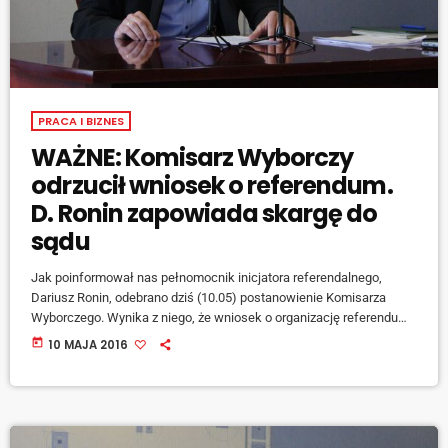
PRACA I BIZNES
WAŻNE: Komisarz Wyborczy
odrzucił wniosek o referendum.
D. Ronin zapowiada skargę do
sądu
Jak poinformował nas pełnomocnik inicjatora referendalnego,
Dariusz Ronin, odebrano dziś (10.05) postanowienie Komisarza
Wyborczego. Wynika z niego, że wniosek o organizację referendum
w Raciborzu w sprawie odwołania prezydenta miasta został
today
10 MAJA 2016
odrzucony. Za nieważne uznano 881 podpisów, co nie daje grupie
inicjatywnej wymaganego minimum podpisów pod wnioskiem
(konieczne było zebranie 4328 podpisów, za ważne uznano 3895).
Jednocześnie pełnomocnik inicjatora referendum zapowiada
złożenie skargi do Sądu Administracyjnego. -Jestem przekonany, że