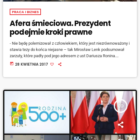
PRACA I BIZNES
Afera śmieciowa. Prezydent
podejmie kroki prawne
- Nie będę polemizował z człowiekiem, który jest niezrównoważony i
stawia tezy do końca niejasne – tak Mirosław Lenk podsumował
zarzuty, które padły pod jego adresem z ust Dariusza Ronina.
Przypomnijmy, były radny podczas spotkania z dziennikarzami
today
28 KWIETNIA 2017
(25.04) zarzucił prezydentowi, że zawarł on niekorzystną umowę z
Empolem na budowę Regionalnej Instalacji Przetwarzania Odpadów.
Ronin sugerował również, że wkrótce Mirosław Lenk przestanie być
prezydentem i być może szykuje sobie posadę u […]
insert_link