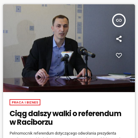
sprawa jest inna - usłyszała nasza reporterka od Agnieszki
Wojtkiewicz, kierownik działu […]
insert_link
PRACA I BIZNES
Ciąg dalszy walki o referendum
w Raciborzu
Pełnomocnik referendum dotyczącego odwołania prezydenta