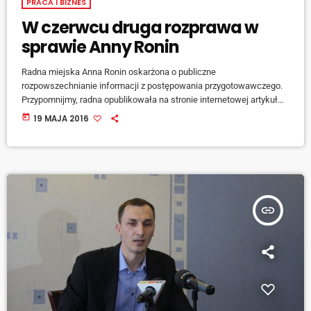
PRACA I BIZNES
W czerwcu druga rozprawa w
sprawie Anny Ronin
Radna miejska Anna Ronin oskarżona o publiczne
rozpowszechnianie informacji z postępowania przygotowawczego.
Przypomnijmy, radna opublikowała na stronie internetowej artykuł
własnego autorstwa z ustaleniami śledczych. Informacje dotyczyły
today
19 MAJA 2016
miejsca wysyłania obraźliwych komentarzy znieważających
prezydenta miasta. Annie Ronin grożą dwa lata więzienia oraz utrata
mandatu.
insert_link