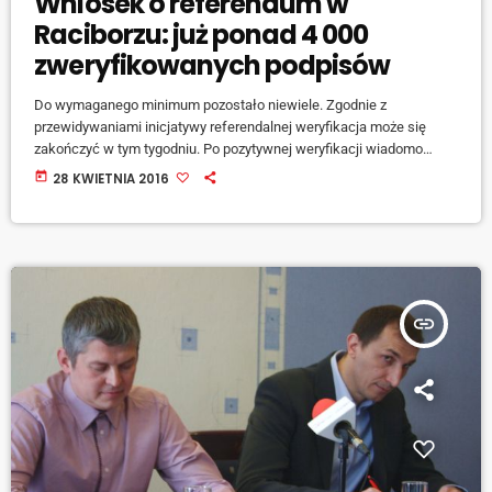
Wniosek o referendum w
Raciborzu: już ponad 4 000
zweryfikowanych podpisów
Do wymaganego minimum pozostało niewiele. Zgodnie z
przewidywaniami inicjatywy referendalnej weryfikacja może się
zakończyć w tym tygodniu. Po pozytywnej weryfikacji wiadomo
będzie, że zostanie zorganizowane w Raciborzu referendum.
today
28 KWIETNIA 2016
Inicjatorzy typują, że może się ono odbyć 19 czerwca. Datę
wyznaczy komisarz wyborczy. - Zastanawialiśmy się jaki termin
byłby najlepszy do tego, by jak największa liczba mieszkańców
Raciborza, mogła wziąć udział w tym wydarzeniu [...]. Mieszkańcy
też mówili nam kiedy planują wyjazd […]
insert_link