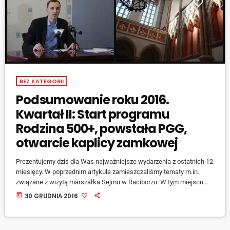
BEZ KATEGORII
Podsumowanie roku 2016.
Kwartał II: Start programu
Rodzina 500+, powstała PGG,
otwarcie kaplicy zamkowej
Prezentujemy dziś dla Was najważniejsze wydarzenia z ostatnich 12
miesięcy. W poprzednim artykule zamieszczaliśmy tematy m.in.
związane z wizytą marszałka Sejmu w Raciborzu. W tym miejscu
znajdziecie wydarzenia z II kwartału 2016 roku. KWIECIEŃ Kwiecień
today
30 GRUDNIA 2016
był miesiącem, w którym ruszył rządowy program Rodzina 500+.
Miesiąc wcześniej ruszyło składanie wniosków o wypłatę
świadczenia z programu. - Każda sprawa jest indywidualna, każda