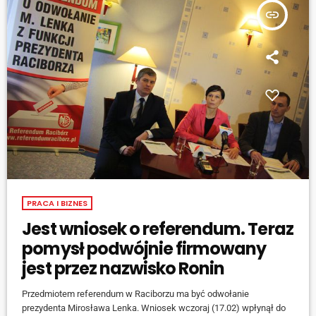
insert_link
PRACA I BIZNES
Jest wniosek o referendum. Teraz
pomysł podwójnie firmowany
jest przez nazwisko Ronin
Przedmiotem referendum w Raciborzu ma być odwołanie
prezydenta Mirosława Lenka. Wniosek wczoraj (17.02) wpłynął do