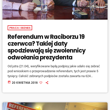
PRACA I BIZNES
Referendum w Raciborzu 19
czerwca? Takiej daty
spodziewają się zwolennicy
odwołania prezydenta
Od jutra (21.04), weryfikowane będą podpisy jakie udało się zebrać
pod wnioskiem o przeprowadzenie referendum, tych jest prawie 5
tysięcy. Całość zebranych podpisów została zawarta na 624
kartach. Katowickie biuro wyborcze ma 30 dni na sprawdzenie
today
20 KWIETNIA 2016
podpisów. Później w ciągu kolejnych 50 dni musi dojść do
głosowania. [jwplayer mediaid="43603"] Informował na zwołanej
dziś konferencji Dariusz Ronin, pełnomocnik inicjatora referendum.
Podczas spotkania z dziennikarzami komitet podziękował za
podpisy, które udało się […]