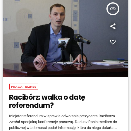
w procedurze […]
insert_link
PRACA I BIZNES
Racibórz: walka o datę
referendum?
Inicjator referendum w sprawie odwołania prezydenta Raciborza
zwołał specjalną konferencję prasową. Dariusz Ronin mediom do
publicznej wiadomości podał informację, która do niego dotarła.