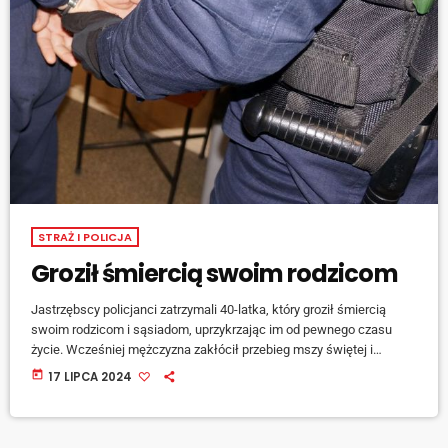
STRAŻ I POLICJA
Groził śmiercią swoim rodzicom
Jastrzębscy policjanci zatrzymali 40-latka, który groził śmiercią
swoim rodzicom i sąsiadom, uprzykrzając im od pewnego czasu
życie. Wcześniej mężczyzna zakłócił przebieg mszy świętej i
naruszył nietykalność mundurowych, za co został objęty policyjnym
today
17 LIPCA 2024
dozorem. Teraz sąd podjął decyzję o jego tymczasowym
aresztowaniu na trzy miesiące. Warto nadmienić, że wcześniej
mężczyzna był karny za inne przestępstwa.