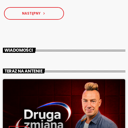
NASTĘPNY
navigate_next
WIADOMOŚCI
TERAZ NA ANTENIE