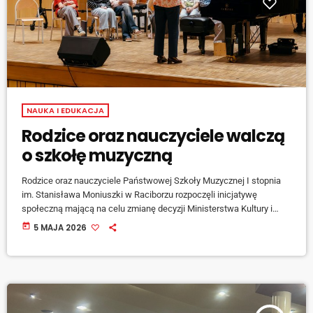
NAUKA I EDUKACJA
Rodzice oraz nauczyciele walczą
o szkołę muzyczną
Rodzice oraz nauczyciele Państwowej Szkoły Muzycznej I stopnia
im. Stanisława Moniuszki w Raciborzu rozpoczęli inicjatywę
społeczną mającą na celu zmianę decyzji Ministerstwa Kultury i
Dziedzictwa Narodowego, które nie wyraziło zgody na utworzenie
today
5 MAJA 2026
szkoły muzycznej II stopnia w mieście. W ramach działań
przygotowano petycję popierającą powstanie szkoły średniej.
Podpisy będą zbierane przez najbliższe trzy tygodnie w […]