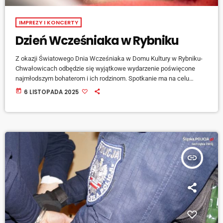
IMPREZY I KONCERTY
Dzień Wcześniaka w Rybniku
Z okazji Światowego Dnia Wcześniaka w Domu Kultury w Rybniku-
Chwałowicach odbędzie się wyjątkowe wydarzenie poświęcone
najmłodszym bohaterom i ich rodzinom. Spotkanie ma na celu
integrację środowiska rodziców wcześniaków, wsparcie
today
6 LISTOPADA 2025
emocjonalne rodzin oraz zwiększenie świadomości społecznej na
temat wcześniactwa i jego wyzwań. Organizatorami wydarzenia są
Rodzice Wcześniaków (Wcześniaki Mają Głos) we współpracy z
Ewą Adamiec-Poniewierką, kierownikiem […]
insert_link