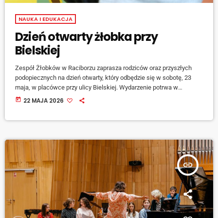
NAUKA I EDUKACJA
Dzień otwarty żłobka przy
Bielskiej
Zespół Żłobków w Raciborzu zaprasza rodziców oraz przyszłych
podopiecznych na dzień otwarty, który odbędzie się w sobotę, 23
maja, w placówce przy ulicy Bielskiej. Wydarzenie potrwa w
godzinach od 10:00 do 12:00 i będzie doskonałą okazją do bliższego
today
22 MAJA 2026
poznania oferty oraz warunków, jakie zapewnia żłobek najmłodszym
dzieciom. Podczas spotkania odwiedzający będą mogli zwiedzić
placówkę, zobaczyć […]
insert_link