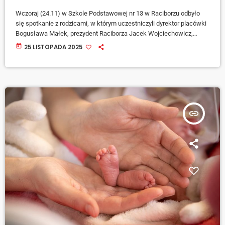
Wczoraj (24.11) w Szkole Podstawowej nr 13 w Raciborzu odbyło
się spotkanie z rodzicami, w którym uczestniczyli dyrektor placówki
Bogusława Małek, prezydent Raciborza Jacek Wojciechowicz,
wiceprezydent miasta Michał Kuliga oraz Krzysztof Żychski –
today
25 LISTOPADA 2025
naczelnik Wydziału Edukacji, Kultury i Sportu. Podczas rozmów
omawiano aktualną sytuację szkoły oraz możliwe kierunki zmian w
sieci placówek oświatowych na terenie […]
insert_link