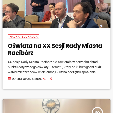
NAUKA I EDUKACJA
Oświata na XX Sesji Rady Miasta
Racibórz
XX sesja Rady Miasta Racibórz nie zawierała w porządku obrad
punktu dotyczącego oświaty – tematu, który od kilku tygodni budzi
wśród mieszkańców wiele emocji. Już na początku spotkania
przewodniczący rady Mirosław Lenk, poinformował jednak, że
today
27 LISTOPADA 2025
rodzice oraz nauczyciele ze Szkoły Podstawowej nr 13 będą mieli
możliwość zabrania głosu W międzyczasie radni z klubu Silny
Racibórz […]
insert_link