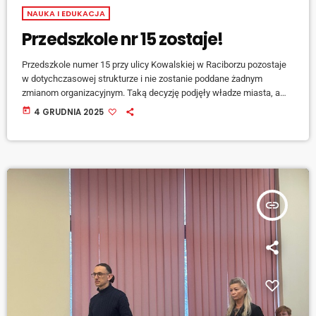
NAUKA I EDUKACJA
Przedszkole nr 15 zostaje!
Przedszkole numer 15 przy ulicy Kowalskiej w Raciborzu pozostaje
w dotychczasowej strukturze i nie zostanie poddane żadnym
zmianom organizacyjnym. Taką decyzję podjęły władze miasta, a
informacja ta została przekazana rodzicom podczas specjalnie
today
4 GRUDNIA 2025
zwołanego spotkania, które odbyło się w budynku placówki.
Prezydent Raciborza, Jacek Wojciechowicz, poinformował
zebranych, że po przeprowadzeniu szczegółowych analiz,
konsultacji oraz rozmów z […]
insert_link