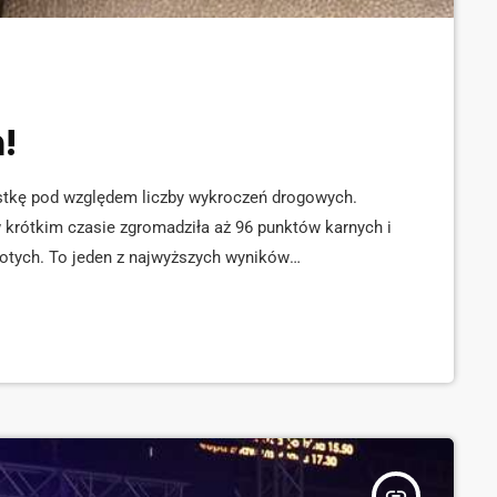
!
stkę pod względem liczby wykroczeń drogowych.
w krótkim czasie zgromadziła aż 96 punktów karnych i
łotych. To jeden z najwyższych wyników
matyczną utratą prawa jazdy. Jak informują służby,
insert_link