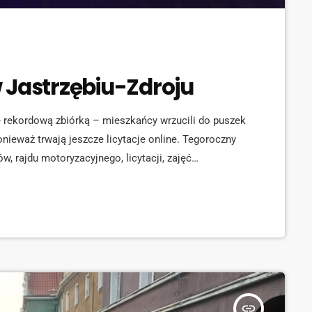
 Jastrzębiu-Zdroju
ę rekordową zbiórką – mieszkańcy wrzucili do puszek
onieważ trwają jeszcze licytacje online. Tegoroczny
ów, rajdu motoryzacyjnego, licytacji, zajęć
m. Dodatkowo odbyła się kąpiel morsów i Festiwal
ł tradycyjne „Światełko do Nieba”. Wydarzenie
ów, którzy wspólnie pomagali […]
insert_link