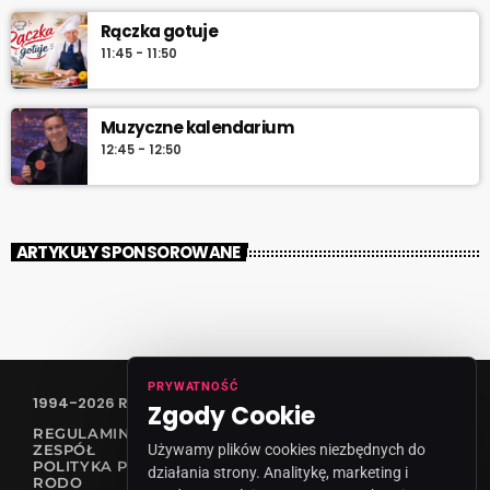
Rączka gotuje
11:45 - 11:50
Muzyczne kalendarium
12:45 - 12:50
ARTYKUŁY SPONSOROWANE
PRYWATNOŚĆ
1994-2026 RADIO VANESSA SPÓŁKA Z O.O
Zgody Cookie
REGULAMIN KONKURSÓW
Używamy plików cookies niezbędnych do
ZESPÓŁ
POLITYKA PRYWATNOŚCI
działania strony. Analitykę, marketing i
RODO