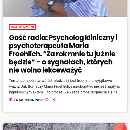
WIADOMOŚCI
Gość radia: Psycholog kliniczny i
psychoterapeuta Maria
Froehlich. “Za rok mnie tu już nie
będzie” – o sygnałach, których
nie wolno lekceważyć
Temat samobójstw wśród młodzieży jest trudny, ale wyjątkowo
ważny. Jak tłumaczy Maria Froehlich, samobójstwo nie jest nagłym,
impulsywnym aktem – to proces. Za każdą próbą targnięcia się na
życie stoi ogromne cierpienie i długotrwała walka wewnętrzna. –
today
14 SIERPNIA 2025
Samobójcy to nie osoby, które nie chcą żyć. Oni nie chcą być w
sytuacji, w której się znaleźli […]