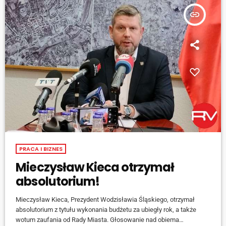
insert_link
PRACA I BIZNES
Mieczysław Kieca otrzymał
absolutorium!
Mieczysław Kieca, Prezydent Wodzisławia Śląskiego, otrzymał
absolutorium z tytułu wykonania budżetu za ubiegły rok, a także
wotum zaufania od Rady Miasta. Głosowanie nad obiema