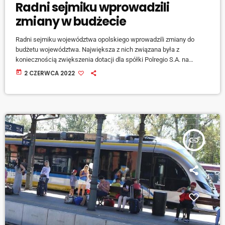
Radni sejmiku wprowadzili
zmiany w budżecie
Radni sejmiku województwa opolskiego wprowadzili zmiany do
budżetu województwa. Największa z nich związana była z
koniecznością zwiększenia dotacji dla spółki Polregio S.A. na
realizację umowy dotyczącej prowadzenia kolejowych przewozów
today
2 CZERWCA 2022
pasażerskich. O szczegółach mówi członek zarządu województwa
Szymon Ogłaza. [jwplayer mediaid="131221"] Dotacja dla Polregio z
budżetu województwa wyniesie w tym roku po tej zmianie w sumie
ponad 68 milionów 806 tysięcy złotych.
insert_link