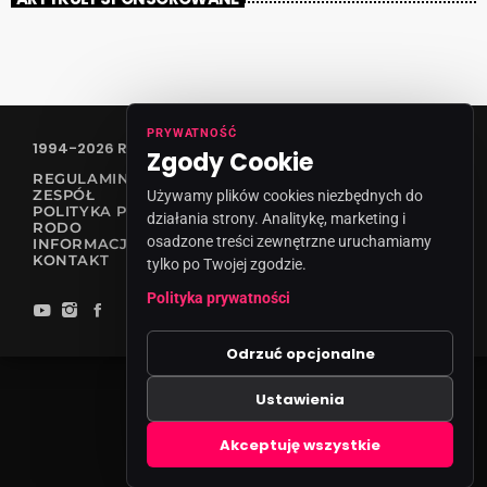
PRYWATNOŚĆ
1994-2026 RADIO VANESSA SPÓŁKA Z O.O
Zgody Cookie
REGULAMIN KONKURSÓW
ZESPÓŁ
Używamy plików cookies niezbędnych do
POLITYKA PRYWATNOŚCI
działania strony. Analitykę, marketing i
RODO
osadzone treści zewnętrzne uruchamiamy
INFORMACJA O NADAWCY
KONTAKT
tylko po Twojej zgodzie.
Polityka prywatności
Odrzuć opcjonalne
Ustawienia
Zgody cookies
Akceptuję wszystkie