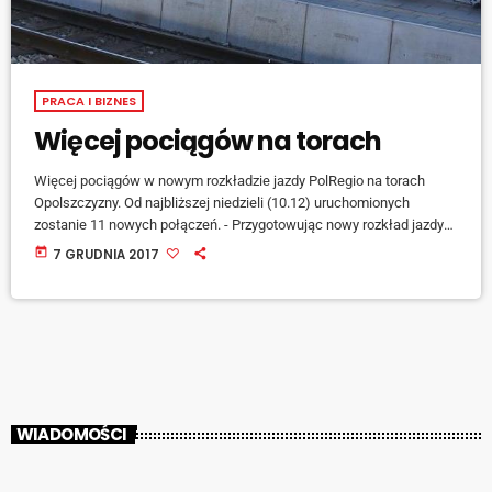
PRACA I BIZNES
Więcej pociągów na torach
Więcej pociągów w nowym rozkładzie jazdy PolRegio na torach
Opolszczyzny. Od najbliższej niedzieli (10.12) uruchomionych
zostanie 11 nowych połączeń. - Przygotowując nowy rozkład jazdy
wsłuchujemy się w uwagi pasażerów, musimy też kierować się
today
7 GRUDNIA 2017
innymi przewoźnikami i zainteresowaniem - wyjaśnia Adam
Kowalczyk, zastępca dyrektora departamentu infrastruktury i
gospodarki urzędu marszałkowskiego w Opolu. [jwplayer
mediaid="73797"] - Większa liczba pociągów na torach to założenie,
które jest realizowane od 2015 roku. Polepszamy również jakość […]
WIADOMOŚCI