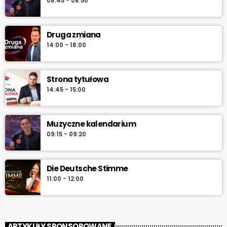
08:45 - 08:50
serwuje lokalne informacje, pogodę, przegląd wydarzeń i
najlepszą muzykę, która towarzyszy od pierwszych chwil dnia aż
do południa.
Druga zmiana
14:00 - 18:00
Strona tytułowa
14:45 - 15:00
Muzyczne kalendarium
09:15 - 09:20
Die Deutsche Stimme
11:00 - 12:00
ARTYKUŁY SPONSOROWANE