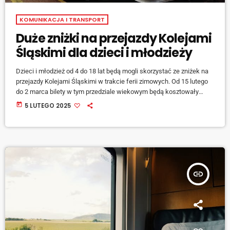
KOMUNIKACJA I TRANSPORT
Duże zniżki na przejazdy Kolejami
Śląskimi dla dzieci i młodzieży
Dzieci i młodzież od 4 do 18 lat będą mogli skorzystać ze zniżek na
przejazdy Kolejami Śląskimi w trakcie ferii zimowych. Od 15 lutego
do 2 marca bilety w tym przedziale wiekowym będą kosztowały
symboliczną złotówkę. Ta cena będzie obejmowała również
today
5 LUTEGO 2025
połączenia POLREGIO i Kolei Małopolskich na wybranych trasach.
Bilety można kupić w aplikacji Kaeśka, kasach biletowych lub u
konduktora. Promocja ta nie dotyczy jednak odcinka Chałupki–
Bohumin.
insert_link