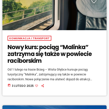
KOMUNIKACJA I TRANSPORT
Nowy kurs: pociąg “Malinka”
zatrzyma się także w powiecie
raciborskim
Od 1 lutego na trasie Brzeg – Wisła Głębce kursuje pociąg
turystyczny “Malinka”, zatrzymujący się także w powiecie
raciborskim. Nowe połączenie ma ułatwić dojazd do atrakcji
turystycznych. Pociąg będzie kursować w soboty, niedziele i święta,
today
3 LUTEGO 2025
a w ferie zimowe i wakacje – codziennie. Pierwszy kurs wyruszył w
sobotę z Brzegu o 6:52. Bilety sprzedawane są […]