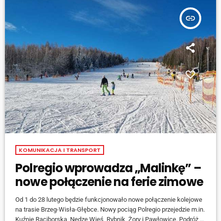
insert_link
KOMUNIKACJA I TRANSPORT
Polregio wprowadza „Malinkę” –
nowe połączenie na ferie zimowe
Od 1 do 28 lutego będzie funkcjonowało nowe połączenie kolejowe
na trasie Brzeg-Wisła-Głębce. Nowy pociąg Polregio przejedzie m.in.
Kuźnię Raciborską, Nędzę Wieś, Rybnik, Żory i Pawłowice. Podróż z