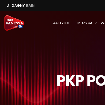
DAGNY
RAIN
music_note
AUDYCJE
MUZYKA
W
PKP PO