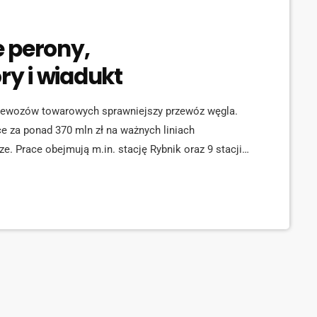
 perony,
y i wiadukt
rzewozów towarowych sprawniejszy przewóz węgla.
ce za ponad 370 mln zł na ważnych liniach
e. Prace obejmują m.in. stację Rybnik oraz 9 stacji i
peronach, bezpieczniej na torach PLK wykonały już
bnik i Żory. Na stacji […]