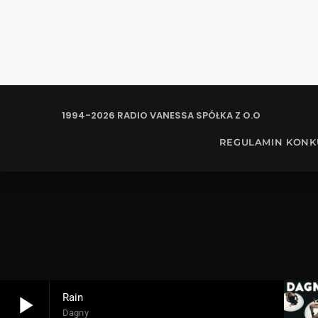
1994-2026 RADIO VANESSA SPÓŁKA Z O.O
REGULAMIN KON
play_arrow
Rain
Dagny