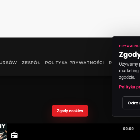
PRYWATNO
Zgody
KURSÓW
ZESPÓŁ
POLITYKA PRYWATNOŚCI
RODO
INF
Używamy pl
marketing 
zgodzie.
Polityka p
Odrz
Zgody cookies
00:00
radio