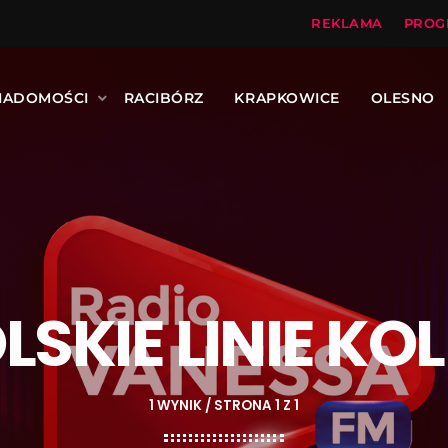
REKLAMA
PROG
IADOMOŚCI
RACIBÓRZ
KRAPKOWICE
OLESNO
LSKIE LINIE K
1 WYNIK / STRONA 1 Z 1