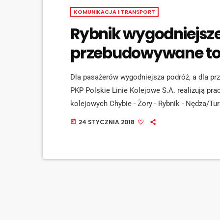
KOMUNIKACJA I TRANSPORT
Rybnik wygodniejsze
przebudowywane tor
Dla pasażerów wygodniejsza podróż, a dla p
PKP Polskie Linie Kolejowe S.A. realizują pra
kolejowych Chybie - Żory - Rybnik - Nędza/Turz
przystanków wraz z 60 km linii. Wygodnie na 
24 STYCZNIA 2018
today
część prac m.in. przy peronach na stacjach: Ry