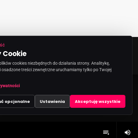
ŚĆ
 Cookie
ORMACJA O NADAWCY
KONTAKT
ików cookies niezbędnych do działania strony. Analitykę,
i osadzone treści zewnętrzne uruchamiamy tylko po Twojej
rywatności
uć opcjonalne
Ustawienia
Akceptuję wszystkie
volume_up
playlist_play