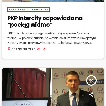
KOMUNIKACJA I TRANSPORT
PKP Intercity odpowiada na
“pociąg widmo”
PKP Intercity w końcu wypowiedziało się w sprawie “pociągu
widmo”. W połowie grudnia, na wodzisławskim dworcu kolejowym,
zorganizowano nietypowy happening. Członkowie towarzystwa
Entuzjastów Kolei w ramach protestu przebrali się za duchy i czekali
today
5 STYCZNIA 2026
na tak zwany “pociąg widmo”. Akcja nawiązuje do przejazdu pociągu
na trasie Warszawa – Monachium – Warszawa, który przejeżdża
przez Wodzisław Śląski, […]
insert_link