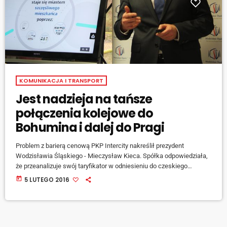
KOMUNIKACJA I TRANSPORT
Jest nadzieja na tańsze
połączenia kolejowe do
Bohumina i dalej do Pragi
Problem z barierą cenową PKP Intercity nakreślił prezydent
Wodzisławia Śląskiego - Mieczysław Kieca. Spółka odpowiedziała,
że przeanalizuje swój taryfikator w odniesieniu do czeskiego
przewoźnika. Już dziś pasażerowie porównujący ceny biletów
today
5 LUTEGO 2016
zauważą, że koszt podróży polskim pociągiem jest kilkakrotnie
wyższy niż w przypadku transportu u naszych południowych
sąsiadów. [jwplayer mediaid="40810"] Dysproporcje sięgają nawet
pięciokrotności biletu u czeskiego przewoźnika. Jeśli PKP Intercity
nie weźmie sobie sugestii do serca, to może mieć problem, […]