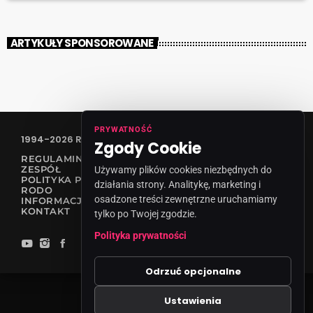
ARTYKUŁY SPONSOROWANE
PRYWATNOŚĆ
1994-2026 RADIO VANESSA SPÓŁKA Z O.O
Zgody Cookie
REGULAMIN KONKURSÓW
ZESPÓŁ
Używamy plików cookies niezbędnych do
POLITYKA PRYWATNOŚCI
działania strony. Analitykę, marketing i
RODO
osadzone treści zewnętrzne uruchamiamy
INFORMACJA O NADAWCY
KONTAKT
tylko po Twojej zgodzie.
Polityka prywatności
Odrzuć opcjonalne
Ustawienia
Zgody cookies