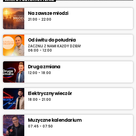
muzyki. Rocznice, premiery, anegdoty i najlepsze brzmienia –
pon.–sob. 7:45 i 12:45, w niedzielę 7:45 + dłuższa wersja po
Na zawsze młodzi
10:00. Włącz i sprawdź „co dziś gra historia”.
21:00 - 22:00
Od świtu do południa
ZACZNIJ Z NAMI KAŻDY DZIEŃ!
06:00 - 12:00
Druga zmiana
12:00 - 18:00
Elektryczny wieczór
18:00 - 21:00
Muzyczne kalendarium
07:45 - 07:50