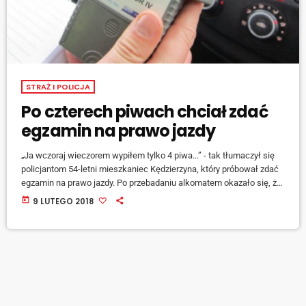
STRAŻ I POLICJA
Po czterech piwach chciał zdać
egzamin na prawo jazdy
„Ja wczoraj wieczorem wypiłem tylko 4 piwa...” - tak tłumaczył się
policjantom 54-letni mieszkaniec Kędzierzyna, który próbował zdać
egzamin na prawo jazdy. Po przebadaniu alkomatem okazało się, że
mężczyzna jest w stanie po użyciu alkoholu. Teraz kursantowi grozi
today
9 LUTEGO 2018
kara aresztu, grzywna oraz sądowy zakaz prowadzenia pojazdów.
Do nietypowego zdarzenia doszło w Kędzierzynie - Koźlu podczas
egzaminu na prawo jazdy. Do ośrodka egzaminacyjnego zgłosił się
54-letni mieszkaniec miasta. Mężczyzna chciał zdać […]