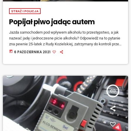
STRAŻ I POLICJA
Popijał piwo jadąc autem
Jazda samochodem pod wpływem alkoholu to przestępstwo, a jak
nazwać jadę i jednoczesne picie alkoholu? Odpowiedź na to pytanie
zna pewnie 25-latek z Rudy Kozielskiej, zatrzymany do kontroli przez
rybnickich policjantów. Wykonane przez nich badanie alkomatem
today
6 PAŹDZIERNIKA 2021
dało wynik ponad promila alkoholu w wydychanym przez mężczyznę
powietrzu, dodatkowo przyznał się on że spożywał alkohol przed
jazdą samochodem, a w jej trakcie popijał jeszcze piwo. Grozi mu
teraz do 2 lat więzienia. […]
insert_link