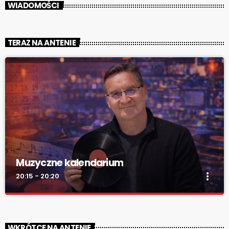
WIADOMOŚCI
TERAZ NA ANTENIE
Muzyczne kalendarium
more_vert
20:15 - 20:20
Muzyczne kalendarium
close
Muzyczne kalendarium – Twoja codzienna pigułka historii
WKRÓTCE NA ANTENIE