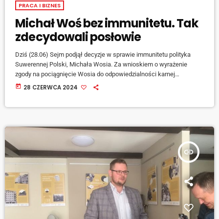
PRACA I BIZNES
Michał Woś bez immunitetu. Tak
zdecydowali posłowie
Dziś (28.06) Sejm podjął decyzje w sprawie immunitetu polityka
Suwerennej Polski, Michała Wosia. Za wnioskiem o wyrażenie
zgody na pociągnięcie Wosia do odpowiedzialności karnej
głosowało 240 posłów, przeciw było 192, a siedmiu wstrzymało się
today
28 CZERWCA 2024
od głosu. Za uchyleniem immunitetu Michałowi Wosiowi
opowiedziała się w czwartek (27.06) Komisja Regulaminowa Spraw
Poselskich i Immunitetowych. Wiceszef komisji Tomasz Głogowski
(KO) podkreślił w sejmie, że "istota tego wniosku sprowadza się do
tego, czy z […]
insert_link