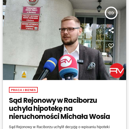
insert_link
PRACA I BIZNES
Sąd Rejonowy w Raciborzu
uchyla hipotekę na
nieruchomości Michała Wosia
Sąd Rejonowy w Raciborzu uchylił decyzję o wpisaniu hipoteki