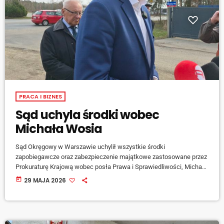
PRACA I BIZNES
Sąd uchyla środki wobec
Michała Wosia
Sąd Okręgowy w Warszawie uchylił wszystkie środki
zapobiegawcze oraz zabezpieczenie majątkowe zastosowane przez
Prokuraturę Krajową wobec posła Prawa i Sprawiedliwości, Michała
Wosia. Chodzi między innymi o zakaz kontaktów, poręczenie
today
29 MAJA 2026
majątkowe oraz zajęcie kont bankowych. Sprawa ma związek ze
śledztwem dotyczącym zakupu systemusąhome Pegasus z
pieniędzy Funduszu Sprawiedliwości. Polityk decyzję sądu ocenia
jako porażkę prokuratury. Z kolei […]