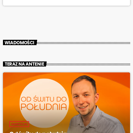
Funduszu Pomocy Pokrzywdzonym pójdą na system do
szpiegowania obywateli. Jak pisze Wyborcza, pod dwoma
przelewami z resortu sprawiedliwości do CBA, w sumie na prawie 25
milionów […]
WIADOMOŚCI
TERAZ NA ANTENIE
AUDYCJE