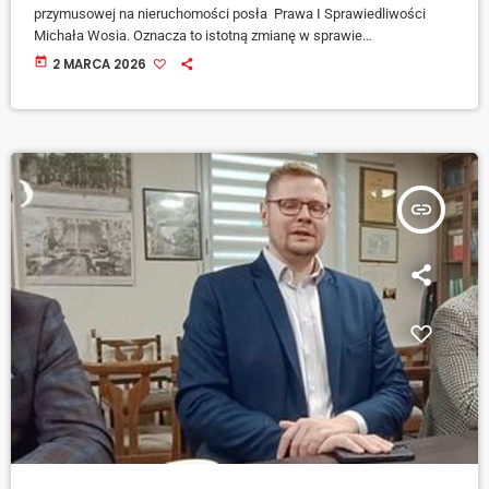
przymusowej na nieruchomości posła Prawa I Sprawiedliwości
Michała Wosia. Oznacza to istotną zmianę w sprawie
zabezpieczenia majątkowego, które prokuratura zastosowała
today
2 MARCA 2026
wobec parlamentarzysty w związku z prowadzonym
postępowaniem. Zabezpieczenie dotyczyło środków pochodzących
z Fundusz Sprawiedliwości. Śledczy postawili posłowi zarzuty
związane z nieprawidłowym wydatkowaniem pieniędzy z tego
funduszu. […]
insert_link