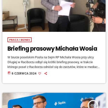
PRACA I BIZNES
Briefing prasowy Michała Wosia
W biurze poselskim Posła na Sejm RP Michała Wosia przy ulicy
Długiej w Raciborzu odbył się krótki briefing prasowy, w trakcie
którego poseł z Raciborza odniósł się do zarzutów, które w mediach
krążą na jego temat od kilku dni: [jwplayer mediaid="150905"]
today
6 CZERWCA 2024
"Epatuje się opinię publiczną tym, że moje działania miały na celu
osiągnięcie korzyści majątkowej. Zarzut sprowadza się do tego, że
łapówkę przyjęło CBA i kupiło za to Pegasusa" - […]
insert_link