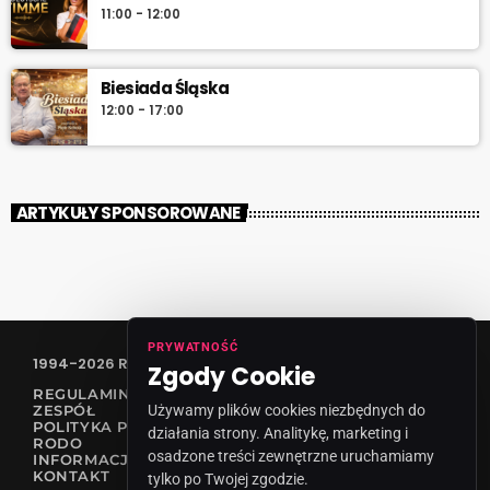
11:00 - 12:00
Biesiada Śląska
12:00 - 17:00
ARTYKUŁY SPONSOROWANE
PRYWATNOŚĆ
1994-2026 RADIO VANESSA SPÓŁKA Z O.O
Zgody Cookie
REGULAMIN KONKURSÓW
Używamy plików cookies niezbędnych do
ZESPÓŁ
POLITYKA PRYWATNOŚCI
działania strony. Analitykę, marketing i
RODO
osadzone treści zewnętrzne uruchamiamy
INFORMACJA O NADAWCY
KONTAKT
tylko po Twojej zgodzie.