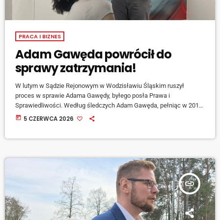
PRACA I BIZNES
Adam Gawęda powrócił do
sprawy zatrzymania!
W lutym w Sądzie Rejonowym w Wodzisławiu Śląskim ruszył
proces w sprawie Adama Gawędy, byłego posła Prawa i
Sprawiedliwości. Według śledczych Adam Gawęda, pełniąc w 2019
roku funkcję sekretarza stanu w Ministerstwie Energii, miał przyjąć
today
5 CZERWCA 2026
korzyść majątkową w wysokości 171 674 złotych od przedsiębiorcy
z Katowic, Marka K. Dziś (05.06) w porannej rozmowie na antenie […]
insert_link