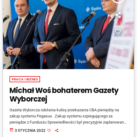
PRACA I BIZNES
Michał Woś bohaterem Gazety
Wyborczej
Gazeta Wyborcza odsłania kulisy przekazania CBA pieniędzy na
zakup systemu Pegasus. Zakup systemu szpiegującego za
pieniądze z Funduszu Sprawiedliwości był precyzyjnie zaplanowaną
operacją resortu sprawiedliwości i CBA - ujawnia gazeta. Na żadnym
today
3 STYCZNIA 2022
etapie procedur nie pada ani jego nazwa, ani to, że pieniądze z