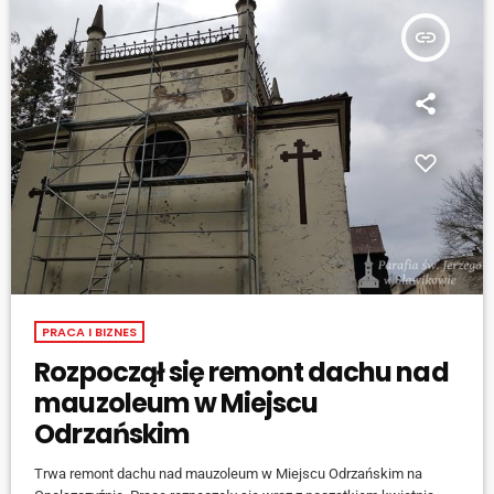
insert_link
PRACA I BIZNES
Rozpoczął się remont dachu nad
mauzoleum w Miejscu
Odrzańskim
Trwa remont dachu nad mauzoleum w Miejscu Odrzańskim na