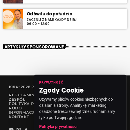
Od świtu do południa
ZACZNIJ Z NAMI KAŻDY DZIEŃ!
06:00 - 12:00
ARTYKUŁY SPONSOROWANE
PRYWATNOŚĆ
1994-2026 RADIO VANESSA SPÓŁKA Z O.O
Zgody Cookie
REGULAMIN KONKURSÓW
Używamy plików cookies niezbędnych do
ZESPÓŁ
POLITYKA PRYWATNOŚCI
działania strony. Analitykę, marketing i
RODO
osadzone treści zewnętrzne uruchamiamy
INFORMACJA O NADAWCY
KONTAKT
tylko po Twojej zgodzie.
Polityka prywatności