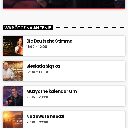
Muzyczne kalendarium
close
Muzyczne kalendarium – Twoja codzienna pigułka historii
WKRÓTCE NA ANTENIE
muzyki. Rocznice, premiery, anegdoty i najlepsze brzmienia –
pon.–sob. 7:45 i 12:45, w niedzielę 7:45 + dłuższa wersja po
Die Deutsche Stimme
10:00. Włącz i sprawdź „co dziś gra historia”.
11:00 - 12:00
Biesiada Śląska
12:00 - 17:00
Muzyczne kalendarium
20:15 - 20:20
Na zawsze młodzi
21:00 - 22:00