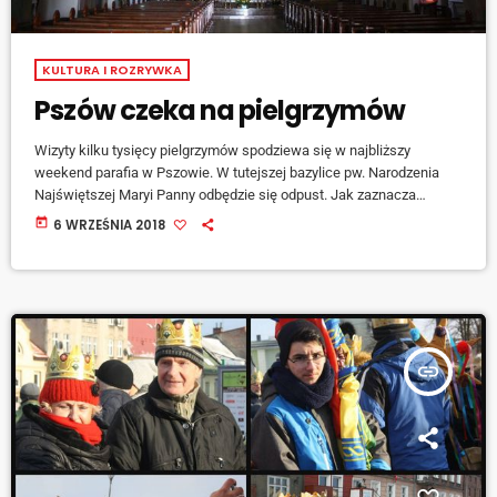
KULTURA I ROZRYWKA
Pszów czeka na pielgrzymów
Wizyty kilku tysięcy pielgrzymów spodziewa się w najbliższy
weekend parafia w Pszowie. W tutejszej bazylice pw. Narodzenia
Najświętszej Maryi Panny odbędzie się odpust. Jak zaznacza
proboszcz parafii, ks. Andrzej Pyrsz, pielgrzymi przyjadą z
today
6 WRZEŚNIA 2018
okolicznych dekanatów. Ale nie zabraknie gości z Czech i Niemiec. -
W tym szczególnym dniu wiele osób chce uczestniczyć w
nabożeństwach w Sanktuarium Matki Bożej Uśmiechniętej – dodaje
proboszcz. [jwplayer mediaid="86553"] Niedzielną sumę odpustową
sprawować będzie wielu […]
insert_link