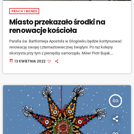
PRACA I BIZNES
Miasto przekazało środki na
renowacje kościoła
Parafia św. Bartłomieja Apostoła w Głogówku będzie kontynuować
renowację swojej czternastowiecznej świątyni. Po raz kolejny
skorzysta przy tym z pieniędzy samorządu. Mówi Piotr Bujak,
burmistrz miasta. [jwplayer mediaid="129941"] W ubiegłym roku na
today
13 KWIETNIA 2022
odnawiane malowideł i sztukaterii w południowej nawie bocznej
kościoła samorząd przekazał 30 tys. zł.
insert_link