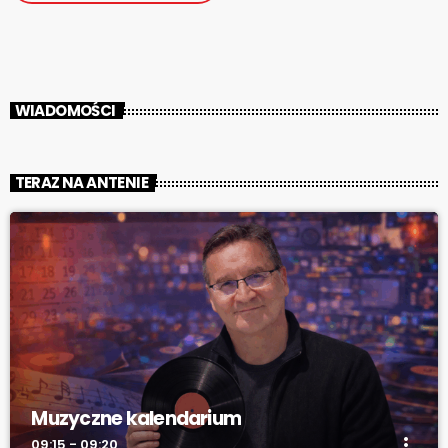
WIADOMOŚCI
TERAZ NA ANTENIE
Muzyczne kalendarium
more_vert
09:15 - 09:20