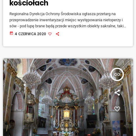
kościołach
Regionalna Dyrekcja Ochrony Środowiska ogłasza przetarg na
przeprowadzenie inwentaryzacji miejsc występowania nietoperzy i
sów - pod lupę brane będą przede wszystkim obiekty sakralne, takie
jak kościoły czy kaplice - mówi Łukasz Zych, rzecznik prasowy
today
4 CZERWCA 2020
katowickiego RDOSiu. [jwplayer mediaid="109647"] Inwentaryzacja
obejmie blisko 80 kościołów z terenów diecezji bielsko-żywieckiej,
gliwickiej, opolskiej, częstochowskiej, kieleckiej, katowickiej i
sosnowickiej.
insert_link