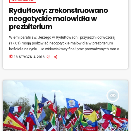
Rydułtowy: zrekonstruowano
neogotyckie malowidła w
prezbiterium
Wierni parafii św. Jerzego w Rydułtowach i przyjezdni od wczoraj
(17.01) mogą podziwiać neogotyckie malowidła w prezbiterium
kościoła na rynku. To widowiskowy finał prac prowadzonych tam od
końca czerwca. Działanie koordynowane było przez konserwatora
today
18 STYCZNIA 2016
zabytków. Rekonstrukcji malowideł podjęła się ekipa pod wodzą
Adama Tomali. - Staraliśmy się dotrzeć do pierwszych warstw z
początku istnienia kościoła - mówi Pan Adam: [jwplayer
mediaid="39964"] Rekonstrukcja przypominała niemal pracę
mnichów. Precyzyjne, pędzelkiem odtwarzano po […]
insert_link