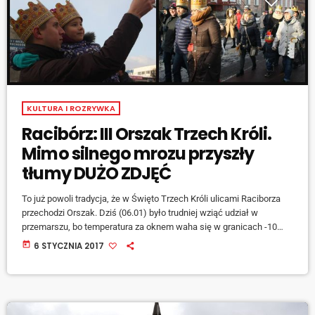
KULTURA I ROZRYWKA
Racibórz: III Orszak Trzech Króli.
Mimo silnego mrozu przyszły
tłumy DUŻO ZDJĘĆ
To już powoli tradycja, że w Święto Trzech Króli ulicami Raciborza
przechodzi Orszak. Dziś (06.01) było trudniej wziąć udział w
przemarszu, bo temperatura za oknem waha się w granicach -10
stopni Celsjusza. Na parkingu przy tzw. nerce pojawiło się jednak
today
6 STYCZNIA 2017
kilkaset osób. Parafia św. Mikołaja jak co roku przygotowała 2 tys.
papierowych koron. Było wspólne kolędowanie i radość, że można
się spotkać w tak dużym gronie. [jwplayer mediaid="55491"] -
Widzimy, […]