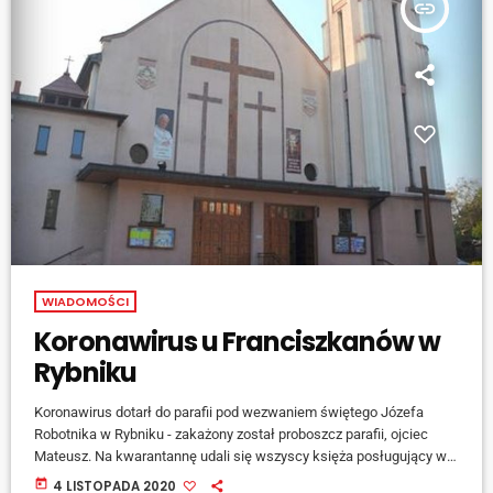
insert_link
WIADOMOŚCI
Koronawirus u Franciszkanów w
Rybniku
Koronawirus dotarł do parafii pod wezwaniem świętego Józefa
Robotnika w Rybniku - zakażony został proboszcz parafii, ojciec
Mateusz. Na kwarantannę udali się wszyscy księża posługujący w
parafii, kościół będzie zamknięty do 13 listopada. Msze święte będą
today
4 LISTOPADA 2020