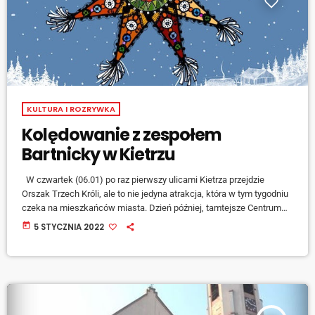
KULTURA I ROZRYWKA
Kolędowanie z zespołem
Bartnicky w Kietrzu
W czwartek (06.01) po raz pierwszy ulicami Kietrza przejdzie
Orszak Trzech Króli, ale to nie jedyna atrakcja, która w tym tygodniu
czeka na mieszkańców miasta. Dzień później, tamtejsze Centrum
Kultury i Sportu wraz z parafią św. Tomasza Apostoła organizują
today
5 STYCZNIA 2022
koncert kolęd . O szczegółach mówi dyrektor kietrzańskiego domu
kultury Michał Fita. [jwplayer mediaid="127499"] Koncert
zaplanowano po wieczornej mszy świętej około godziny 18.00.