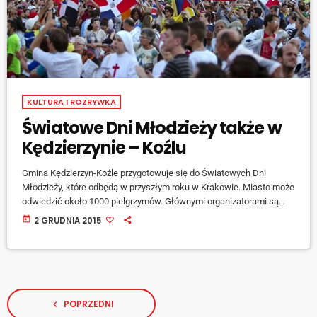
KULTURA I ROZRYWKA
Światowe Dni Młodzieży także w
Kędzierzynie – Koźlu
Gmina Kędzierzyn-Koźle przygotowuje się do Światowych Dni
Młodzieży, które odbędą w przyszłym roku w Krakowie. Miasto może
odwiedzić około 1000 pielgrzymów. Głównymi organizatorami są
miejscowe parafie i to one zapewnią noclegi dla gości z całego
today
2 GRUDNIA 2015
świata. Spotkanie zaplanowano pod koniec lipca na hali sportowej
Azoty. - Osoby chcące udostępnić swoje mieszkania pielgrzymom
mogą zgłaszać się w parafiach. W razie potrzeby miejsca
noclegowe będą przygotowane w naszych szkołach – tłumaczy
Wojciech […]
POPRZEDNI
navigate_before