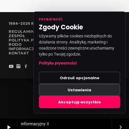
PRYWATNOŚĆ
1994-2026 RADIO VANESSA SPÓŁKA Z O.O
Zgody Cookie
REGULAMIN KONKURSÓW
ZESPÓŁ
Używamy plików cookies niezbędnych do
POLITYKA PRYWATNOŚCI
działania strony. Analitykę, marketing i
RODO
osadzone treści zewnętrzne uruchamiamy
INFORMACJA O NADAWCY
KONTAKT
tylko po Twojej zgodzie.
Polityka prywatności
Odrzuć opcjonalne
Ustawienia
Zgody cookies
Akceptuję wszystkie
informacyjny II
play_arrow
keyboard_arrow_right