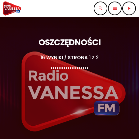
search
menu
play_arrow
OSZCZĘDNOŚCI
16 WYNIKI / STRONA 1 Z 2