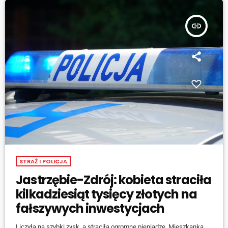
konieczność tych zmian w obliczu […]
insert_link
STRAŻ I POLICJA
Jastrzębie-Zdrój: kobieta straciła
kilkadziesiąt tysięcy złotych na
fałszywych inwestycjach
Liczyła na szybki zysk, a straciła ogromne pieniądze. Mieszkanka