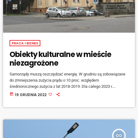
PRACA I BIZNES
Obiekty kulturalne w mieście
niezagrożone
Samorządy muszą oszczędzać energię. W grudniu są zobowiązane
do zmniejszenia zużycia prądu o 10 proc. względem
średniorocznego zużycia z lat 2018-2019. Dla całego 2023 r.
punktem odniesienia ma być bieżący rok. O tym jak z tym
today
19 GRUDNIA 2022
problemem zamierza radzić sobie magistrat w Kędzierzynie –Koźlu,
mówi wiceprezydent miasta Artur Maruszczak. [jwplayer
mediaid="136852"] Krócej niż zwykle będą świecić dekoracje
świąteczne, bo tylko do 6 grudnia. - Nie zamierzamy oszczędzać na
obiektach kulturalnych […]
insert_link