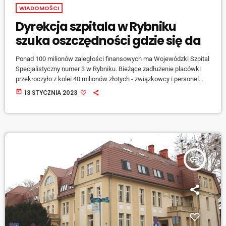
WIADOMOŚCI
Dyrekcja szpitala w Rybniku
szuka oszczędności gdzie się da
Ponad 100 milionów zaległości finansowych ma Wojewódzki Szpital
Specjalistyczny numer 3 w Rybniku. Bieżące zadłużenie placówki
przekroczyło z kolei 40 milionów złotych - związkowcy i personel
apelują o wdrożenie w placówce planu naprawczego. Dyrektor,
today
13 STYCZNIA 2023
Jarosław Madowicz, ma już przygotowane rozwiązania. [jwplayer
mediaid="137385"] Oszczędności dyrekcja planuje znaleźć również
w wynagrodzeniach pielęgniarek - mają one być ujednolicone, bez
względu na wykształcenie danej pielęgniarki. Te po magisterce i
specjalizacji stracą nawet 2 tysiące […]
insert_link