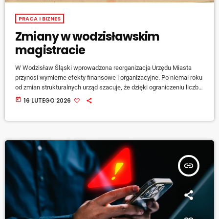
PRACA I BIZNES
Zmiany w wodzisławskim
magistracie
W Wodzisław Śląski wprowadzona reorganizacja Urzędu Miasta
przynosi wymierne efekty finansowe i organizacyjne. Po niemal roku
od zmian strukturalnych urząd szacuje, że dzięki ograniczeniu liczby
stanowisk kierowniczych i redukcji etatów jego funkcjonowanie jest
today
16 LUTEGO 2026
bardziej efektywne. Miesięczne oszczędności wynikające z
reorganizacji przekraczają 122 tysiące złotych, co w skali roku daje
prawie 1,5 miliona złotych. Zgodnie z […]
insert_link