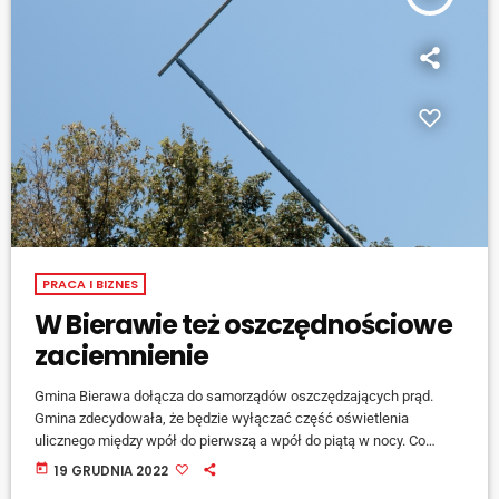
PRACA I BIZNES
W Bierawie też oszczędnościowe
zaciemnienie
Gmina Bierawa dołącza do samorządów oszczędzających prąd.
Gmina zdecydowała, że będzie wyłączać część oświetlenia
ulicznego między wpół do pierwszą a wpół do piątą w nocy. Co
ważne, oszczędności dotyczą każdej z miejscowości tworzących
today
19 GRUDNIA 2022
gminę. Samorządowcy proszą mieszkańców o ostrożność i