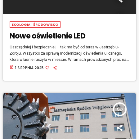
EKOLOGIA I ŚRODOWISKO
Nowe oświetlenie LED
Oszczędniej i bezpieczniej – tak ma być od teraz w Jastrzębiu-
Zdroju. Wszystko za sprawą modernizacji oświetlenia ulicznego,
która właśnie ruszyła w mieście. W ramach prowadzonych prac na
ulicach pojawiło się już blisko 60 nowoczesnych opraw LED.
today
1 SIERPNIA 2025
Zastąpiły one starsze, mniej energooszczędne źródła światła, które
nie tylko pobierały więcej prądu, ale również dawały słabsze i mniej
[…]
insert_link