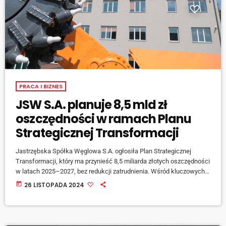
PRACA I BIZNES
JSW S.A. planuje 8,5 mld zł
oszczędności w ramach Planu
Strategicznej Transformacji
Jastrzębska Spółka Węglowa S.A. ogłosiła Plan Strategicznej
Transformacji, który ma przynieść 8,5 miliarda złotych oszczędności
w latach 2025–2027, bez redukcji zatrudnienia. Wśród kluczowych
działań znajdą się poprawa efektywności wydobycia, optymalizacja
today
26 LISTOPADA 2024
zakupów, ograniczenie zbędnych inwestycji. Wprowadzony zostanie
również model "Efektywnej Kopalni", który ma zwiększyć wydobycie
do 14,5 mln ton węgla koksowego i wygenerować dodatkowo ponad
4 mld zł marży w ciągu trzech lat. Władze spółki podkreślają