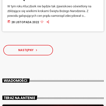
W tym roku Kluczbork nie będzie tak zjawiskowo oświetlony na
zbliżające się wielkimi krokami Święta Bożego Narodzenia. Z
powodu galopujących cen prądu samorząd zdecydował o
skromniejszej niż do tej pory instalacje bożonarodzeniowe - na rynku
today
28 LISTOPADA 2022
przed ratuszem stanie co prawda duża choinka przybrana
bombkami i światełkami, jednak w całym mieście ozdób będzie
wyraźnie mniej. Magistrat ponadto planuje częściowe wyłączenie
oświetlenia nocnego w mieście - również w ramach oszczędności.
NASTĘPNY
navigate_next
WIADOMOŚCI
TERAZ NA ANTENIE