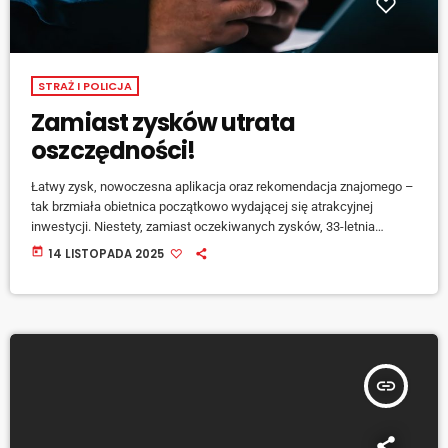
STRAŻ I POLICJA
Zamiast zysków utrata
oszczędności!
Łatwy zysk, nowoczesna aplikacja oraz rekomendacja znajomego –
tak brzmiała obietnica początkowo wydającej się atrakcyjnej
inwestycji. Niestety, zamiast oczekiwanych zysków, 33-letnia
mieszkanka powiatu kędzierzyńsko-kozielskiego straciła niemal 4
today
14 LISTOPADA 2025
tysiące złotych, wpadając w pułapkę finansowego oszustwa.
Sytuacja ta jest przykładem, jak łatwo można stać się ofiarą
przestępstwa finansowego, jeśli nie zachowa się ostrożności i nie
zweryfikuje rzetelności […]
insert_link