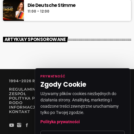
Die Deutsche Stimme
11:00 - 12:00
ARTYKUŁY SPONSOROWANE
PRYWATNOŚĆ
1994-2026 RADIO VANESSA SPÓŁKA Z O.O
Zgody Cookie
REGULAMIN KONKURSÓW
ZESPÓŁ
Używamy plików cookies niezbędnych do
POLITYKA PRYWATNOŚCI
działania strony. Analitykę, marketing i
RODO
osadzone treści zewnętrzne uruchamiamy
INFORMACJA O NADAWCY
KONTAKT
tylko po Twojej zgodzie.
Polityka prywatności