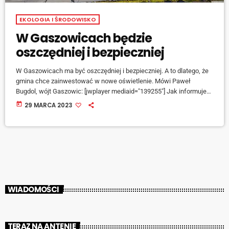
EKOLOGIA I ŚRODOWISKO
W Gaszowicach będzie
oszczędniej i bezpieczniej
W Gaszowicach ma być oszczędniej i bezpieczniej. A to dlatego, że
gmina chce zainwestować w nowe oświetlenie. Mówi Paweł
Bugdol, wójt Gaszowic: [jwplayer mediaid="139255"] Jak informuje
wójt gminy Gaszowice, tradycyjne oświetlenie zostanie zastąpione
today
29 MARCA 2023
przez lampy ledowe: [jwplayer mediaid="139256"] Jeśli wszystko
pójdzie zgodnie z planem, nowe, energooszczędne oświetlenie ma
się pojawić w gminie Gaszowice jeszcze w tym roku.
WIADOMOŚCI
TERAZ NA ANTENIE