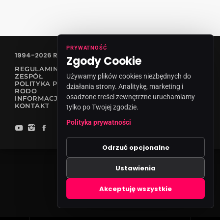
PRYWATNOŚĆ
1994-2026 RADIO VANESSA SPÓŁKA Z O.O
Zgody Cookie
REGULAMIN KONKURSÓW
ZESPÓŁ
Używamy plików cookies niezbędnych do
POLITYKA PRYWATNOŚCI
działania strony. Analitykę, marketing i
RODO
osadzone treści zewnętrzne uruchamiamy
INFORMACJA O NADAWCY
KONTAKT
tylko po Twojej zgodzie.
Polityka prywatności
Odrzuć opcjonalne
Ustawienia
Zgody cookies
Akceptuję wszystkie