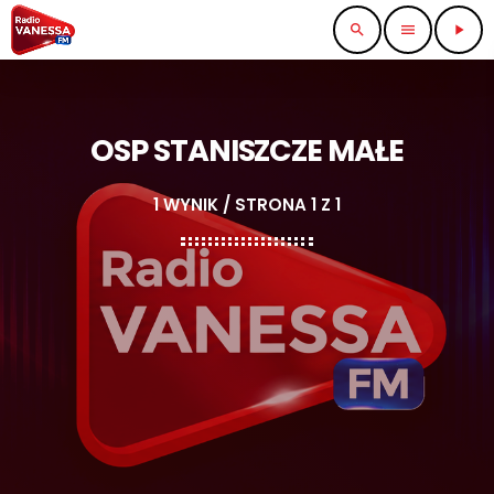
search
menu
play_arrow
OSP STANISZCZE MAŁE
1 WYNIK / STRONA 1 Z 1