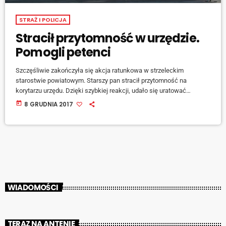
STRAŻ I POLICJA
Stracił przytomność w urzędzie.
Pomogli petenci
Szczęśliwie zakończyła się akcja ratunkowa w strzeleckim
starostwie powiatowym. Starszy pan stracił przytomność na
korytarzu urzędu. Dzięki szybkiej reakcji, udało się uratować
mężczyznę. Na pomoc rzucił się jeden z mieszkańców, a chwilę
today
8 GRUDNIA 2017
później dołączył do niego strażak z OSP Staniszcze Małe, który był
w tym momencie w budynku. Na zmianę do przyjazdu pogotowia
prowadzili reanimację. Jak mówili potem ratownicy, gdyby nie ta
akcja, byłoby bardzo źle. fot.: fotopolska.eu
WIADOMOŚCI
TERAZ NA ANTENIE