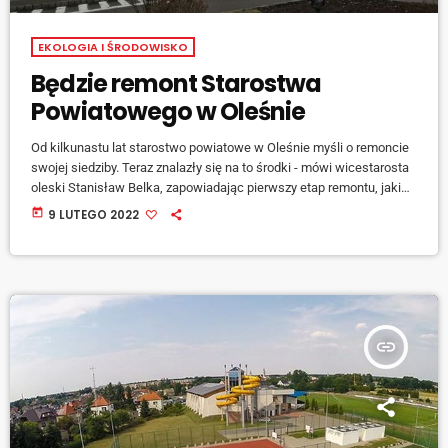
EKOLOGIA I ŚRODOWISKO
Będzie remont Starostwa
Powiatowego w Oleśnie
Od kilkunastu lat starostwo powiatowe w Oleśnie myśli o remoncie
swojej siedziby. Teraz znalazły się na to środki - mówi wicestarosta
oleski Stanisław Belka, zapowiadając pierwszy etap remontu, jakim
będzie wymiana źródła ogrzewania w budynku starostwa. [jwplayer
today
9 LUTEGO 2022
mediaid="128312"] W kolejnym etapie powiat planuje przeniesienie
części swoich wydziałów, włącznie z wydziałem komunikacji, do
budynku po dawnej stołówce szkolnej zaraz obok budynku
starostwa.
insert_link