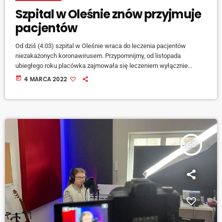
Szpital w Oleśnie znów przyjmuje
pacjentów
Od dziś (4.03) szpital w Oleśnie wraca do leczenia pacjentów
niezakażonych koronawirusem. Przypomnijmy, od listopada
ubiegłego roku placówka zajmowała się leczeniem wyłącznie
pacjentów chorych na covid-19. Wznawiane są przyjęcia na
today
4 MARCA 2022
wszystkie szpitalne oddziały, do normalnego trybu pracy wraca też
Szpitalny Oddział Ratunkowy. Pacjenci od dziś przyjmowanie są na
oddziały: Oddział Chirurgii Ogólnej Oddział Chirurgii Urazowo-
Ortopedycznej Oddział Wewnętrzny Oddział Ginekologiczno-
Położniczy Oddział Noworodkowy Oddział Dziecięcy Zakład
Rehabilitacji Stacja Dializ Oddział Anestezjologii i […]
insert_link