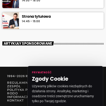
14:00 - 18:00
Strona tytułowa
14:45 - 15:00
ARTYKUŁY SPONSOROWANE
PRYWATNOŚĆ
1994-2026 RADIO VANESSA SPÓŁKA Z O.O
Zgody Cookie
REGULAMIN KONKURSÓW
Używamy plików cookies niezbędnych do
ZESPÓŁ
POLITYKA PRYWATNOŚCI
działania strony. Analitykę, marketing i
RODO
osadzone treści zewnętrzne uruchamiamy
INFORMACJA O NADAWCY
KONTAKT
tylko po Twojej zgodzie.