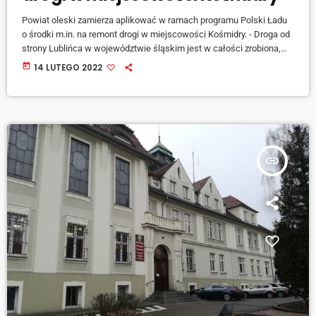
Powiat oleski zamierza aplikować w ramach programu Polski Ładu
o środki m.in. na remont drogi w miejscowości Kośmidry. - Droga od
strony Lublińca w województwie śląskim jest w całości zrobiona,
natomiast po naszej stronie modernizacji wymaga ponad 4
today
14 LUTEGO 2022
kilometrowy odcinek – tłumaczy wicestarosta powiatu oleskiego
Stanisław Belka. [jwplayer mediaid="128414"] W drugim rozdaniu
Polskiego Ładu starostwo na remont dróg powiatowych zamierza
pozyskać prawie 29 mln złotych. Mówi starosta powiatu Roland
Fabianek. […]
insert_link