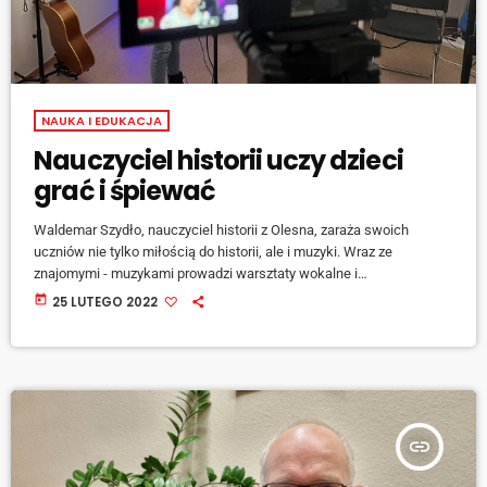
NAUKA I EDUKACJA
Nauczyciel historii uczy dzieci
grać i śpiewać
Waldemar Szydło, nauczyciel historii z Olesna, zaraża swoich
uczniów nie tylko miłością do historii, ale i muzyki. Wraz ze
znajomymi - muzykami prowadzi warsztaty wokalne i
instrumentalne na terenie między innymi Praszki, Olesna i
today
25 LUTEGO 2022
Kluczborka. W ubiegłym roku grupa nagrała swoją pierwszą
autorską piosenkę. [jwplayer mediaid="128702"] I na tym jednym
utworze nie poprzestaniemy - zapowiada Waldemar Szydło.
[jwplayer mediaid="128703"] Najnowsze plany grupy można śledzić
za pośrednictwem portali społecznościowych.
insert_link