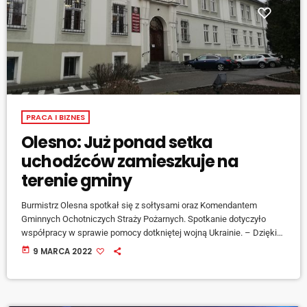
PRACA I BIZNES
Olesno: Już ponad setka
uchodźców zamieszkuje na
terenie gminy
Burmistrz Olesna spotkał się z sołtysami oraz Komendantem
Gminnych Ochotniczych Straży Pożarnych. Spotkanie dotyczyło
współpracy w sprawie pomocy dotkniętej wojną Ukrainie. – Dzięki
skoordynowanym, konkretnym działaniom sołtysów, druhów OSP,
today
9 MARCA 2022
pracowników OPS, będziemy chcieli, by osoby, które znajdą u nas
schronienie poczuły się bezpiecznie i dobrze – tłumaczy burmistrz
Olesna Sylwester Lewicki. [jwplayer mediaid="128952"] -
Dopełniamy także kwestie formalne, ponieważ nie każdy chce mieć