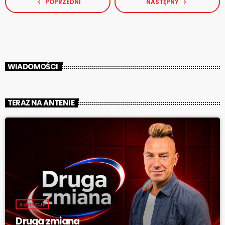
POPRZEDNI
NASTĘPNY
navigate_before
navigate_next
WIADOMOŚCI
TERAZ NA ANTENIE
AUDYCJE
Druga zmiana