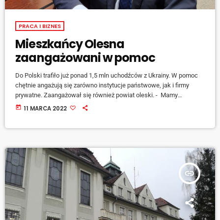
PRACA I BIZNES
Mieszkańcy Olesna
zaangażowani w pomoc
Do Polski trafiło już ponad 1,5 mln uchodźców z Ukrainy. W pomoc
chętnie angażują się zarówno instytucje państwowe, jak i firmy
prywatne. Zaangażował się również powiat oleski. - Mamy
zgłoszenia stołówek a także miejsc hotelowych, w sumie to prawie
today
11 MARCA 2022
1500 miejsc, a liczba ofert pomocy ciągle rośnie - mówi
wicestarosta powiatu oleskiego Stanisław Belka [jwplayer
mediaid="129021"] Jak informuje wicestarosta, są to rozwiązania
jedynie tymczasowe, ponieważ miejsca te nie spełniają wszystkich
[…]
insert_link