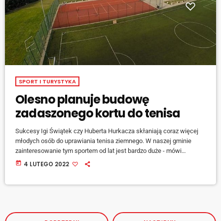
SPORT I TURYSTYKA
Olesno planuje budowę
zadaszonego kortu do tenisa
Sukcesy Igi Świątek czy Huberta Hurkacza skłaniają coraz więcej
młodych osób do uprawiania tenisa ziemnego. W naszej gminie
zainteresowanie tym sportem od lat jest bardzo duże - mówi
burmistrz Olesna Sylwester Lewicki, zapowiadając budowę w
today
4 LUTEGO 2022
mieście nowych, krytych kortów. [jwplayer mediaid="128219"]
Obecnie w ramach między innymi projektu 'Seniorzy do rakiet' ten
sport w mieście uprawia już ponad setka osób.