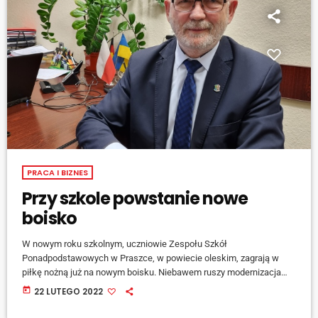
PRACA I BIZNES
Przy szkole powstanie nowe
boisko
W nowym roku szkolnym, uczniowie Zespołu Szkół
Ponadpodstawowych w Praszce, w powiecie oleskim, zagrają w
piłkę nożną już na nowym boisku. Niebawem ruszy modernizacja
boiska przy tamtejszej placówce oświatowej. Szczegóły zdradza
today
22 LUTEGO 2022
wicestarosta powiatu Stanisław Belka. [jwplayer mediaid="128606"]
Inwestycja zostanie wsparta dofinansowaniem, koszt budowy