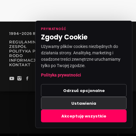
PRYWATNOŚĆ
1994-2026 RADIO VANESSA SPÓŁKA Z O.O
Zgody Cookie
REGULAMIN KONKURSÓW
Używamy plików cookies niezbędnych do
ZESPÓŁ
POLITYKA PRYWATNOŚCI
działania strony. Analitykę, marketing i
RODO
osadzone treści zewnętrzne uruchamiamy
INFORMACJA O NADAWCY
KONTAKT
tylko po Twojej zgodzie.
Polityka prywatności
Odrzuć opcjonalne
Ustawienia
Zgody cookies
Akceptuję wszystkie