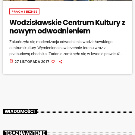
PRACA I BIZNES
Wodzisławskie Centrum Kultury z
nowym odwodnieniem
Zakończyła się modernizacja odwodnienia wodzisławskiego
centrum kultury. Wymieniono nawierzchnię terenu wraz z
przebudową chodnika. Zadanie zamknęło się w kwocie prawie 416
tysięcy złotych, z czego 391 tysięcy złotych zapewniło Miasto
today
27 LISTOPADA 2017
Wodzisław Śląski, a pozostałe 25 tysięcy złotych wygospodarowała
placówka, która samodzielnie prowadziła inwestycję. - To kolejna
inwestycja, po kompleksowej modernizacji sali widowiskowej z
wymianą foteli oraz remoncie innych pomieszczeń. Była konieczna
ze względu na stan obiektu i niezbędną poprawę jego […]
WIADOMOŚCI
TERAZ NA ANTENIE