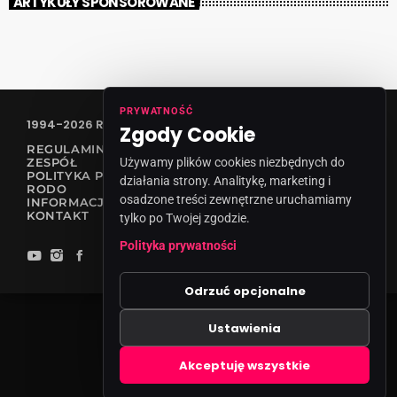
ARTYKUŁY SPONSOROWANE
PRYWATNOŚĆ
1994-2026 RADIO VANESSA SPÓŁKA Z O.O
Zgody Cookie
REGULAMIN KONKURSÓW
ZESPÓŁ
Używamy plików cookies niezbędnych do
POLITYKA PRYWATNOŚCI
działania strony. Analitykę, marketing i
RODO
osadzone treści zewnętrzne uruchamiamy
INFORMACJA O NADAWCY
KONTAKT
tylko po Twojej zgodzie.
Polityka prywatności
Odrzuć opcjonalne
Ustawienia
Zgody cookies
Akceptuję wszystkie