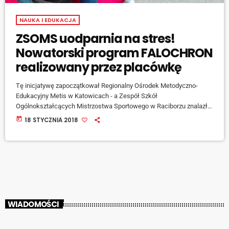
NAUKA I EDUKACJA
ZSOMS uodparnia na stres!
Nowatorski program FALOCHRON
realizowany przez placówkę
Tę inicjatywę zapoczątkował Regionalny Ośrodek Metodyczno-
Edukacyjny Metis w Katowicach - a Zespół Szkół
Ogólnokształcących Mistrzostwa Sportowego w Raciborzu znalazł
się w grupie przeszkolonych liderów. Mowa o nowatorskim
today
18 STYCZNIA 2018
programie profilaktycznym pod nazwą 'Falochron' - jest on
pomyślany jako projekt polegający na nakładaniu na ucznia i
nauczyciela rozmaitych, podobnych do stref falochronu –
wzmocnień psychicznych przeciwko przeciwnościom losu. [jwplayer
mediaid="75766"] mówi Ludmiła Nowacka, dyrektor ZSOMS w
Raciborzu. Program ponadto daje możliwość dobrej […]
WIADOMOŚCI