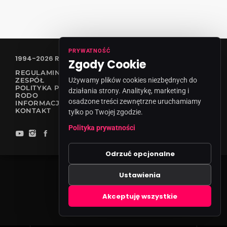
PRYWATNOŚĆ
1994-2026 RADIO VANESSA SPÓŁKA Z O.O
Zgody Cookie
REGULAMIN KONKURSÓW
ZESPÓŁ
Używamy plików cookies niezbędnych do
POLITYKA PRYWATNOŚCI
działania strony. Analitykę, marketing i
RODO
osadzone treści zewnętrzne uruchamiamy
INFORMACJA O NADAWCY
KONTAKT
tylko po Twojej zgodzie.
Polityka prywatności
Odrzuć opcjonalne
Ustawienia
Zgody cookies
Akceptuję wszystkie