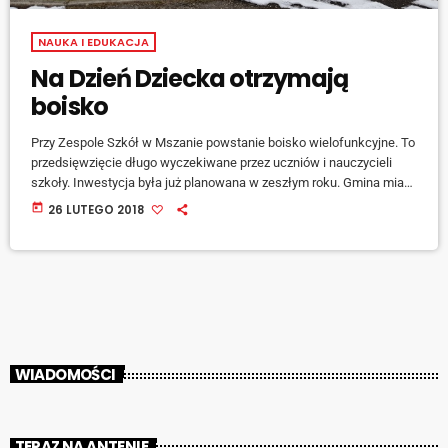
NAUKA I EDUKACJA
Na Dzień Dziecka otrzymają
boisko
Przy Zespole Szkół w Mszanie powstanie boisko wielofunkcyjne. To
przedsięwzięcie długo wyczekiwane przez uczniów i nauczycieli
szkoły. Inwestycja była już planowana w zeszłym roku. Gmina miała
zabezpieczone środki na inwestycje oraz pozyskała dofinansowanie
today
26 LUTEGO 2018
z Lokalnej Grupy Działania. - Na horyzoncie pojawił się jednak
problem z wyłonieniem wykonawcy – mówi wójt gminy Mirosław
Szymanek. [jwplayer mediaid="77202"] Na chwilę obecną przy
zespole szkół w Mszanie jest boisko trawiaste. [jwplayer
mediaid="77203"] Nowy obiekt […]
WIADOMOŚCI
TERAZ NA ANTENIE