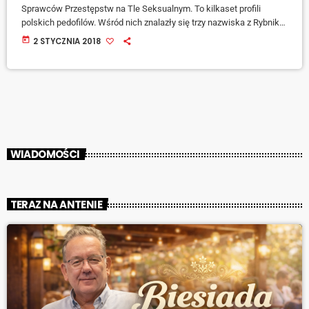
Sprawców Przestępstw na Tle Seksualnym. To kilkaset profili
polskich pedofilów. Wśród nich znalazły się trzy nazwiska z Rybnika.
W części ogólnodostępnej znalazły się imiona i nazwiska oraz
today
2 STYCZNIA 2018
fotografie 768 osób. To głównie pedofile, którzy dopuścili się
gwałtów na dzieciach poniżej 15. roku życia i sprawcy gwałtów
popełnionych ze szczególnym okrucieństwem.
WIADOMOŚCI
TERAZ NA ANTENIE