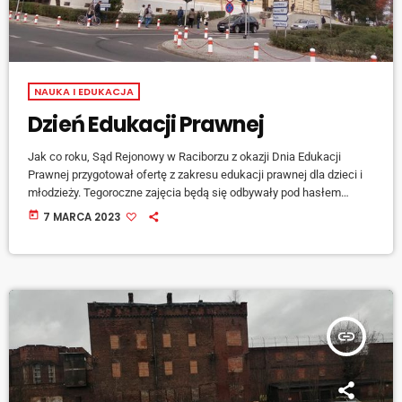
NAUKA I EDUKACJA
Dzień Edukacji Prawnej
Jak co roku, Sąd Rejonowy w Raciborzu z okazji Dnia Edukacji
Prawnej przygotował ofertę z zakresu edukacji prawnej dla dzieci i
młodzieży. Tegoroczne zajęcia będą się odbywały pod hasłem
'Pracuję i zarabiam', to odpowiedź na problemy oraz ryzyka jakie
today
7 MARCA 2023
czyhają na dzieci i młodzież chcące podjąć pracę. Jedną z atrakcji
będzie możliwość zwiedzania historycznego budynku Sądu przy ul.
Wojska Polskiego. Jest to nie tylko świetna okazja poznania bogatej
historii budynku […]
insert_link