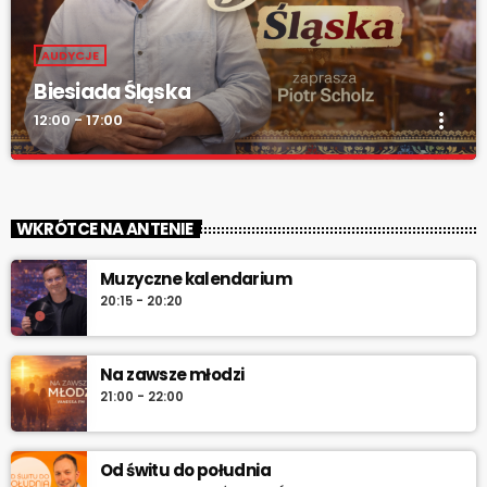
AUDYCJE
Biesiada Śląska
more_vert
12:00 - 17:00
Biesiada Śląska
close
„Biesiada Śląska” – w każdą niedzielę od 12:00 do 17:00. Piotr
WKRÓTCE NA ANTENIE
Scholz, muzyka biesiadna, rozmowy z gwiazdami, konkursy i
pozdrowienia na antenie.
Muzyczne kalendarium
20:15 - 20:20
Na zawsze młodzi
21:00 - 22:00
Od świtu do południa