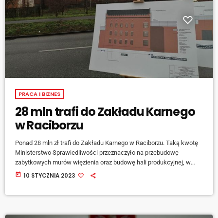
PRACA I BIZNES
28 mln trafi do Zakładu Karnego
w Raciborzu
Ponad 28 mln zł trafi do Zakładu Karnego w Raciborzu. Taką kwotę
Ministerstwo Sprawiedliwości przeznaczyło na przebudowę
zabytkowych murów więzienia oraz budowę hali produkcyjnej, w
której zatrudnienie znajdzie kilkuset osadzonych. Budujemy lepszy
today
10 STYCZNIA 2023
Racibórz - mówił podczas wczorajszej (09.01) konferencji
Wiceminister Sprawiedliwości, Michał Woś. [jwplayer
mediaid="137307"] Inwestycja będzie realizowana w ciągu 24
miesięcy od podpisania umowy. Zmodernizowane obiekty będą więc