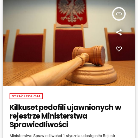
gotowe do odbioru pod koniec 2024 roku.
insert_link
STRAŻ I POLICJA
Kilkuset pedofili ujawnionych w
rejestrze Ministerstwa
Sprawiedliwości
Ministerstwo Sprawiedliwości 1 stycznia udostępniło Rejestr