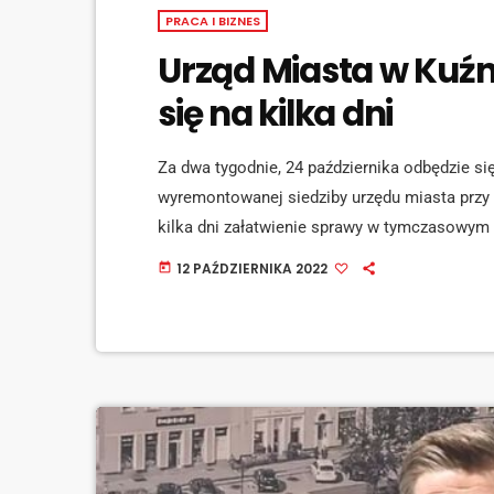
PRACA I BIZNES
Urząd Miasta w Kuźn
się na kilka dni
Za dwa tygodnie, 24 października odbędzie s
wyremontowanej siedziby urzędu miasta przy u
kilka dni załatwienie sprawy w tymczasowym 
burmistrz miasta Paweł Macha. [jwplayer medi
12 PAŹDZIERNIKA 2022
today
kompleksowo wyremontowana. [jwplayer media
dostępny będzie dla mieszkańców od 2 listop