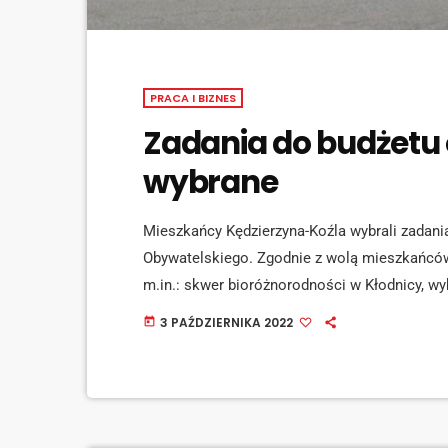
PRACA I BIZNES
Zadania do budżetu
wybrane
Mieszkańcy Kędzierzyna-Koźla wybrali zadan
Obywatelskiego. Zgodnie z wolą mieszkańców
m.in.: skwer bioróżnorodności w Kłodnicy, wy
w Cisowej. O szczegółach mówi Piotr Pękala z
3 PAŹDZIERNIKA 2022
today
Najwięcej głosów, bo aż 568, oddano na moder
siatkówki i koszykówki przy ulicy Przechodni