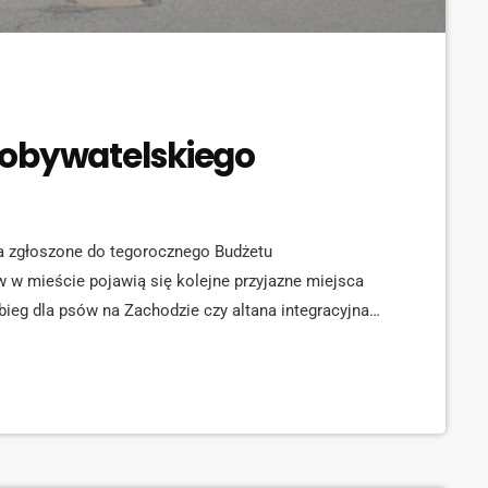
 obywatelskiego
ia zgłoszone do tegorocznego Budżetu
 w mieście pojawią się kolejne przyjazne miejsca
bieg dla psów na Zachodzie czy altana integracyjna
 urzędu miasta. [jwplayer mediaid="134589"]
nizację i doposażenie istniejących boisk do
ej na Pogorzelcu. Na drugim miejscu pod […]