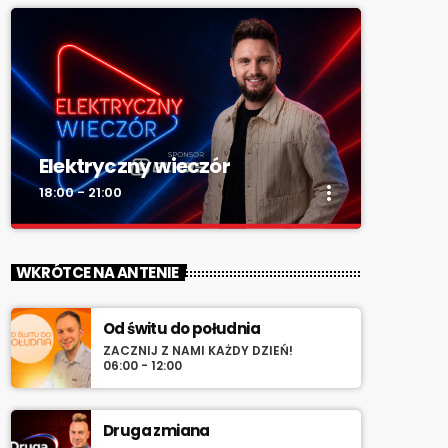
Elektryczny wieczór
more_vert
18:00 - 21:00
close
Elektryczny wieczór
WKRÓTCE NA ANTENIE
„Wieczór z Radiem RV” – codziennie
wieczorem najlepsza muzyka na zakończenie
Od świtu do południa
dnia. Spokojne rytmy, nastrojowe dźwięki i
ZACZNIJ Z NAMI KAŻDY DZIEŃ!
klasyka, która tworzy klimat.
06:00 - 12:00
Druga zmiana