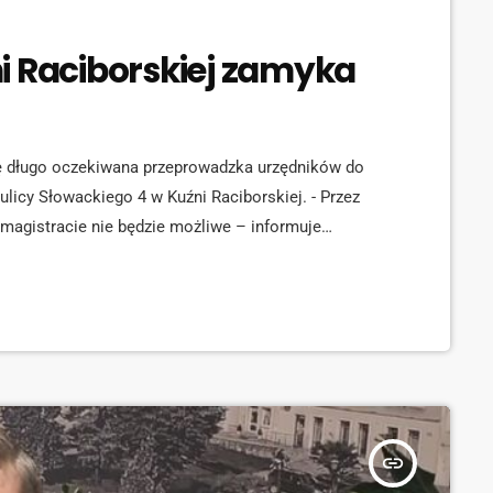
i Raciborskiej zamyka
ię długo oczekiwana przeprowadzka urzędników do
licy Słowackiego 4 w Kuźni Raciborskiej. - Przez
magistracie nie będzie możliwe – informuje
aid="134891"] Stara siedziba magistratu została
id="134892"] Urząd Miasta przy ul. Słowackiego
ada.
insert_link