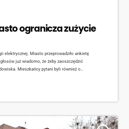
asto ogranicza zużycie
i elektrycznej. Miasto przeprowadziło ankietę
 głosów już wiadomo, że żeby zaoszczędzić
dowiska. Mieszkańcy pytani byli również o
i parków. Mówi prezydent Wodzisławia Mieczysław
one będzie oświetlenie nocne. Wyłączona zostanie co
34770"] W ubiegłym roku na oświetlenie miasto wydało