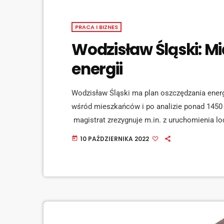
PRACA I BIZNES
Wodzisław Śląski: Mi
energii
Wodzisław Śląski ma plan oszczędzania energi
wśród mieszkańców i po analizie ponad 1450
magistrat zrezygnuje m.in. z uruchomienia lo
oświetlenie ulic czy obiektów kulturalnych 
10 PAŹDZIERNIKA 2022
today
Kieca. [jwplayer mediaid="134769"] Ogranicz
druga latarnia uliczna. [jwplayer mediaid="1
750 tysięcy złotych. […]