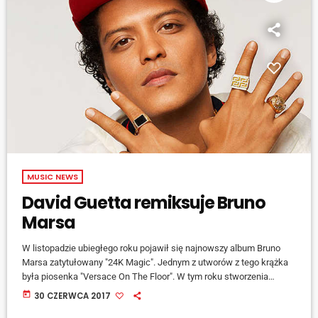
MUSIC NEWS
David Guetta remiksuje Bruno
Marsa
W listopadzie ubiegłego roku pojawił się najnowszy album Bruno
Marsa zatytułowany "24K Magic". Jednym z utworów z tego krążka
była piosenka "Versace On The Floor". W tym roku stworzenia
specjalnego. letniego remiksu tej piosenki podjął się David Guetta.
today
30 CZERWCA 2017
Dzięki niemu z tej romantycznej, lekko soulowej ballady powstał