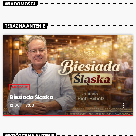
WIADOMOŚCI
TERAZ NA ANTENIE
AUDYCJE
Biesiada Śląska
more_vert
12:00 - 17:00
Biesiada Śląska
close
„Biesiada Śląska” – w każdą niedzielę od 12:00 do 17:00. Piotr
WKRÓTCE NA ANTENIE