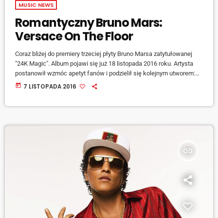
MUSIC NEWS
Romantyczny Bruno Mars:
Versace On The Floor
Coraz bliżej do premiery trzeciej płyty Bruno Marsa zatytułowanej
"24K Magic". Album pojawi się już 18 listopada 2016 roku. Artysta
postanowił wzmóc apetyt fanów i podzielił się kolejnym utworem:
"Versace On The Floor". W odróżnieniu od już znanej, mocno
today
7 LISTOPADA 2016
zabawowej kompozycji tytułowej, "Versace On The Floor" to
romantyczna, liryczna, spokojna piosenka, brzmieniem nawiązująca
trochę do lat 80. Odpowiada za nie sam Bruno Mars. Wspomniany
singel z piosenką "24K Magic" zadebiutował […]
insert_link