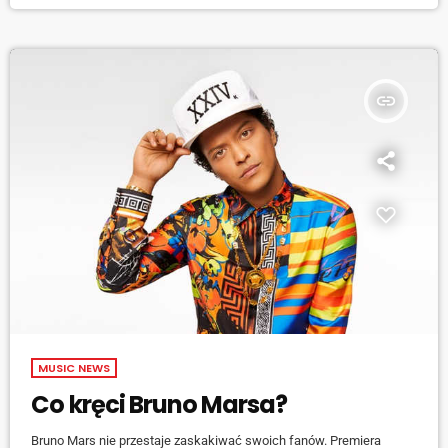
przyjemny klubowy numer, do którego można potańczyć w trakcie
wakacyjnej imprezy. To kolejny owoc współpracy francuskiego
didżeja ze znanymi wykonawcami. Guetta remiksował piosenki […]
insert_link
MUSIC NEWS
Co kręci Bruno Marsa?
Bruno Mars nie przestaje zaskakiwać swoich fanów. Premiera