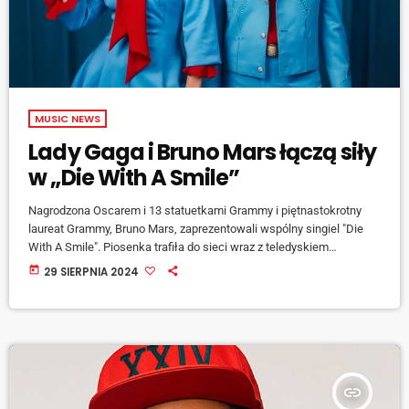
MUSIC NEWS
Lady Gaga i Bruno Mars łączą siły
w „Die With A Smile”
Nagrodzona Oscarem i 13 statuetkami Grammy i piętnastokrotny
laureat Grammy, Bruno Mars, zaprezentowali wspólny singiel "Die
With A Smile". Piosenka trafiła do sieci wraz z teledyskiem
wyreżyserowanym przez samego Marsa. Łącząca niezwykłą
today
29 SIERPNIA 2024
kreatywność i wrodzoną muzykalność miłosna ballada jest
pierwszą współpracą gwiazdorskiego duetu. – Bruno i ja darzymy
się wzajemnym szacunkiem i rozmawialiśmy wcześniej o naszej
współpracy – mówi Lady Gaga, dodając: – Kończyłam właśnie swój
album w Malibu i […]
insert_link