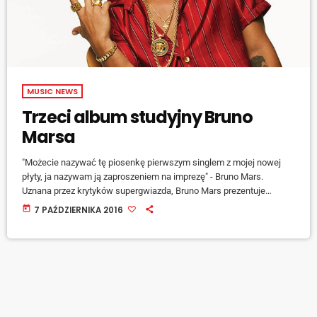
MUSIC NEWS
Trzeci album studyjny Bruno
Marsa
"Możecie nazywać tę piosenkę pierwszym singlem z mojej nowej
płyty, ja nazywam ją zaproszeniem na imprezę" - Bruno Mars.
Uznana przez krytyków supergwiazda, Bruno Mars prezentuje
pierwszy od prawie czterech lat solowy utwór. Napisany i
today
7 PAŹDZIERNIKA 2016
wyprodukowany przez Shampoo Press & Curl z pomocą The
Stereotypes, nowy singiel zatytułowano "24K Magic" ("twenty-four
karat magic"). Jednocześnie laureat wielu nagród Grammy ogłosił
swój oczekiwany, trzeci album studyjny - również nazwany "24K
Magic" - […]