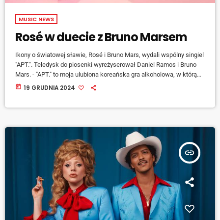
MUSIC NEWS
Rosé w duecie z Bruno Marsem
Ikony o światowej sławie, Rosé i Bruno Mars, wydali wspólny singiel
"APT.". Teledysk do piosenki wyreżyserował Daniel Ramos i Bruno
Mars. - "APT." to moja ulubiona koreańska gra alkoholowa, w którą
gram z przyjaciółmi w domu. Jest prosta, wywołuje uśmiech na
today
19 GRUDNIA 2024
twarzy i przełamuje lody na każdej imprezie - wyjaśnia Rosé. -
Pewnej nocy w studiu nauczyłam moją ekipę, jak grać w tę grę.
Wszyscy byli zafascynowani, zwłaszcza gdy zaczęłam […]
insert_link