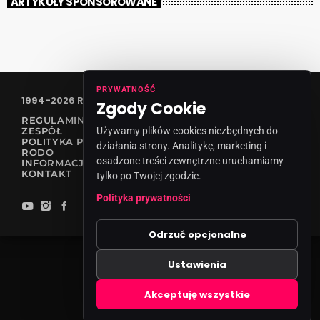
ARTYKUŁY SPONSOROWANE
PRYWATNOŚĆ
1994-2026 RADIO VANESSA SPÓŁKA Z O.O
Zgody Cookie
REGULAMIN KONKURSÓW
ZESPÓŁ
Używamy plików cookies niezbędnych do
POLITYKA PRYWATNOŚCI
działania strony. Analitykę, marketing i
RODO
osadzone treści zewnętrzne uruchamiamy
INFORMACJA O NADAWCY
KONTAKT
tylko po Twojej zgodzie.
Polityka prywatności
Odrzuć opcjonalne
Ustawienia
Zgody cookies
Akceptuję wszystkie