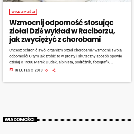
WIADOMOŚCI
Wzmocnij odporność stosując
zioła! Dziś wykład w Raciborzu,
jak zwyciężyć z chorobami
Chcesz ochronić swój organizm przed chorobami? wzmocnij swoją
odporność! O tym jak zrobić to w prosty i skuteczny sposób opowie
dzisiaj o 19:00 Marek Dudek, alpinista, podróżnik, fotografik,
propagator zdrowego stylu życia, który odwiedza właśnie Racibórz:
today
16 LUTEGO 2018
[jwplayer mediaid="76783"] Wykład będzie miał miejsce w Studio
Jogi Shangri La przy ulicy Mariańskiej 9. Marek Dudek Od lat
związany z Fundacją w Służbie Życia – gdzie preferuje się naturalne
i tradycyjne formy odżywiania, […]
WIADOMOŚCI