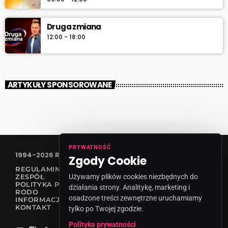
Druga zmiana
12:00 - 18:00
ARTYKUŁY SPONSOROWANE
PRYWATNOŚĆ
1994-2026 RADIO VANESSA SPÓŁKA Z O.O
Zgody Cookie
REGULAMIN KONKURSÓW
Używamy plików cookies niezbędnych do
ZESPÓŁ
POLITYKA PRYWATNOŚCI
działania strony. Analitykę, marketing i
RODO
osadzone treści zewnętrzne uruchamiamy
INFORMACJA O NADAWCY
KONTAKT
tylko po Twojej zgodzie.
Polityka prywatności