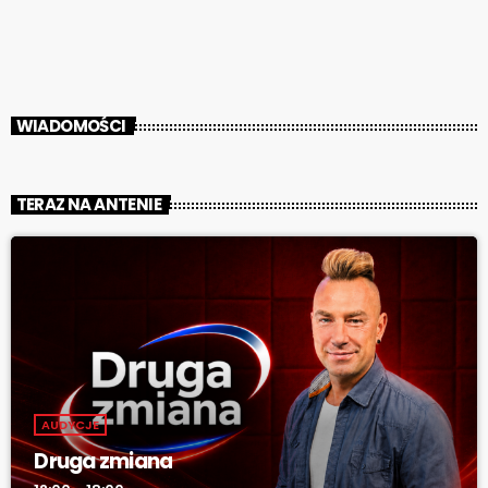
Machnikowiec, tuż obok starych hałd kopalnianych w pobliżu
Rydułtowskiego Centrum Kultury. Kolejnym etapem tego działania
będzie […]
WIADOMOŚCI
TERAZ NA ANTENIE
AUDYCJE
Druga zmiana