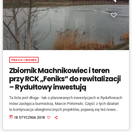
PRACA I BIZNES
Zbiornik Machnikowiec i teren
przy RCK „Feniks” do rewitalizacji
– Rydułtowy inwestują
Ta lista jest długa - tak o planowanych inwestycjach w Rydułtowach
mówi zastępca burmistrza, Marcin Połomski. Część z tych działań
to kontynuacja ubiegłorocznych projektów, pojawią się też nowe
zadania. Jedną trzecią stanowią zadania drogowe. jedna z
today
18 STYCZNIA 2018
największych została zrealizowana w ubiegłym roku, a pociągnie za
sobą kolejne: [jwplayer mediaid="75772"] Są to tereny przy zbiorniku