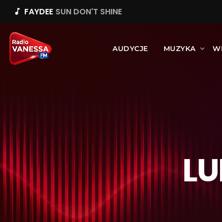
FAYDEE
SUN DON'T SHINE
music_note
AUDYCJE
MUZYKA
W
L