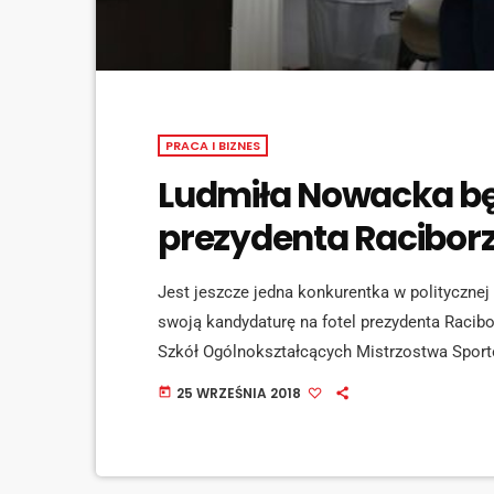
PRACA I BIZNES
Ludmiła Nowacka będz
prezydenta Racibor
Jest jeszcze jedna konkurentka w polityczne
swoją kandydaturę na fotel prezydenta Racibo
Szkół Ogólnokształcących Mistrzostwa Sport
Robertem Myśliwym, Dariuszem Polowym, Mi
25 WRZEŚNIA 2018
today
Lenkiem. Nowacka podkreśla swoja bezpartyj
wystawił swoich kandydatów na radnych w tr