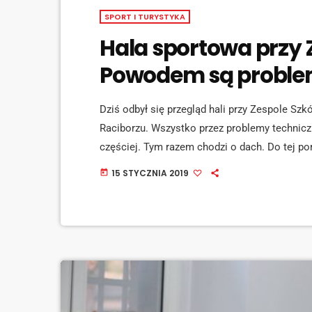
SPORT I TURYSTYKA
Hala sportowa przy
Powodem są proble
Dziś odbył się przegląd hali przy Zespole S
Raciborzu. Wszystko przez problemy techniczn
częściej. Tym razem chodzi o dach. Do tej po
strażacy, teraz dyrekcja zdecydowała o zamk
15 STYCZNIA 2019
today
[jwplayer mediaid="92425"] Sprawa robi się j
zarządu województwa śląskiego, raciborzanin