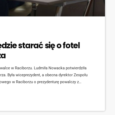
ie starać się o fotel
za
j walce w Raciborzu. Ludmiła Nowacka potwierdziła
rza. Była wiceprezydent, a obecna dyrektor Zespołu
owego w Raciborzu o prezydenturę powalczy z
chałem Fitą oraz byłym przełożonym Mirosławem
ność, a Komitet Wyborczy Łączy nas Racibórz
zech okręgach wyborczych.