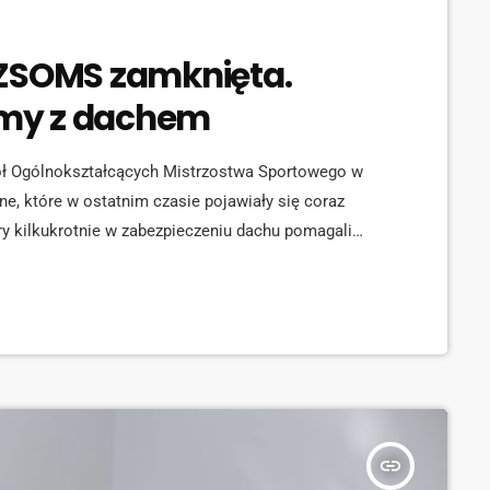
 ZSOMS zamknięta.
my z dachem
zkół Ogólnokształcących Mistrzostwa Sportowego w
e, które w ostatnim czasie pojawiały się coraz
ry kilkukrotnie w zabezpieczeniu dachu pomagali
nięciu hali. Mówi dyrektor ZSOMS Ludmiła Nowacka:
eszcze bardziej poważna, jeśli dodamy że członek
 Michał Woś podpisał zawiadomienie […]
insert_link