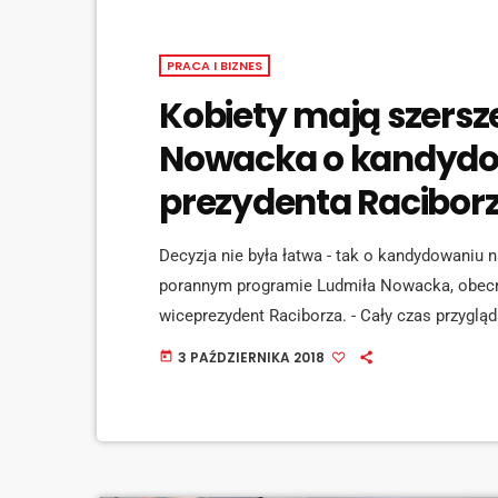
PRACA I BIZNES
Kobiety mają szersz
Nowacka o kandydo
prezydenta Racibor
Decyzja nie była łatwa - tak o kandydowaniu 
porannym programie Ludmiła Nowacka, obecn
wiceprezydent Raciborza. - Cały czas przyglą
Raciborzem jestem od urodzenia - mówiła Lu
3 PAŹDZIERNIKA 2018
today
rozmowie kandydatka podkreśliła, że przepro
mieszkańców: [jwplayer mediaid="88147"] Lu