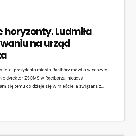
e horyzonty. Ludmiła
waniu na urząd
za
na fotel prezydenta miasta Racibórz mówiła w naszym
ie dyrektor ZSOMS w Raciborzu, niegdyś
dam się temu co dzieje się w mieście, a związana z
dmiła Nowacka: [jwplayer mediaid="88146"] W naszej
wadziła badania naukowe precyzujące potrzeby
dmiła Nowacka odpowiedziała nam […]