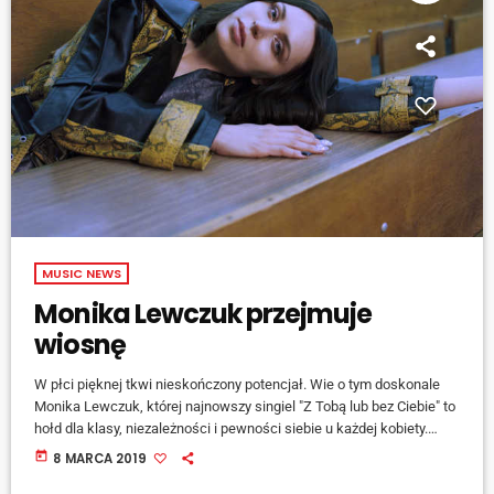
MUSIC NEWS
Monika Lewczuk przejmuje
wiosnę
W płci pięknej tkwi nieskończony potencjał. Wie o tym doskonale
Monika Lewczuk, której najnowszy singiel "Z Tobą lub bez Ciebie" to
hołd dla klasy, niezależności i pewności siebie u każdej kobiety.
Demi Lovato w "Confident" pytała, co jest złego w byciu pewną
today
8 MARCA 2019
siebie. Kesha deklarowała w "Woman", że nie potrzebuje mężczyzny,