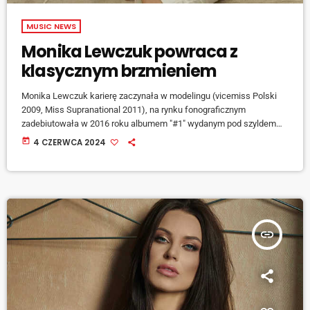
MUSIC NEWS
Monika Lewczuk powraca z
klasycznym brzmieniem
Monika Lewczuk karierę zaczynała w modelingu (vicemiss Polski
2009, Miss Supranational 2011), na rynku fonograficznym
zadebiutowała w 2016 roku albumem "#1" wydanym pod szyldem
wytwórni Universal Music Polska. Jej piosenki "Tamtam", "Zabiorę
today
4 CZERWCA 2024
Cię stąd" czy "Ty i ja" znalazły się wówczas na pierwszych
miejscach list przebojów wielu rozgłośni radiowych. Po hitach
takich jak "Libre" (w duecie z Alvaro Solerem), "Namieszałeś", "Brak
tchu" wokalistka na chwilę zniknęła - teraz jednak wraca […]
insert_link