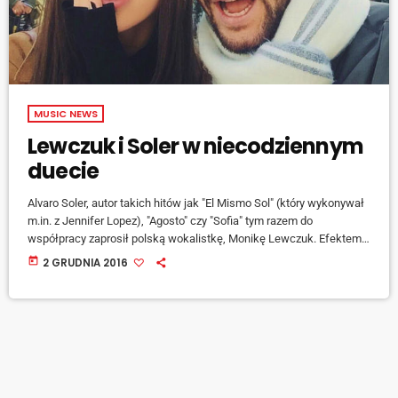
MUSIC NEWS
Lewczuk i Soler w niecodziennym
duecie
Alvaro Soler, autor takich hitów jak "El Mismo Sol" (który wykonywał
m.in. z Jennifer Lopez), "Agosto" czy "Sofia" tym razem do
współpracy zaprosił polską wokalistkę, Monikę Lewczuk. Efektem
ich współpracy jest singiel "Libre", który bez wątpienia rozgrzeje nas
today
2 GRUDNIA 2016
tej zimy! W 2015 roku Soler wydał debiutancki singiel z piosenką "El
Mismo Sol", który dotarł do pierwszego miejsca listy przebojów we
Włoszech i Szwajcarii, a także uplasował się wysoko w
zestawieniach […]