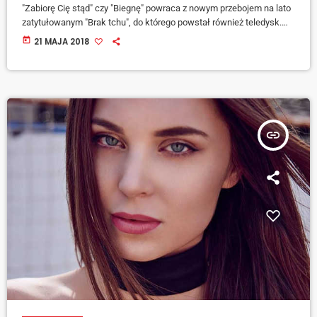
"Zabiorę Cię stąd" czy "Biegnę" powraca z nowym przebojem na lato
zatytułowanym "Brak tchu", do którego powstał również teledysk.
Monika Lewczuk ma w dorobku trzy nominacje do ESKA Music
today
21 MAJA 2018
Awards (w 2016 i 2017 roku), w kategoriach "Najlepszy Radiowy
Debiut" i "Najlepsza Artystka" i "Najlepszy Hit". Wystąpiła też
podczas Polsat Superhit Festiwal 2017 oraz na galach ESKA Music
Awards 2016 […]
insert_link