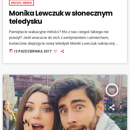
MUSIC NEWS
Monika Lewczuk w słonecznym
teledysku
Pamiętacie wakacyjne miłości? Kto z nas czegoś takiego nie
przeżył? Jeśli wracacie do nich z sentymentem i uśmiechem,
koniecznie obejrzyjcie nowy teledysk Moniki Lewczuk nakręcony w
słonecznej Chorwacji. Piosenka "Namieszałeś" jest zapowiedzią
today
13 PAŹDZIERNIKA 2017
drugiego albumu, którego premiera jest planowana na wiosnę 2018
roku. Monika jest absolwentką szkoły muzycznej w klasie
fortepianu. Dzielić się swoją muzyką w internecie zaczęła jako
Monikah w 2013 roku. Wśród opublikowanych piosenek była "Loud
& Dirty", którą […]
insert_link