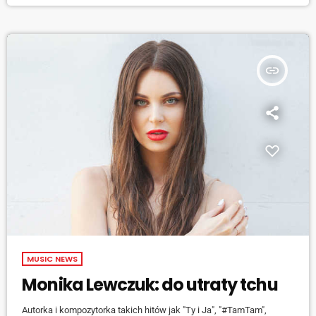
aby trzymał ją zbyt mocno. Wreszcie Sigrid zaapelowała do
wszystkich przedstawicieli brzydszej płci, którzy objaśniali jej świat:
nie zabijaj […]
insert_link
MUSIC NEWS
Monika Lewczuk: do utraty tchu
Autorka i kompozytorka takich hitów jak "Ty i Ja", "#TamTam",