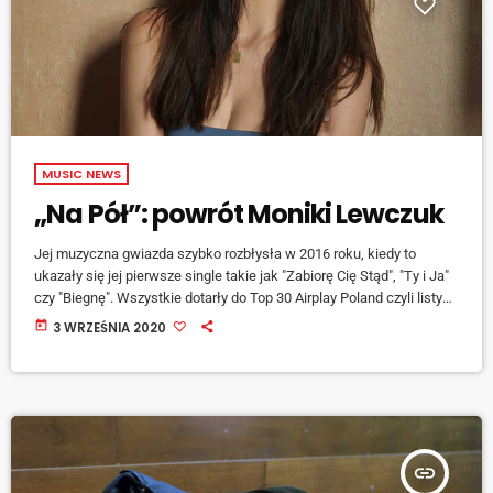
MUSIC NEWS
„Na Pół”: powrót Moniki Lewczuk
Jej muzyczna gwiazda szybko rozbłysła w 2016 roku, kiedy to
ukazały się jej pierwsze single takie jak "Zabiorę Cię Stąd", "Ty i Ja"
czy "Biegnę". Wszystkie dotarły do Top 30 Airplay Poland czyli listy
najczęściej granych utworów w polskich radiach i muzycznych
today
3 WRZEŚNIA 2020
telewizjach. Podsumowaniem tego był wspólny singiel "Libre"
nagrany z gwiazdą światowego formatu - Alvaro Solerem. Po kilku
kolejnych tygodniach przebywania w Top 10 najczęściej granych
utworów w Polsce, […]
insert_link