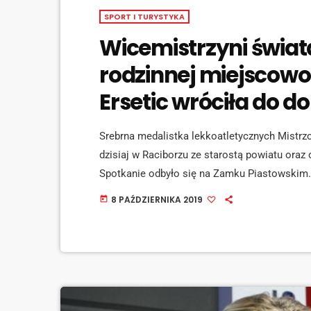
SPORT I TURYSTYKA
Wicemistrzyni świat
rodzinnej miejscowo
Ersetic wróciła do 
Srebrna medalistka lekkoatletycznych Mistrzo
dzisiaj w Raciborzu ze starostą powiatu oraz 
Spotkanie odbyło się na Zamku Piastowskim.
raciborzanka sięgnęła po srebro biegnąc wra
8 PAŹDZIERNIKA 2019
today
[jwplayer mediaid="102724"] Mistrzostwa świa
Raciborzanka startowała także w sztafecie m
[jwplayer mediaid="102725"] O tym, […]