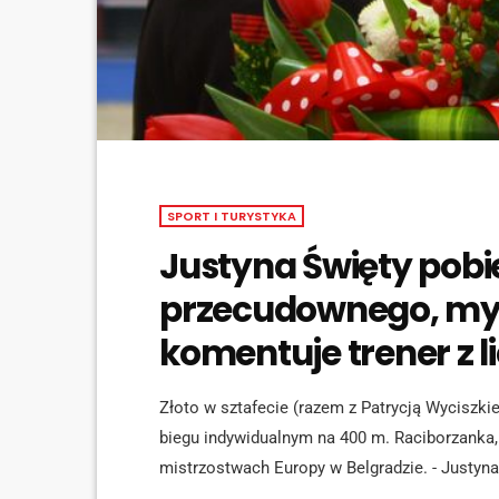
SPORT I TURYSTYKA
Justyna Święty pobi
przecudownego, myś
komentuje trener z 
Złoto w sztafecie (razem z Patrycją Wyciszkie
biegu indywidualnym na 400 m. Raciborzanka,
mistrzostwach Europy w Belgradzie. - Justyna
kobieta z odpowiednią psychiką do biegania 400