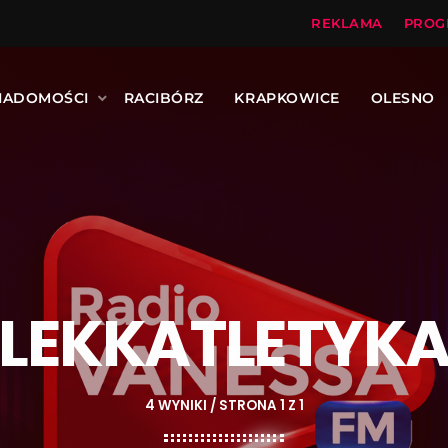
REKLAMA
PROG
IADOMOŚCI
RACIBÓRZ
KRAPKOWICE
OLESNO
LEKKATLETYK
4 WYNIKI / STRONA 1 Z 1