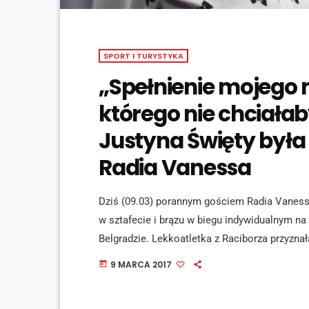
SPORT I TURYSTYKA
„Spełnienie mojego n
którego nie chciałab
Justyna Święty był
Radia Vanessa
Dziś (09.03) porannym gościem Radia Vaness
w sztafecie i brązu w biegu indywidualnym n
Belgradzie. Lekkoatletka z Raciborza przyznał
dotychczasowej karierze sportowej. Zapewnia
9 MARCA 2017
today
będą sierpniowe mistrzostwa świata w Londyni
możliwe [zdobycie miejsca na podium - […]