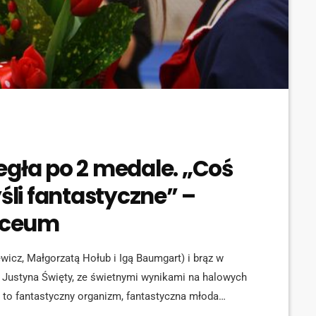
egła po 2 medale. „Coś
li fantastyczne” –
liceum
wicz, Małgorzatą Hołub i Igą Baumgart) i brąz w
 Justyna Święty, ze świetnymi wynikami na halowych
 to fantastyczny organizm, fantastyczna młoda
 metrów. Justyna nie boi się ciężkiej pracy [...].