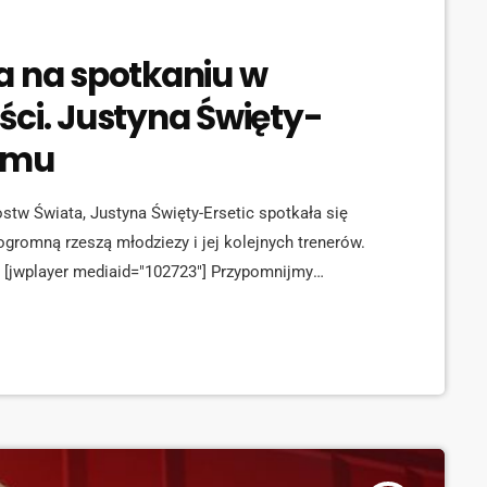
a na spotkaniu w
ści. Justyna Święty-
domu
stw Świata, Justyna Święty-Ersetic spotkała się
ogromną rzeszą młodziezy i jej kolejnych trenerów.
 [jwplayer mediaid="102723"] Przypomnijmy
z ze swoimi koleżankami w sztafecie 4×400 metrów.
ta odbywały się w Dosze, stolicy Kataru.
ieszanej 4×400 metrów i biegu indywidualnym.