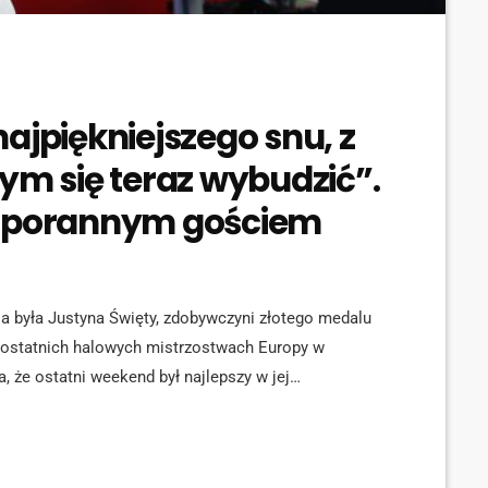
ajpiękniejszego snu, z
ym się teraz wybudzić”.
a porannym gościem
a była Justyna Święty, zdobywczyni złotego medalu
a ostatnich halowych mistrzostwach Europy w
a, że ostatni weekend był najlepszy w jej
, że stać ją na jeszcze więcej. Dużym wyzwaniem
e. Czy Polki sięgną wtedy po krążek? - Jest to