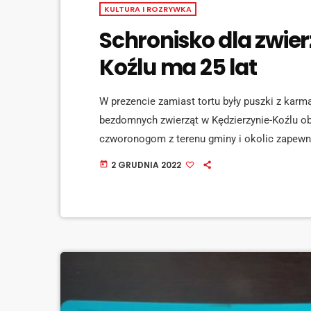
KULTURA I ROZRYWKA
Schronisko dla zwier
Koźlu ma 25 lat
W prezencie zamiast tortu były puszki z karmą
bezdomnych zwierząt w Kędzierzynie-Koźlu o
czworonogom z terenu gminy i okolic zapewni
domy. Mówi Piotr Pękala z urzędu miasta. [jw
2 GRUDNIA 2022
today
bezpieczne miejsce, opiekę medyczną, wszel
nowe domy i rodziny. Placówka pełni […]