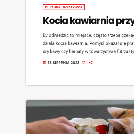
KULTURA I ROZRYWKA
Kocia kawiarnia prz
By odwiedzić to miejsce, często trzeba czeka
działa kocia kawiarnia. Pomysł okazał się p
się kawy czy herbaty w towarzystwie futrza
Uliana Boiko, właścicielka kociej kawiarni: [
13 SIERPNIA 2023
today
kawiarni, głównym celem działalności jest sz
mediaid="143272"] Dodajmy, że w kocia kawiar