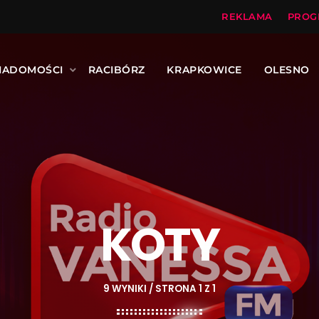
REKLAMA
PROG
IADOMOŚCI
RACIBÓRZ
KRAPKOWICE
OLESNO
KOTY
9 WYNIKI / STRONA 1 Z 1