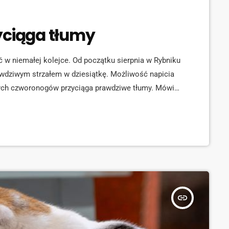
yciąga tłumy
ć w niemałej kolejce. Od początku sierpnia w Rybniku
rawdziwym strzałem w dziesiątkę. Możliwość napicia
stych czworonogów przyciąga prawdziwe tłumy. Mówi
jwplayer mediaid="143274"] Jak mówi właścicielka
ukanie kotom kochających właścicieli: [jwplayer
nia w Rybniku to miejsce, które […]
insert_link