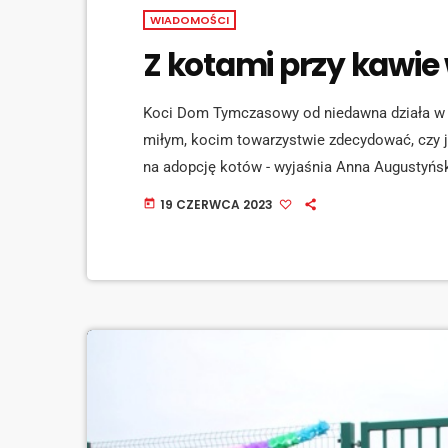
WIADOMOŚCI
Z kotami przy kawie
Koci Dom Tymczasowy od niedawna działa w r
miłym, kocim towarzystwie zdecydować, czy 
na adopcję kotów - wyjaśnia Anna Augustyńs
[jwplayer mediaid="141539"] Czekamy razem z 
19 CZERWCA 2023
today
dodaje Nina Staszek –Dajka z tej samej funda
można na profilach społecznościowych fundac