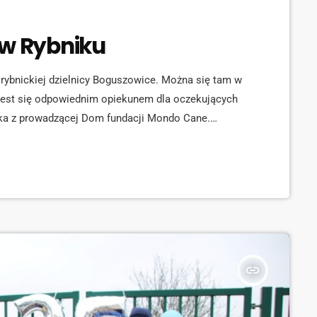
 w Rybniku
ybnickiej dzielnicy Boguszowice. Można się tam w
jest się odpowiednim opiekunem dla oczekujących
ka z prowadzącej Dom fundacji Mondo Cane.
naszymi "futrzastymi" przyjaciółmi na odwiedziny -
cji. [jwplayer mediaid="141540"] Szczegóły znaleźć
ji.
insert_link