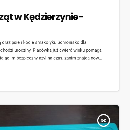
ząt w Kędzierzynie-
 oraz psie i kocie smakołyki. Schronisko dla
bchodzi urodziny. Placówka już ćwierć wieku pomaga
ając im bezpieczny azyl na czas, zanim znajdą nowe
player mediaid="136377"] Zwierzęta znalazły tu
ką potrzebną pomoc, a większość z nich również
insert_link